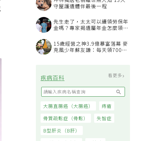
交
坪林獨居老翁離世無人知 13犬
守屋護遺體伴最後一程
乾
先生走了，太太可以續領勞保年
金嗎？專家揭遺屬年金怎麼領，
看順位還要看資格
15歲經營之神3.9億暴富落幕 麥
克風少年蘇友謙：每天領700元
過日子
看更多
疾病百科
大腸直腸癌（大腸癌）
痔瘡
骨質疏鬆症（骨鬆）
失智症
B型肝炎（B肝）