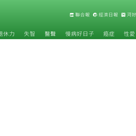
聯合報
經濟日報
河
退休力
失智
醫聲
慢病好日子
癌症
性愛