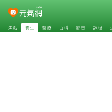
焦點
養生
醫療
百科
影音
課程