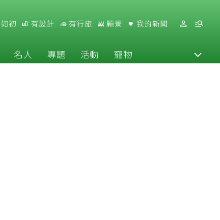
好如初
有設計
有行旅
願景
我的新聞
名人
專題
活動
寵物