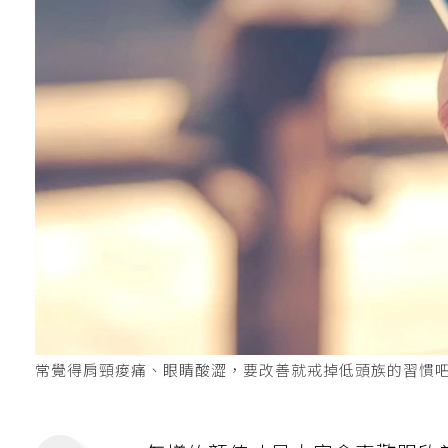
常覺得肩頸痠痛、眼睛酸澀，要改善就戒掉低頭族的習慣吧！圖