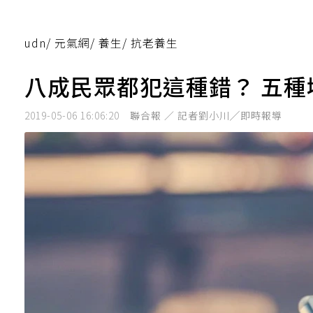
udn
/
元氣網
/
養生
/
抗老養生
八成民眾都犯這種錯？ 五
2019-05-06 16:06:20
聯合報 ／ 記者劉小川╱即時報導