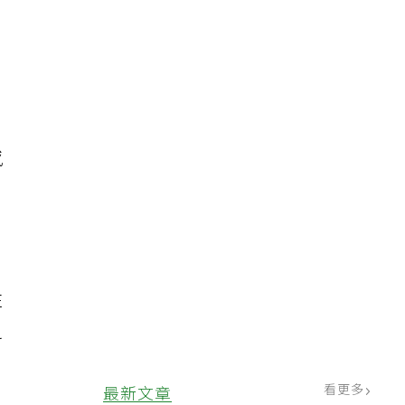
，
感
住
之
看更多
最新文章