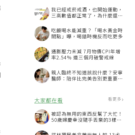
候
我已經戒菸戒酒，也開始運動，
三高數值都正常了，為什麼還不
能停藥？
吃飯喝水能減重？「喝水黃金時
間點」曝，喝錯時機反而吃更多
通膨壓力未減 7月物價CPI年增
率2.54% 連三個月破警戒線
時
親人臨終不知道該說什麼？安寧
別
醫師：陪伴比完美告別更重要，
4句話值得及早說出口
、
看更多
大家都在看
被認為無用的東西反幫了大忙！
50歲婦慶幸沒隨手丟棄的3樣物
品