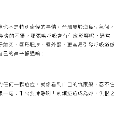
像也不是特別奇怪的事情，台灣屬於海島型氣候
性鼻炎的困擾。那張嘴呼吸會有什麼影響呢？通常
牙前突、唇形肥厚、唇外翻、更容易引發呼吸道
自己的鼻子暢通唷！
的任何一顆痘痘，就像看到自己的仇家般，忍不
家一句：千萬要冷靜啊！別讓痘痘成為妳，仇恨