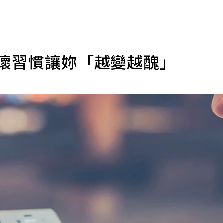
種壞習慣讓妳「越變越醜」