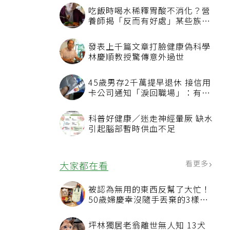
吃飯時喝水稀釋胃酸不消化？營
養師揭「反而有好處」某些族群
才要禁
發表上千篇文章打臉健康偽科學
林慶順教授驚傳意外過世
45歲男存2千萬提早退休 接信用
卡公司通知「淚回職場」：有錢
也碰壁
科普好健康／迷走神經暈厥 缺水
引起腦部暫時供血不足
看更多
大家都在看
被認為無用的東西反幫了大忙！
50歲婦慶幸沒隨手丟棄的3樣物
品
坪林獨居老翁離世無人知 13犬