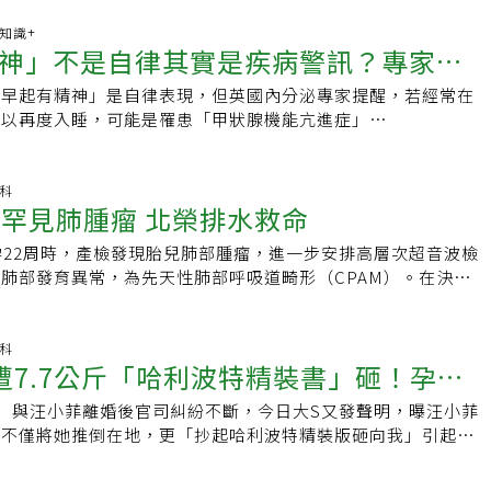
謝大家都祝福她。周姓母親今天上午在醫院門口受訪指出，女兒
沒有辦法處理，所以才轉院到林口長庚；在社群媒體發文只是想
康知識+
神」不是自律其實是疾病警訊？專家：
有想造成大家的困擾，看到很多人協助轉發，雖然大家都不認
感謝大家都祝福她。周姓母親最新12時26分在threads上指
「早起有精神」是自律表現，但英國內分泌專家提醒，若經常在
臟衰竭
了。謝謝大家的關心，因要先處理住院手續等事項，待事情處理
難以再度入睡，可能是罹患「甲狀腺機能亢進症」
的感謝文，謝謝！」網友紛紛留言「祝福你們一切順利，小孩平
idism）的早期徵兆。根據荷爾蒙疾病專家Dr. Gaurav Agarwal的說
「我一直在等小平安的訊息，終於可以安心吃飯了」。許多網友
亢進會導致體內產生過量荷爾蒙，刺激神經系統，使人過早醒來
福「祝福小平安，健康平安長大」、「小平安很棒，雲端上的叔
以入睡的情況。「這是許多患者最早出現的症狀之一，但常被忽
產科
意等的！台灣人團結起來真的很棒」、「小平安加油，平安健康
長罕見肺腫瘤 北榮排水救命
腺機能亢進在英國約影響每百人中的一人，較常見於20至40歲
「謝謝國道警察，媽媽加油辛苦，寶寶要平安」、「好了，一家
診斷治療，恐導致骨質疏鬆、心律不整，嚴重時甚至可能引發致
康平安長大。」周姓母親昨天下午在threads發文，「妹妹因為
孕22周時，產檢發現胎兒肺部腫瘤，進一步安排高層次超音波檢
對孕婦而言，更可能增加早產或流產風險。有哪些症狀？除了睡
轉院，所以整個過程都需要插管，想請這段時間如果有上國道一
肺部發育異常，為先天性肺部呼吸道畸形（CPAM）。在決定
常見症狀還包括髮量變稀、眼乾、脖子腫脹、體重異常下降、焦
救護車在麻煩禮讓，減少因變換車道導致呼吸管掉落的風險。拜
北榮總婦女醫學部團隊藉由胎兒腹水抽吸、羊水引流，並配合住
、手部顫抖、疲勞。若未妥善治療，懷孕女性更需警惕，會增加
常謝謝！」周姓母親說明，「因為台南到林口路程及時間長，並
生下黃小寶，體重達3076公克。台北榮總婦女醫學部高危險妊
。甲亢最常見的成因為何？甲亢最常見的成因之一是葛瑞夫茲氏
顛簸可能會導致呼吸管脫落，發文目的僅希望可以提早提醒明天
長青表示，先天性肺部呼吸道畸形是胎兒的肺葉被沒有功能的囊
產科
disease），這是一種自體免疫疾病，會導致甲狀腺失控地分泌過
遭7.7公斤「哈利波特精裝書」砸！孕婦
並沒有想要麻煩別人。」對於網友熱烈關心與回應，周母回覆
至20萬的新生兒估算，發生率約為1/4500至1/11000。CPAM
典型徵兆包括突眼（眼球外突）、視力模糊或複視、眼睛紅腫或
福，妹妹小名叫小平安，我相信妹妹未來也如大家的祝福一樣平
異常疾病，致病機轉不明，屬於偶發、非遺傳性的疾病。葉長青
發於30歲以上女性，吸菸、遺傳體質也會提高風險。連《星際
）與汪小菲離婚後官司糾紛不斷，今日大S又發聲明，曝汪小菲
致哪些危險？醫曝搶救黃金15分鐘
為妹妹是我曾經離世的龍鳳胎寶寶再次回來找我（有做夢也有到
胚胎期3周左右開始支氣管發育，34周之後整個肺部趨近成熟。
曾演出《星際大戰》系列的英國女星Daisy Ridley日前受訪
，不僅將她推倒在地，更「抄起哈利波特精裝版砸向我」引起網
，但是因為不知道本身有子宮頸閉鎖不全的問題，又導致她這次
易偵測出胎兒患有CPAM，且新生兒出生時多半沒有明顯症
完心理驚悚片《Magpie》後，長期出現熱潮紅、心悸、手抖、
醫師表示，孕產婦在孕期摔倒或腹部受撞擊很容易導致胎盤剝
母表示「只希望她這次可以平安健康回來我身邊就好。最後 台灣
時才意外被發現。葉長青說，CPAM的嚴重程度會隨著病灶大
來以為是角色後遺症，沒想到就醫後確認罹患葛瑞夫茲氏症。目
至可能流產，若持續疼痛超過15分鐘，務必趕緊送醫。大S孕