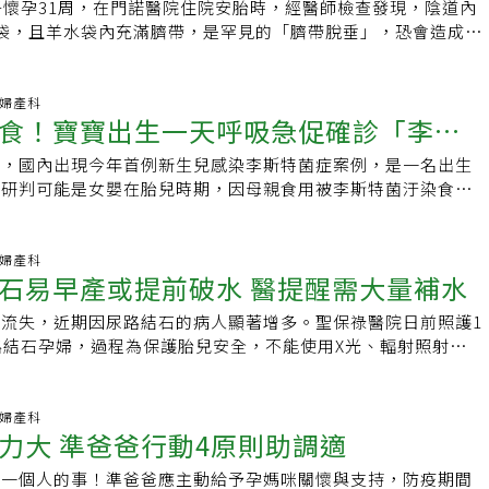
選擇接種AZ疫苗或暫時不打；會與高雄市政府溝通，了解詳細
子懷孕31周，在門諾醫院住院安胎時，經醫師檢查發現，陰道內
衝擊嘗試意願。另有醫師說，申請案先施術付款、事後再申請補
鈣化的速度，陳姓孕婦懷孕33周胎盤鈣化嚴重、老化，影響到
部醫師詹德富教授出席高雄市防疫記者會時表示，孕婦若感染新
袋，且羊水袋內充滿臍帶，是罕見的「臍帶脫垂」，恐會造成胎
衛福部駁回，豈不造成醫病關係緊張？▍延伸閱讀：試管嬰兒擴
分。在胎兒還不夠大的情況下，必須評估胎兒在子宮內的狀況，
發重症，也可能導致早產，若孕婦施打疫苗，則可減少孕婦重症
腹才順利保住母女。醫師提醒，孕婦若有早期子宮持續收縮等狀
妻來說真能「助孕」還是只是一種「賭注」？
顯缺氧，需考慮提早生產，否則胎兒吸收不到營養，又合併羊水
要打AZ還是莫德納，目前兩者都相當安全，但莫德納使用經驗
為臍帶脫垂，才能確保媽媽與寶寶平安健康。門諾醫院婦產科醫
及胎兒生命。懷孕期間抽菸或二手菸都會威脅胎兒健康，國健署
議優先考慮莫德納。
帶脫垂發生率僅有0.1%至0.3%，胎兒供血會被阻斷，造成胎
科.婦產科
抽菸會使胎兒暴露在焦油、尼古丁及二氧化碳等有害物質中，尼
食！寶寶出生一天呼吸急促確診「李斯
胎死腹中，產婦也可能因大出血而休克甚至死亡，因此要跟時間
血中鉛濃度增加，經由胎盤傳給胎兒並造成血管收縮，讓胎兒氧
隔13年有了第二胎，陳女說，由於孕程中相當順利且沒有任何
導致體重過輕，影響智力發展及成展發育的問題。建議懷孕婦女
布，國內出現今年首例新生兒感染李斯特菌症案例，是一名出生
自然產，沒想到31周感到劇烈宮縮，經醫師檢查意外發現是少
，減少對胎兒的健康影響。 ※ 提醒您：抽菸，有礙健康
，研判可能是女嬰在胎兒時期，因母親食用被李斯特菌汙染食
脫垂」。所幸經醫護團隊的努力，出生時只有1748公克的女
。近三年累積4例新生兒個案，均為母子垂直感染，婦產科醫師
住院治療，體重突破2300公克，陳女和丈夫鬆了一口氣「終於
菜，若吃不下味道太重的菜餚，燙青菜也是可考慮的選擇。疾管
獻花感謝醫護團隊的用心照顧。吳文綺表示，因為胎兒是藉由臍
室防疫醫師林詠青表示，這名女嬰一出生即因呼吸急促收治住
科.婦產科
養與氧氣，一旦臍帶掉落在子宮頸口或是陰道內，就會造成臍帶
石易早產或提前破水 醫提醒需大量補水
診，母親無症狀，但曾於今年5至6月懷孕期間食用生菜沙拉及
過3分鐘恐導致胎兒缺氧，如果無法及時處理，不僅對胎兒腦部
兒感染李斯特菌症可能出現腦膜炎或腦炎症狀，留下後遺症，但
害，嚴重則可能會窒息死亡。醫師強調，若孕婦有子宮早期收縮
流失，近期因尿路結石的病人顯著增多。聖保祿醫院日前照護1
血症，症狀漸漸緩解、預後好，研判可於近日出院。李斯特菌症
足月卻發生高位破水等，都有可能造成產前臍帶脫垂的危險，因
路結石孕婦，過程為保護胎兒安全，不能使用X光、輻射照射等，
汙染的食物感染，國內曾在即食肉品檢出，生魚片也是高風險食
不能輕忽，最重要的是做好每一次的產前檢查，避免產婦及胎兒
科及麻醉科醫護團隊合作，母子均安。聖保祿醫院指出，一名家
感染李斯特菌後，疾病嚴重程度取決於感染者免疫狀況。免疫力
文，婚後多年好不容易才懷孕，家人很開心要迎接新生命，不料
斯特菌感染，感染後出現腹瀉、惡心、嘔吐等腸胃道症狀，自行
，卻出現發燒及右側腰痛不適，前往住家附近的婦產科診所就
科.婦產科
下族群，則可能引發侵襲性感染。「李斯特菌症」自2018年1
力大 準爸爸行動4原則助調適
文須上轉醫院，接受進一步檢查確認病因，小文轉而至醫學中心
治法，今年截至目前共97例個案，低於2018及2019年同期
現是尿路結石，須進行尿路碎石治療。不過醫學中心住院病床尚
9例）；新生兒個案累計4例，均為母子垂直感染，另有9例有早產、
咪一個人的事！準爸爸應主動給予孕媽咪關懷與支持，防疫期間