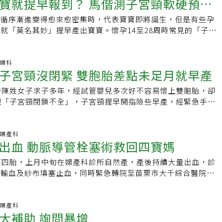
寶就提早報到？ 馬偕測子宮頸軟硬預防
，耗費的醫療成本非常大。依據國內研究，極低出生體重新生兒
路約半年，民眾申請相當踴躍，若以人數計算，截至去年12月
別，搞到最後大家也不知為何要打，漸漸打氣就停滯了。又比
院高達34萬，一年會有5.6億元的住院醫療費用。為了降低早產可
92對不孕夫妻取得補助資格，8969對不孕夫妻已領補助金，核發金
輕症，但所有相關政策的反應方式又很激烈，卻好像在告訴大家
會循序漸進變得愈來愈密集時，代表寶寶即將誕生，但是有些孕
本，第一時間的安胎治療是必要手段。黃建霈指出，積極的安胎
3萬元。國健署婦幼健康組簡任技正陳麗娟指出，經分析人工生殖
一樣。這種矛盾和懼怕的風氣也深入醫療第一線，結果搞到新冠
就「莫名其妙」提早產出寶寶。懷孕14至28周時常見的「子宮
，尤其安胎的前48小時相當重要，同時會給予類固醇促進寶寶的肺
年下半年共有2萬8216人次進行試管嬰兒療程，比2019年同期
就醫也障礙重重。鄭博仁說，他昨天看門診，連續有幾個孕婦因
是發生早產的隱形殺手；不過現在已可用超音波彈性成像技術，
可以讓藥物發揮作用，也是胎兒是否存活的關鍵，但現在健保給
其中以妻40歲至44歲者治療人次數成長率71.7%居冠、大增約
被其他醫師推拒，只能跑來大醫院。因為政府的態度也讓醫院很
的結構以及早採取預防措施，避免子宮頸口擴張造成早產的機
藥副作用太大，因此，希望安全性更高的催產素受體拮抗劑可以
為38歲至39歲者、成長率約58.54%，增加約1855人次。陳麗娟
保守的想法，都不要做、就不會犯錯，就算大環境開始鬆綁，人
懷孕22周時，卻在沒有感覺明顯的子宮收縮時，超音波已發現
.婦科
讓醫師在第一線與時間賽跑的同時能更放心，也讓母胎有更安全
後，單一胚胎植入的治療人次數也大幅成長146%，2019年下
嚴格。「每件事情都給指揮中心切這麼細去規定，是沒有必要
子宮頸沒閉緊 雙胞胎差點未足月就早產
診到醫學中心經由鴨嘴檢查時發現，子宮頸口已開4公分。雖然
編列800億元催生的同時，若能補齊母胎的安全照顧的失落環
植入單一胚胎，2021年下半年則增至4827人次，可望降低多胞
負擔專業判斷責任了！」鄭博仁建議，孕婦得到新冠肺炎，就像
合手術和安胎治療，努力撐到33周，還是提早破水生產。主治
體政策配套的關鍵，特別是第一線安胎用藥的選擇。台灣婦產科
低出生體重兒發生率。想生健康寶寶，除了積極治療，年齡也相
的陳姓女子求子多年，經試管嬰兒多次好不容易懷上雙胞胎，卻
婦產科醫師都經過訓練，知道透過哪些評估和指標去分析病人的
婦產部高危險妊娠科主任陳震宇表示，子宮頸閉鎖不全症狀是在
閔照指出，現在願意生產的婦女已經不多了，懷孕者很多都是高
出，根據1998年至2019年人工生殖施行結果分析資料，35歲以
現「子宮頸閉鎖不全」，子宮頸提早開指險些早產，經緊急手術
不需要住院。
，意即妊娠第二孕期常見的併發症。孕婦會發生無痛性的子宮頸口
，選擇副作用大的安胎藥，會讓孕婦處在更高風險的生育狀態
植入週期的活產率高達47.7%，到了41歲至42歲則降至
兒滑出，最後在細心照料下順利懷胎足月生下雙胞胎。據了解，
經由子宮頸膨出，進而發生破水而早產，發生率約為百分之一到
孕婦的壓力與焦慮感，恐導致安胎後的併發症發生機率提升，因
娟說，國際文獻也顯示，35歲以上高齡婦女發生不孕、流產、胎兒
媽媽因為求子心切，耗費鉅資經由竹北的生殖醫學中心接受試管
震宇表示，子宮頸閉鎖不全可說是發生早產的隱形殺手，因為除
，如何讓媽媽有更好的孕期照護與安全治療資源，減輕因身體帶
較高，罹患妊娠合併症的風險也較高，且男性生殖能力也會隨年
成功懷上雙胞胎男嬰，不過疑似因懷胎中途出現雙胞胎妊娠，竟
科.婦產科
椎狀切除手術、多次人工流產以及多胞胎壓力大等危險因子之
重要。
出血 動脈導管栓塞術救回四寶媽
麗娟呼籲，夫妻生育規劃要趁早，若夫妻有規律性生活經過1年
，沒有宮縮、腹痛的情況下，子宮頸提早開指。就怕得來不易的
以上的孕婦沒有病史，且子宮頸撐開時防不慎防，要進行縫合手
應及早就醫治療，只要在特約人工生殖機構完成不孕症診斷並確
屬立刻將孕婦送到生殖中心，中心再轉院到竹北東元醫院，當下
不及。過去子宮頸閉鎖不全的診斷，主要是根據孕婦過去是否有
第四胎，上月中旬在婦產科診所自然產，產後持續大量出血，診
兒療程，即可由該機構代為線上申辦補助，目前能提供醫療服務
為子宮頸閉鎖不全，必須緊急手術並安胎，才不會使胎兒早產排
二孕期經陰道超音波檢查子宮頸長度是否變短、或在陰道擴張器
予輸血及紗布填塞止血，同時緊急轉院至苗栗市大千綜合醫院，
從原本19家增加至92家，大幅提升服務可近性。
其他更嚴重的後遺症。婦產科醫師吳瓊惠表示，當下立即施以子
否已經擴張，但這些方法都緩不濟急。而馬偕醫院將過去常使用
低、呈現休克狀態，院方除了緊急輸血、插上中心靜脈導管及給
免子宮頸擴張並加強拉力，搭配安胎處置，才讓母子3人狀況穩
的彩色超音波彈性成像技術，針對第一孕期（懷孕14周以前）
壓回復正常持穩之外，因產婦出血不止，也立即啟動放射科血管
現早產情況。吳瓊惠說，正常懷孕的情況下，子宮頸的長度會在
三年內收集339名孕婦資料，發現子宮頸閉鎖不全孕婦的子宮頸
行動脈導管栓塞術，成功幫助產婦止血，挽回寶貴性命。大千綜
科.婦產科
子宮頸處於閉合及夠長的型態，能讓胎兒安全成長到足月期，但有
大補助 詢問暴增
陳震宇說，子宮頸閉鎖不全的孕婦因子宮頸的結構較鬆軟，在彩
任周志恒表示，生產常有許多狀況發生，產後大出血即為其中一
測到子宮頸太短或內診子宮頸早期擴張，不過發生機率不高，約