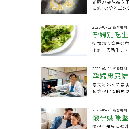
苗，其餘孕婦僅能
花蓮37歲陳姓女
機會恐更低，也
險因子會加速胎盤
狀況。高醫婦產
有約7公分的羊水
助，萬一補助被
胎兒吸收母體養
冠肺炎，容易引
兒缺氧，立即剖
大補助 對不孕夫
若監測出胎兒明
及死亡狀況；至於
況，要留意是否
過少，嚴重恐危
較多，多國都建
師吳文綺表示，臍
2020-09-02 該看哪
資料指出，孕婦
孕婦別吃生
兒缺氧、早產、
古丁會造成孕婦
搶快剖腹生產。相
氣供給量減少，
衛福部疾管署公
特菌症」
不適感，本以為可
應戒菸，遠離菸害
不到一天新生兒
見且危險的「臍帶
物，引發垂直感染
兒，在經過3周的
不建議孕婦吃生
可以回家」，並
署預防醫學辦公
2020-08-04 該看哪
帶從母體吸收營
孕婦患尿結
院，經通報檢驗確
血液循環受阻，超
生魚片等。新生
會造成永久的傷
夏天炎熱水份易快
該個案表現為菌
的早產現象，或
位懷孕17周的尿
主要經由食用遭
此，羊水問題也
經婦產科、泌尿
品。林詠青說，
陷入危險。
住中壢37歲的小
正常者，若受李
懷孕17周的小文
2020-05-20 該看哪
痊癒，但免疫力低
懷孕媽咪壓
醫，醫師認為小
月1日列為傳染病防
就醫，經檢查發
（121例及12
懷孕不是只有媽