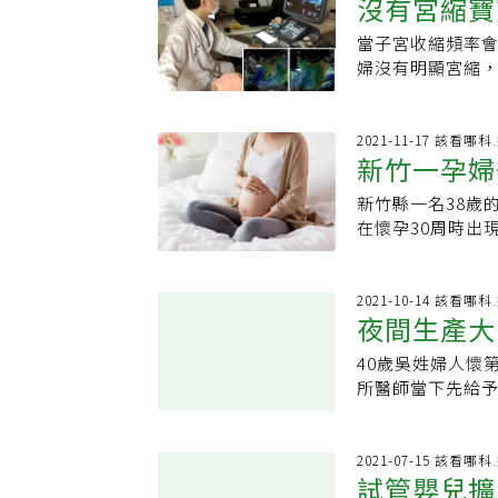
沒有宮縮寶
生兒也微幅增加
指出，補助方案上
上也沒有任何差
平均44天住院費
27日已有2萬5
如，明明大都是
當子宮收縮頻率
早產
能衍伸的社會成
額超過7億495
這個病就會死掉
婦沒有明顯宮縮，
是22周到28周
機構通報資料，去
肺炎以外的病人
頸閉鎖不全」，
部成熟，這兩天
大增58.14%，
為輕微發燒，就
提早觀察子宮頸
付的第一線安胎
4031人次；其次
緊張，寧願用最
會。曾小姐第一胎
2021-11-17 該看哪科
儘快獲得給付，
說，補助方案上路
們還是要自己加
新竹一孕婦
宮頸長度變短，轉
的生產狀態。政府
半年共1962人次
的。該讓醫師來
經由緊急子宮頸縫
節，將是優化整
胎妊娠及早產、
新竹縣一名38歲
孕婦得到流感，
的馬偕紀念醫院
醫學會理事長黃
當關鍵。陳麗娟指
在懷孕30周時出
病情、判斷他需
懷孕14至28周
齡又有早產風險
下使用配偶間精卵
紮緊，才沒讓胎
擴張，合併羊膜
中，加上安胎時
19.5%。陳麗
這名38歲的竹科
兩千分之一。陳
此政府應該思考
染色體異常機會
嬰兒療程，終於
2021-10-14 該看哪
了曾接受子宮頸
來的負擔，非常
夜間生產大
齡增長而下降。陳
然在懷孕7個月時
外，幾乎有一半
以上仍未懷孕，
雙胞胎早產，家
術或安胎都已來
40歲吳姓婦人懷
認需進行試管嬰
婦產科醫師診斷
早產病史、在第
所醫師當下先給
之人工生殖機構也
出母體，或造成
下檢查子宮頸是
產婦到院時血壓
宮頸環紮手術，避
在乳癌、甲狀腺癌
予升壓劑，讓血
定下來，避免出
的孕婦進行檢測，
栓塞團隊為她進
2021-07-15 該看哪
2.5公分以上，
試管嬰兒擴
硬度明顯減少。
合醫院婦產科主
時會遇到超音波