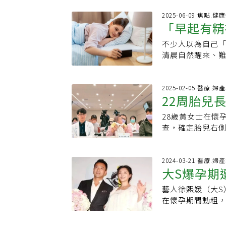
大家都很好，感
的問題因為成大
2025-06-09 焦點.健
「早起有精
提醒用路人，沒
識，但大家都很好，
不少人以為自己
嚴重恐致心
出，「平安到院
清晨自然醒來、
好會發一個正式
（hyperthyro
平安安長大」、
法，甲狀腺機能
瞬間紛紛湧入祝
並伴隨焦躁與難
2025-02-05 醫療.婦
叔阿姨們都很願
22周胎兒
略。」他說。甲狀
快樂的長大」、
女性。若未即時
辛苦了，小平安健
28歲黃女士在懷
命性心臟衰竭。
早產兒呼吸問題
查，確定胎兒右側
眠障礙外，其他
號的朋友，遇到
繼續懷孕後，台
慮感或心悸加劇
託大家，真的非
院安胎，最後順利
早產與流產風險
且擔心變換車道
娠暨產科主任葉
2024-03-21 醫療.婦
症（Graves’
大S爆孕期
的用路人注意，
腫組織取代，以15
多荷爾蒙。其他
「謝謝大家的祝
屬於罕見的發育
疼痛。這個疾病多
藝人徐熙媛（大S
跌倒可能導
安健康長大，因
指出，胎兒肺部在
大戰》女星也中招？
在懷孕期間動粗
廟宇請示確定）
過去傳統超音波不
時透露，自己在拍
友熱議。婦產科
26週早產。」周
狀，常在合併感染
疲勞等症狀，本
落、早產，嚴重甚