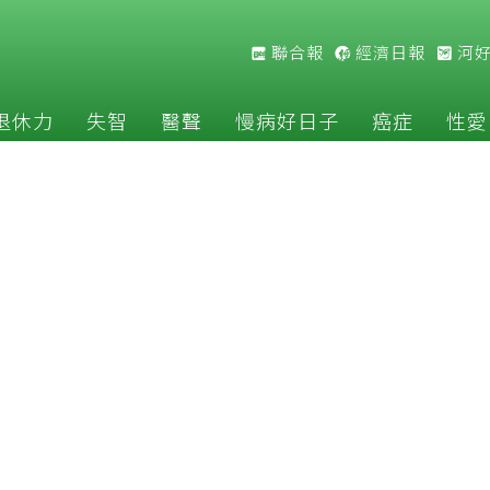
聯合報
經濟日報
河
退休力
失智
醫聲
慢病好日子
癌症
性愛