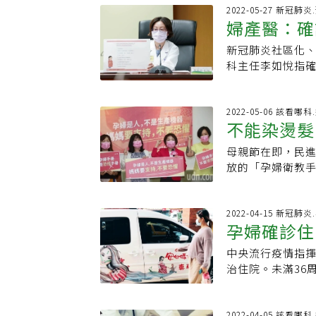
最美的風景真的
小、位置及衍生症
前她透過改變飲
期遭動粗，「哈利
2022-05-27 新冠肺
謝你們，明天平
長大，可能造成
婦產醫：確
解釋的提早醒來
期間發生的爭執
CPAM腫瘤壓迫
免延誤治療。資料來
子阻止也被你推
早產現象。以黃女
新冠肺炎社區化
害我，他並沒有
計畫，包括結合
科主任李如悅指確
一整套重達7.7
士和胎兒的病況經
警覺盡速就醫。李
倒可能導致哪些
體積超過70%，
月17日起調整為
毅評表示，臨床
原本計畫胎兒35
估適宜者則可居家
2022-05-06 該看哪
早產，甚至流產，
不能染燙髮
風來攪局，延後
下，呼吸困難、
特別得注意情緒
內管進行呼吸支持
尿少，身上有非創
壓也容易升高，
母親節在即，民
兒童醫學部醫師
醫院端，急診收
爾蒙變化影響，
放的「孕婦衛教
出院返回家中，
象，或有產兆，
到身理影響，臨床
「現代版懷孕民
況，要特別注意
被推倒在地。李
組副組長蔡維誼
議，Paxlov
倒，撞到骨盆容易
雲說，每位孕婦
2022-04-15 新冠肺
有藥物過敏史、嚴
孕婦確診住
分鐘，就要趕緊
內文卻有對孕婦
佳的HIV感染都不
要搬重物，讓孕
瀉、高血壓、肌肉疼
中央流行疫情指揮
規定到這麼
都說孕婦手冊根
重症比率約0.2%
治住院。未滿36
甚至缺乏根據，
率比一般族群高1
市，則規定「不
一堆早產原因，
是危險因子。李
院。指揮中心速
消除民間刻板印
並無不良發展結果
醫學系教授、婦
2022-04-05 該看哪