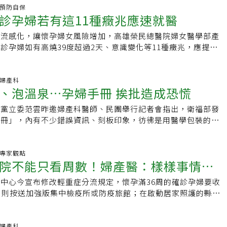
是人，大家的祝福及幫助，我相信妹妹一定也有感受到，再次謝
狀而異，約有50%的腫瘤可能自發性縮小或消失，若腫瘤持續
食、規律運動來控制病情。專家提醒，若發現自己近期出現無法
波特精裝版」有多重？大S今發布臉書貼文，再揭與汪小菲婚姻
炎.預防自保
安抵達林口長庚時，我也會更新訊息，謝謝大家！」
胎兒水腫，一出生就要接受手術治療。另外，婦女懷孕後期因
診孕婦若有這11種癥兆應速就醫
、情緒焦躁或體重驟降等狀況，應盡早就醫檢查甲狀腺功能，以
事件。她表示，「你（汪小菲）喝多動手推倒我妹妹，我大著肚
，會出現胎兒水腫與腹水，以及羊水過多，導致母親子宮收縮與
源 / 每日郵報
倒在地，你抄起哈利波特精裝版砸向我，黑人出手固定你停止傷
士為例，懷孕22周發現胎兒肺部腫瘤，醫療團隊立即啟動照護
、流感化，讓懷孕婦女風險增加，高雄榮民總醫院婦女醫學部產
毆打你。」網友熱議「哈利波特精裝版」有多重？有網友表示，
內科、小兒科、心臟外科、護理部等，持續追蹤腫瘤大小。黃女
診孕婦如有高燒39度超過2天、意識變化等11種癥兆，應提高
公斤，但無論精裝版或平裝，重點是抄物品砸人讓人震驚。孕婦跌
治療後逐漸改善，不過，30周後經影像評估，CPAM占據肺部
如悅說，中央流行疫情指揮中心規定懷孕超過36周的確診孕婦5
危險？對此，新光醫院不孕症中心生殖中心主任、婦產科醫師李
對心肺壓迫仍持續。台北榮總國際醫療中心部主任劉君恕表示，
入住加強版集檢所或防疫旅館，以提供密集的評估、照顧，經評
上不少孕婦因為「騎機車」緊急煞車撞到腹部，導致胎盤剝離、
周足月時進行剖腹產，團隊都已經準備好葉克膜待命，但凱米颱
照護。但她提醒，孕婦若出現意識變化；心跳每分鐘大於120
科.婦產科
即使只有40、50公里的時速，傷害還是很大。孕婦在孕期時得
、泡溫泉…孕婦手冊 挨批造成恐慌
一周生產。新生兒科醫師在黃小寶出生第一時間接手，放置氣管
急促、發紺，胸痛咳血，下肢異常壓痛、腫脹，無食慾、脫水、
管理。李毅評說，情緒波動大、緊張的情緒容易讓子宮收縮，血
，穩定後即由兒童外科醫師進行手術將CPAM切除。台北榮總
傷性瘀斑，或高燒39度超過48小時，務必盡快就醫。她也提醒
會建議孕婦保持平常心，儘量心平氣和；且懷孕期間孕婦受到荷
進黨立委范雲昨邀婦產科醫師、民團舉行記者會指出，衛福部發
曹珮真表示，黃小寶剩餘的正常肺葉擴張良好，移除引流管後已
治確診孕婦時，研判若有肺炎、血氧降低、敗血症、休克等徵
容易不舒服、害喜，情緒也容易不穩定，而男方不會因為懷孕受
手冊」，內有不少錯誤資訊、刻板印象，彷彿是用醫學包裝的
目前呼吸狀況穩定，進食和發展與一般同齡新生兒無異。
胎兒生長遲緩、胎盤功能異常、早產、胎動減少、多胞胎等狀
上會建議即使雙方都有錯，也建議男方退讓一些。大S自述孕期
俗禁忌」，造成孕婦恐慌，衛福部國健署應改版。國健署幼健康
及收住院。她另表示，確診孕婦在投藥部分，據婦產科醫學會建
毅評表示，跌倒對孕婦來說相當危險，許多臨床個案會在浴室跌
回應，今年下半年會有修正會議，將聆聽各界意見進行修正。范
id藥物要在確診症狀開始之後5天內用於預防感染或輕症上。孕婦如果
導致出血撞到腹部則會有胎兒的危險，一旦有持續疼痛超過15
都會收到衛福部發放的「孕婦衛教手冊」和「孕婦健康手冊」，
炎.專家觀點
重的肝腎功能異常，或未滿12歲、未滿40公斤，或有些控制不
院不能只看周數！婦產醫：樣樣事情都
就醫，送至急診施打安胎針。
各種看似關心實則限制的建議，如不能染燙髮、不能泡溫泉、不
合適。服用Paxlovid可降低感染重症，但會有味覺失常、腹
婦承受更多壓力又無所適從。婦產科醫師「烏烏」說，許多孕婦
痛等副作用，據文獻顯示，88%至90%Omicron感染者發生
中心今宣布修改輕重症分流規定，懷孕滿36周的確診孕婦要收
細，簡直愚民政策
本是「恐慌手冊」，有許多生活限制，卻含糊不清、前後矛盾，
至3.1%，死亡率更低0.045%至0.69%，孕婦特殊族群重症死亡
周則按送加強版集中檢疫所或防疫旅館；在啟動居家照護的縣
其中「早產」最好發的原因是「不明」，難以預防，手冊卻列了
.5至2倍，高齡、懷孕後期、肥胖、慢性病、未完成疫苗接種都
符合居家照護條件」的孕婦要收治於集中檢疫所、防疫旅館或醫
強化錯誤刻板印象。范雲說，政府要帶頭改變錯誤風氣，應改版
如悅指目前藥物相關安全性沒有人類直接資料，但動物實驗發現
速念完以上內容，婦產科醫師卻滿頭問號，滿心擔憂。台灣大學
象與假消息。她並呼籲，孕婦手冊不該只有「孕婦產檢蓋章」，
，除非劑量10倍以上會影響胎兒體重。因此有中度以上腎功能
產科醫師黃韻如表示，全世界沒有一個國家的孕婦確診指引是用
科.婦產科