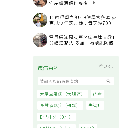
守屋護遺體伴最後一程
15歲經營之神3.9億暴富落幕 麥
克風少年蘇友謙：每天領700元
過日子
電風扇滿是灰塵？家事達人教1
分鐘清潔法 多加一物還能防髒汙
附著
看更多
疾病百科
大腸直腸癌（大腸癌）
痔瘡
骨質疏鬆症（骨鬆）
失智症
B型肝炎（B肝）