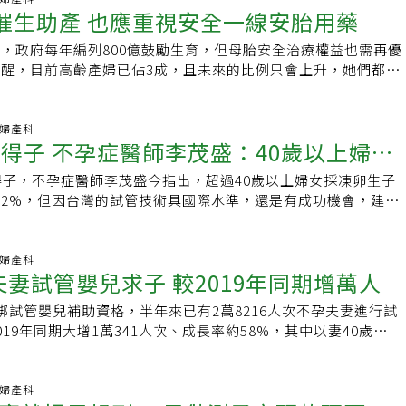
產前教育，包括多元生產方式選擇育兒知能等。
億催生助產 也應重視安全一線安胎用藥
調整，除此，Paxlovid會與其他藥物交互作用，一定要諮詢醫
原則，如果高風險孕婦在未經專業評估之前，就被送到無法及時
兒科資源的地方，母胎雙方都可能面臨生命危險。黃韻如表示，
，政府每年編列800億鼓勵生育，但母胎安全治療權益也需再優
案很少，醫院一定收得下，現在單日本土案例已快破千，可想見
醒，目前高齡產婦已佔3成，且未來的比例只會上升，她們都是
出現。目前全世界對於親冠確診孕婦的標準做法，都是需要在醫
。加上年紀漸長罹患慢性病的機會增加，懷孕過程的併發症有增
孕本身就是新冠肺炎重症的危險因子。懷孕的婦女較容易發生血
一線安胎藥副作用過大，政府應該思考安胎藥的用藥安全，才能
比較低，即便打過疫苗有一定防護力，重症率還是高於沒有懷孕
機。高雄醫學大學附設中和紀念醫院婦產科主治醫師詹德富指
科.婦產科
中心單單用36周作為確診孕婦是否需要醫院收治標準，令黃韻
歲得子 不孕症醫師李茂盛：40歲以上婦女
愈長，生產風險會愈高，最安全的生育年紀在20-25歲，35歲
如指出，因為懷孕不滿36周的女性仍然可能是高危險妊娠、有
始增加，包括不孕、流產、急產、胎兒染色體異常，加上年紀愈
，再加上確診新冠肺炎，如果在檢疫所裡萬一忽然需要緊急接
得子，不孕症醫師李茂盛今指出，超過40歲以上婦女採凍卵生子
會
機會也高，容易導致早產等問題。台北馬偕紀念醫院婦產部資深
誰能負責呢？黃韻如表示，英美等先進國家已經經過兩年多疫情
2%，但因台灣的試管技術具國際水準，還是有成功機會，建議
認為，高齡生產對母胎都不是好事，不只卵子品質下降增加遺傳
許多血淚經驗、慘痛教訓，加上醫學實證，編撰各自的新冠確診
擴大試管補助方案」增加成功懷孕的機率。台中市茂盛醫院與不
身的環境不好，也不利孕育胎兒。若媽媽本身有高血壓或有不良
或許國情制度各有不同，但共通點都是有實證依據，有清楚的邏
辦講座，傳授｢如何複製林志玲的幸福｣，由具30多年經驗的李
慣，也容易引起三高問題，因此早產風險就會跟著提高。而妊娠
不曉得指揮中心是否還有更詳盡的指引沒有拿出來，或是各防疫
孕科醫師解說最新的人工生殖及凍卵技術。李茂盛指出，擴大試
科.婦產科
問題，目前約有一成的孕媽咪有此問題，且年齡愈大比例愈高。
半年2.8萬夫妻試管嬰兒求子 較2019年同期增萬人
相關醫療資源、擬定收治流程？但如果只是真如今天公布的內
年來，已有1千多位至他經營的茂盛醫院接受治療，植入者約
，目前進入懷孕的媽媽有三成比例體重過重，且問題愈來愈嚴
周數切分收治，就很明顯只是方便行政人員做事的思維，並沒有
400位已成功懷孕，統計其懷孕率近6成。他強調，47歲高齡求子
來可能都會面臨早產與住院安胎。詹德富指出，準媽媽若有慢性
綁試管嬰兒補助資格，半年來已有2萬8216人次不孕夫妻進行試
令人非常擔心。長庚醫院婦產部教授主治醫師鄭博仁表示，他也
為超過41歲的婦女，凍卵生子成功率只有2%，且孕期和生產的
會啟動保護機制，就會想要把胎兒擠出去造成早產；而高齡本身
19年同期大增1萬341人次、成長率約58%，其中以妻40歲至
區分，而是要回到醫療常規，由醫師判斷。不過鄭博仁感嘆，其
常見的就是妊娠毒血、妊娠高血壓，早產、出血風險也會增加。
，當進行人工生殖後，多胞胎機率增加，也會造成早產，因此如
居冠。為解決少子女化危機，衛生福利部國民健康署去年7月1日起
情都讓指揮中心規定到這麼細，因為指揮中心常常邏輯自相矛
堅定時，47歲的求子路並不遙遠，尤其台灣的試管技術具國際
胎，藥物的安全性就顯得更重要。依據國健署的出生年報統計，
資格，只要不孕夫妻一方具國籍且妻年齡未滿45歲，都可申請
袋都不清楚了，簡直是愚民政策。鄭博仁舉例說，比如一直叫大
圓夢。
，近五年從10.73%上升到11.58%，而低於1500公克體重的新
元補助，盼助不孕夫妻一圓求子夢。國健署今天上午發布新聞稿
科.婦產科
遲不敢鬆口不清零，還是保守不開放，結果打了三劑的人在生活