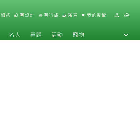
好如初
有設計
有行旅
願景
我的新聞
名人
專題
活動
寵物