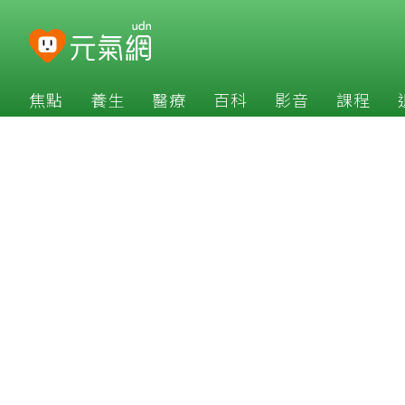
焦點
養生
醫療
百科
影音
課程