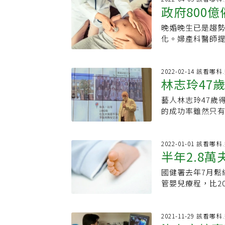
應具備更完整的
政府800
異常者，劑量要做
懷孕週數去做大
師。
提供產科和新生
晚婚晚生已是趨勢
過去孕婦確診個
化。婦產科醫師提
孕婦確診者也會
早產的高危險群
院生產，因為懷
無減，但目前第
栓、免疫反應也
真正化解國安危
2022-02-14 該看哪
的婦女。看到指揮
林志玲47
出，隨著女性年紀
如相當擔心。黃韻
以上併發症就開
早產的危險因子
藝人林志玲47歲
仍有成功機
高慢性病發生的
生、緊急剖腹，
的成功率雖然只有
主治醫師黃建霈
的慘痛經驗，用
可快運用政府「
問題外，媽媽本
孕婦照顧指引，
孕症基金會今天舉
的生活與飲食習
輯。黃韻如說，
茂盛等5位專業不
2022-01-01 該看哪
糖尿病又是一大
轄區會盤點各區
管補助方案實施半
黃建霈提出警告
容，單單用懷孕
600位，其中近
重，這些族群未
國健署去年7月鬆
顧及母嬰安全，
之路異常艱辛，因
病，媽媽的身體
管嬰兒療程，比20
覺得不應用周數
風險都很高，最
也有不孕的風險
44歲成長71%
實不需要樣樣事
不過，當求子意志
何讓孕婦放心安
擴大試管嬰兒補助
盾，搞得大家腦
水準更能為婦女
未滿37周出生比例
最高新台幣10萬
2021-11-29 該看哪
家打疫苗，卻遲