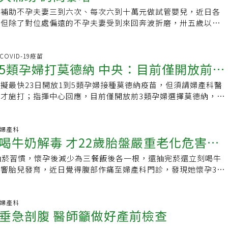
現不同顏色。若發現有子宮頸閉鎖不全的疑慮，就能在懷孕初期
包括子宮收縮不良、胎盤滯留、產道裂傷、子宮破裂、凝血功能
0分之1的機率。據醫生表示，必須施以子宮頸環紮預防性手術的孕
起補助不孕夫妻三到六次、每次六到十萬元做試管嬰兒，近日各
需要時就能給予黃體素或安排子宮頸縫合手術，預防早產的發
檢時無法預測的，若不及時處理，對產婦生命是一大威脅。過去
有懷孕中期流產史，或子宮頸曾手術過，例如子宮頸癌前病變做
，但除了對位處偏遠的不孕夫妻受到來回奔波折磨，卅五歲以下
彩色超音波彈性成像技術檢測的敏感度和特異度可達0.88和
療方式會先給予藥物及輸血，但若效果不佳，產婦可能面臨子宮
也有是經歷過多次人工流產手術、部份雙胞胎妊娠、部份12周
能植入一顆胚胎，想多植提高懷孕機率就要放棄補助，醫界認為
量測子宮頸長度來做判斷，認為短於2.5公分就危險的做法，更具鑑
能及時保住性命，但日後無法再生育。現行動脈導管栓塞術可透
者，不過經手術都會有良好的穩定效果。醫師也提醒，準媽媽們
入，為德不卒。新制上路後，包括高雄長庚、屏東基督教醫院等
發表於北歐婦產科權威期刊的斯堪的納維亞婦產科雜誌（Acta
讓錯綜複雜的血管清楚呈現，醫師在手術時更容易治療，幫助產
有任何問題能與醫師積極討論，並留意身體狀況，避免過度焦
電話響個不停，屏基生殖醫學中心主持人蔡妮瑾醫師說，很多之
.COVID-19疫苗
Gynecologica Scandinavica）。
減少出血量。周志恒表示，大千今年7月已通過衛福部「周產期
5類孕婦打莫德納 中央：目前僅開放前3
兒療程的不孕夫妻知道有補助後都來詢問，人數增三倍。通常試
，為苗栗縣重點醫院，可協助診所提供高危險孕產婦醫療救治，
花費十五萬元，還不一定包生。國健署先前補助中低收入戶，但
血機制，即時由大千提供血液，協助診所產婦輸血。此外，還針
擬最快23日開放1到5類孕婦接種莫德納疫苗，但須請婦產科醫
多因為負擔不起而作罷，五年來申請補助者寥寥無幾。這次擴大
早產或高危險新生兒提供醫療照護，在產婦產前或產後，由大千
才施打；指揮中心回應，目前僅開放前3類孕婦選擇莫德納，會
四十五歲不孕夫妻，每胎最多補助六次，每次至少六萬元，比原
同從診所接至醫院，給予新生兒即時照護服務；期許透過周產期
政府下午召開新冠肺炎（2019冠狀病毒疾病，COVID-19）
、每次上限十五萬元優惠許多，合約醫療院所也從廿家增至九十
婦產科診所共同守護苗栗縣孕產婦及新生兒的健康。
會後由陳其邁主持記者會，說明高雄市懷孕婦女疫苗接種規劃，
夫妻結婚六年沒有孩子，猶豫很久後決定做試管嬰兒，前半段打
讓1到5類孕婦接種莫德納疫苗，但須先請婦產科醫師進行評估、
科.婦產科
萬元，預計八月要植入胚胎，他們認為補助不無小補。但也有人
喝牛奶解毒 才22歲胎盤嚴重老化危害胎
，由於高雄市超前部署，AZ疫苗施打速度快，加上高市醫護人
三次的台東陳小姐說，做試管嬰兒會找名醫，她從排卵、確認是
，所以還有餘額，研擬開放到第5類孕婦施打疫苗，若相關作業來
往返台北追蹤治療，取卵時每月跑三趟，很折磨人，「這種補助
抽菸習慣，懷孕後減少為三餐飯後各一根，還抽完菸還立刻喝牛
3日開放接種，或最晚28日開放孕婦施打疫苗。陳其邁表示，若
算了吧」。苗栗林姓夫妻曾往返台中找名醫做試管嬰兒。林先生
響胎兒發育，近日覺得腹部作痛至婦產科門診，發現她懷孕33
，建議請婦產科醫師透過超音波、產檢評估，確認是否適合施打
來回奔波加上每次從期望變失望的挫折才難受。婦產科醫師說，
佳、嚴重鈣化，有早產的可能趕緊安胎，並提醒懷孕期間抽菸對
續跟婦產科醫院聯繫協調好，要用預約施打的方式，更嚴謹地打
求醫很勞累，補助政策對偏鄉民眾的效益更有限。高雄好韻診所
大，請孕婦與家人務必留意，降低對胎兒危害。南投醫院婦產科
揮中心發言人莊人祥強調，雖然指揮中心已將孕婦納入公費第6
，新制設定的規範也有檢討空間，如卅五歲以下不孕婦女規定只
盤是母體供給胎兒氧氣及營養通道，隨著懷孕周數增加，在32
科.婦產科
階段僅有同時具第1類「醫事人員」、第2類「中央及地方政府
垂急剖腹 醫師籲做好產前檢查
，想多植就要放棄補助，這是要減少多胞胎發生，避免衍生早產
熟並出現鈣化，孕婦發現胎盤鈣化不用太過驚慌，需多注意胎動
類「高接觸風險第一線工作人員」身分的孕婦可選擇莫德納疫
保支出，但偏高齡婦女卵巢品質下降，若只植入一顆胚胎，懷孕
是否出現異常下腹痛、不正常出血等狀況即可。但抽菸喝酒等危