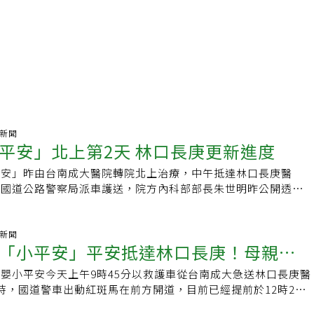
氣新聞
平安」北上第2天 林口長庚更新進度
平安」昨由台南成大醫院轉院北上治療，中午抵達林口長庚醫
由國道公路警察局派車護送，院方內科部部長朱世明昨公開透露
護病房安好，院方今天更新進度「目前依治療計畫積極治療
世明昨表示，「小平安」在第26周、體重不到1000公克時出
3個月，不過目前的體重已增長至4公斤，活動力強，雖然部分
氣新聞
「小平安」平安抵達林口長庚！母親：
熟，仍需藉呼吸器輔助，已與家屬說明未來的治療計畫，會持續
狀況提供專業治療。「小平安」媽媽昨除了發文感謝社會各界
嬰小平安今天上午9時45分以救護車從台南成大急送林口長庚醫
祝福她
口長庚醫院主治醫生在說明治療計畫時，透露可能的相關醫療經
時，國道警車出動紅斑馬在前方開道，目前已經提前於12時26
切手術，但是爸爸媽媽會陪著「小平安」平安長大。
天上午周母在醫院門口現身受訪指出，發文只是想提醒用路人，