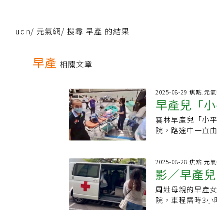
udn
/
元氣網
/
搜尋 早產 的結果
早產
相關文章
2025-08-29 焦點.元
早產兒「小
雲林早產兒「小
院，路途中一直
「小平安」在加
中」。內科部長朱
生，比預產期早了
2025-08-28 焦點.元
影／早產兒
功能尚未完全成
評估「小平安」
周姓母親的早產女
感謝大家都
外，也透露了林
院，車程需時3小
歷，甚至會做氣
分抵達醫院；今