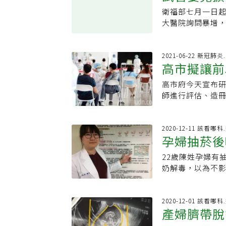
色超音波下會出
種，造成的原因
只有200到50
衛福部七月一日
時密集監測，有
不良等，這是產
婦類型，通常是
大醫院詢問暴增
生。研究也發現，
產後大出血的治
過圓錐切除手術，
不孕婦女規定只
0.84，比傳統
摘除的情形，雖
後不明原因出血
跟臨床作法有出
別力；該成果也已
過放射線儀器，
務必定期產檢，
南部醫院的詢問
2021-06-22 新冠肺炎
Obsterticia et 
婦在短時間內大幅
高市擬讓前
慮。
前不敢做試管嬰
網絡照護計畫」
管嬰兒療程至少
以及建置緊急輸
高市府今天宣布研
類
因經濟弱勢，大
對在診所出生的
師進行評估、造冊
補助對象，未滿
新生兒科醫師陪
與高市溝通。高雄市
來一年補助一次
網絡計畫，能與
疫情應變會議，
三家。屏東有對
擬最快自23日起
2020-12-11 該看哪
排卵針就花掉廿
孕婦抽菸後
造冊。陳其邁表示
敬謝不敏，失敗
員接種率達99%
否懷孕到懷孕，
22歲陳姓孕婦有
兒
得及，預計最快2
對我來說，還是
奶解毒，以為不影
孕婦要施打疫苗
說，花錢事小，
周但胎盤狀況欠
疫苗，市府會陸
不孕夫妻跨縣市
胎兒的危害相當
疫苗。中央疫情指
院長郭鴻璋表示
醫師黃子菲說，胎
2020-12-01 該看哪
類施打對象，但現
產婦臍帶脫
能植入一顆胚胎
周之後會逐漸成
防疫人員」及第3
等問題而增加健
是否減少及觀查