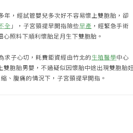
子多年，經試管嬰兒多次好不容易懷上雙胞胎，卻
不全
」，子宮頸提早開指險些
早產
，經緊急手術
細心照料下順利懷胎足月生下雙胞胎。
因為求子心切，耗費鉅資經由竹北的
生殖醫學
中心
上雙胞胎男嬰，不過疑似因懷胎中途出現雙胞胎
宮縮、腹痛的情況下，子宮頸提早開指。