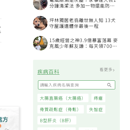
方法
吃飯時喝水稀釋胃酸不消化？營
養師揭「反而有好處」某些族群
才要禁
發表上千篇文章打臉健康偽科學
行
林慶順教授驚傳意外過世
45歲男存2千萬提早退休 接信用
卡公司通知「淚回職場」：有錢
也碰壁
看更多
大家都在看
被認為無用的東西反幫了大忙！
50歲婦慶幸沒隨手丟棄的3樣物
品
電風扇滿是灰塵？家事達人教1
分鐘清潔法 多加一物還能防髒
汙附著