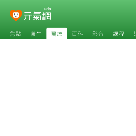
焦點
養生
醫療
百科
影音
課程