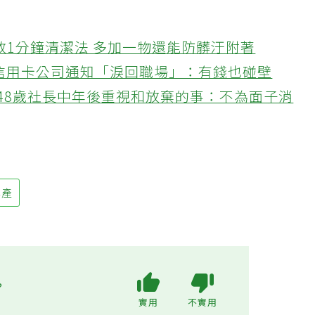
教1分鐘清潔法 多加一物還能防髒汙附著
接信用卡公司通知「淚回職場」：有錢也碰壁
48歲社長中年後重視和放棄的事：不為面子消
早產
?
實用
不實用