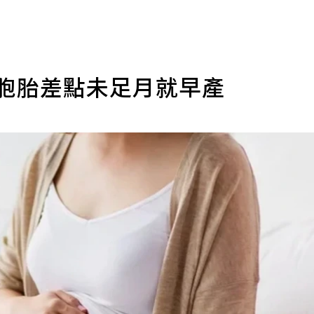
雙胞胎差點未足月就早產