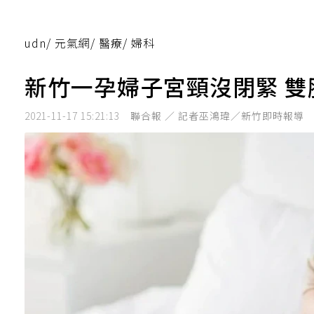
udn
/
元氣網
/
醫療
/
婦科
新竹一孕婦子宮頸沒閉緊 
2021-11-17 15:21:13
聯合報 ／ 記者巫鴻瑋／新竹即時報導