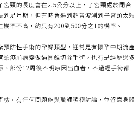
子宮頸的長度會在2.5公分以上，子宮頸處於閉合
長到足月期，但有時會遇到超音波測到子宮頸太
機率不高，約只有200到500分之1的機率。
紮預防性手術的孕婦類型，通常是有懷孕中期流
宮頸癌前病變做過圓錐切除手術，也有是經歷過
娠、部份12周後不明原因出血者，不過經手術都
產檢，有任何問題能與醫師積極討論，並留意身