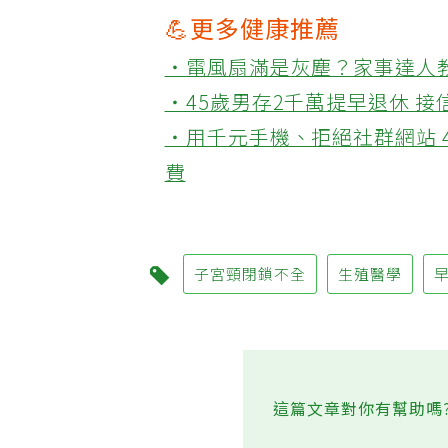
💪更多健康推薦
‧電風扇滿是灰塵？家事達人
‧45歲男存2千萬提早退休 
‧用千元手機、拒絕社群網站 
費
子宮頸閉鎖不全
生殖醫學
這篇文章對你有幫助嗎