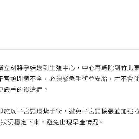
屬立刻將孕婦送到生殖中心，中心再轉院到竹北
子宮頸閉鎖不全，必須緊急手術並安胎，才不會
更嚴重的後遺症。
即施以子宮頸環紮手術，避免子宮頸擴張並加強
人狀況穩定下來，避免出現早產情況。