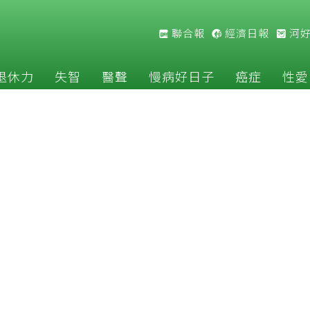
聯合報
經濟日報
河
退休力
失智
醫聲
慢病好日子
癌症
性愛