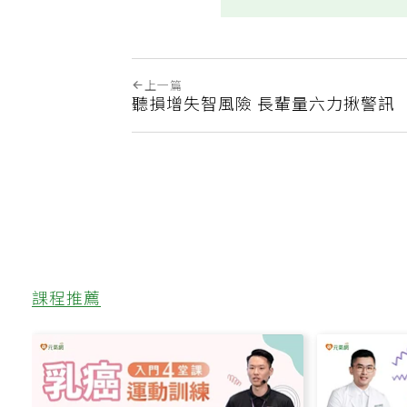
上一篇
聽損增失智風險 長輩量六力揪警訊
課程推薦