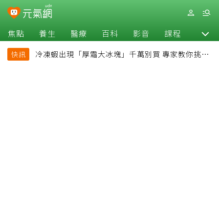
焦點
養生
醫療
百科
影音
課程
退休
冷凍蝦出現「厚霜大冰塊」千萬別買 專家教你挑出
快訊
緊實鮮甜蝦子