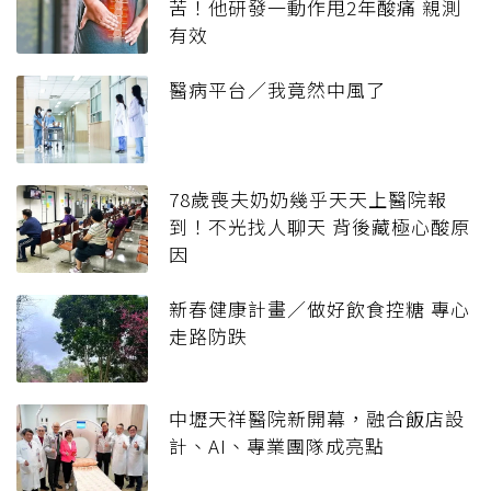
苦！他研發一動作甩2年酸痛 親測
有效
醫病平台／我竟然中風了
78歲喪夫奶奶幾乎天天上醫院報
到！不光找人聊天 背後藏極心酸原
因
新春健康計畫／做好飲食控糖 專心
走路防跌
中壢天祥醫院新開幕，融合飯店設
計、AI、專業團隊成亮點