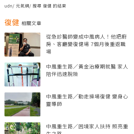
udn
/
元氣網
/
搜尋 復健 的結果
復健
相關文章
從急診醫師變成中風病人！他把廚
房、客廳變復健場 7個月後重返職
場
中風重生路／黃金治療期就醫 家人
陪伴迅速脫險
中風重生路╱勤走操場復健 變身心
靈導師
中風重生路／困境家人扶持 照亮重
生之路