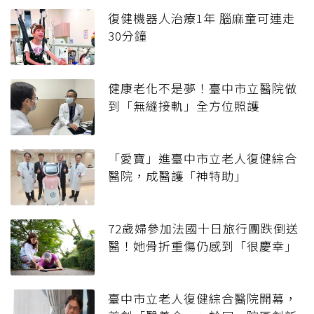
復健機器人治療1年 腦麻童可連走
30分鐘
健康老化不是夢！臺中市立醫院做
到「無縫接軌」全方位照護
「愛寶」進臺中市立老人復健綜合
醫院，成醫護「神特助」
72歲婦參加法國十日旅行團跌倒送
醫！她骨折重傷仍感到「很慶幸」
臺中市立老人復健綜合醫院開幕，