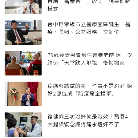
首創「醫養合一」於同一院區創新
模式
台中巨擘級市立醫療園區誕生！醫
療、長照、公益服務一次到位
79歲喪妻男賣房住進養老院 因一次
跌倒「天堂跌入地獄」後悔搬家
痠痛時該做的第一件事不是忍耐 練
好2部位成「防痠痛金鐘罩」
復健兩三次沒好就是沒效？醫曝4
大錯誤觀念讓疼痛永遠好不了