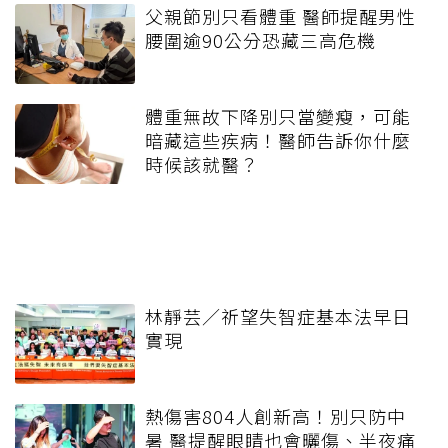
父親節別只看體重 醫師提醒男性
腰圍逾90公分恐藏三高危機
體重無故下降別只當變瘦，可能
暗藏這些疾病！醫師告訴你什麼
時候該就醫？
林靜芸／祈望失智症基本法早日
實現
熱傷害804人創新高！別只防中
暑 醫提醒眼睛也會曬傷、半夜痛