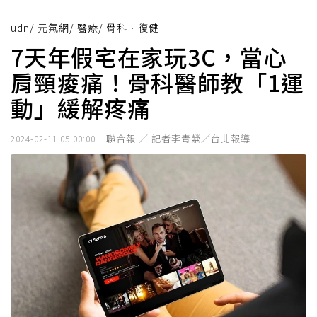
udn
/
元氣網
/
醫療
/
骨科．復健
7天年假宅在家玩3C，當心
肩頸痠痛！骨科醫師教「1運
動」緩解疼痛
聯合報 ／ 記者李青縈／台北報導
2024-02-11 05:00:00