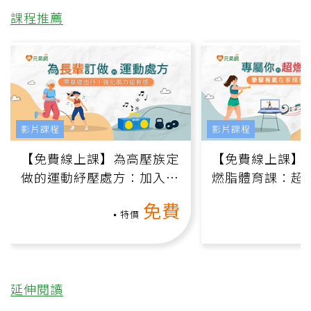
課程推薦
影片課程
影片課程
【免費線上課】為高壓族定
【免費線上課】
做的運動紓壓處方：加入行
燃脂體育課：超
動、增肌、互動元素，0基
氧」高壓族在家
免費
礎也能做！
負擔
特價
延伸閱讀