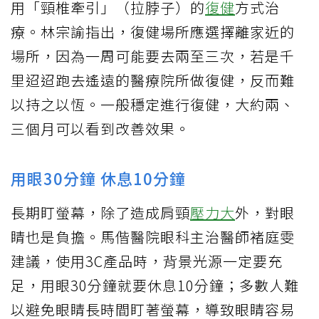
用「頸椎牽引」（拉脖子）的
復健
方式治
療。林宗諭指出，復健場所應選擇離家近的
場所，因為一周可能要去兩至三次，若是千
里迢迢跑去遙遠的醫療院所做復健，反而難
以持之以恆。一般穩定進行復健，大約兩、
三個月可以看到改善效果。
用眼30分鐘 休息10分鐘
長期盯螢幕，除了造成肩頸
壓力大
外，對眼
睛也是負擔。馬偕醫院眼科主治醫師褚庭雯
建議，使用3C產品時，背景光源一定要充
足，用眼30分鐘就要休息10分鐘；多數人難
以避免眼睛長時間盯著螢幕，導致眼睛容易