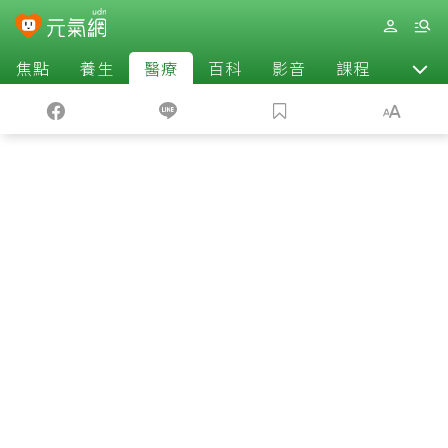
焦點
養生
醫療
百科
影音
課程
退休