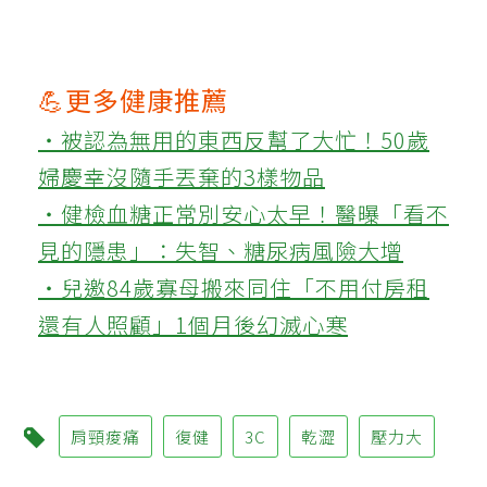
💪更多健康推薦
‧被認為無用的東西反幫了大忙！50歲
婦慶幸沒隨手丟棄的3樣物品
‧健檢血糖正常別安心太早！醫曝「看不
見的隱患」：失智、糖尿病風險大增
‧兒邀84歲寡母搬來同住「不用付房租
還有人照顧」1個月後幻滅心寒
肩頸痠痛
復健
3C
乾澀
壓力大