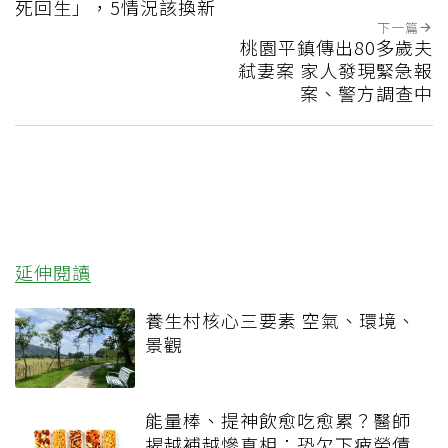
死回生」，5情況該換新
下一篇
桃園平鎮傳出80多歲夫
弒妻案 家人發現緊急報
案、警方調查中
延伸閱讀
養生村核心三要素 空氣、環境、
景觀
能量棒、提神飲愈吃愈累？醫師
揭越補越慘真相：恐欠下疲勞債