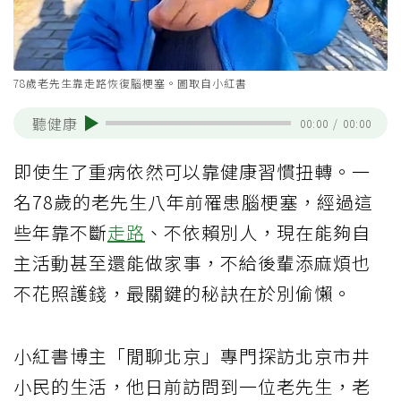
78歲老先生靠走路恢復腦梗塞。圖取自小紅書
聽健康
00:00
/
00:00
即使生了重病依然可以靠健康習慣扭轉。一
名78歲的老先生八年前罹患腦梗塞，經過這
些年靠不斷
走路
、不依賴別人，現在能夠自
主活動甚至還能做家事，不給後輩添麻煩也
不花照護錢，最關鍵的秘訣在於別偷懶。
小紅書博主「閒聊北京」專門探訪北京市井
小民的生活，他日前訪問到一位老先生，老