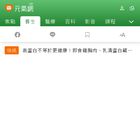
焦點
養生
醫療
百科
影音
課程
退休
高蛋白不等於更健康！即食雞胸肉、乳清蛋白藏陷
快訊
阱 醫提醒「這類人」尤其要小心