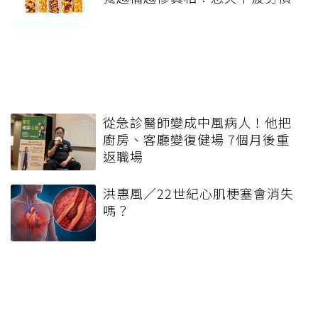
從急診醫師變成中風病人！他把
廚房、客廳變復健場 7個月後重
返職場
洪惠風／22世紀心肌梗塞會消失
嗎？