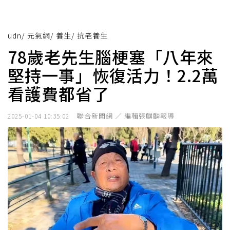
udn
/
元氣網
/
養生
/
抗老養生
78歲老先生腦梗塞「八年來
堅持一事」恢復活力！2.2萬
看護費都省了
聯合新聞網 ／ 編輯張麒麟報導
2025-01-04 10:35:02