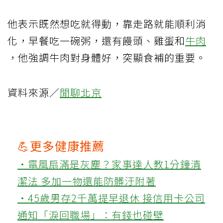
他表示既然想吃就得動，靠走路就能順利消
化，早餐吃一碗粥，還有饅頭、雞蛋和
牛肉
，他強調牛肉對身體好，突顯食補的重要。
資料來源／
閒聊北京
💪更多健康推薦
‧電風扇滿是灰塵？家事達人教1分鐘清
潔法 多加一物還能防髒汙附著
‧45歲男存2千萬提早退休 接信用卡公司
通知「淚回職場」：有錢也碰壁