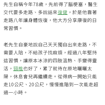
先生自稱今年78歲，先前得了腦梗塞，醫生
交代要多走路、多說話來
復健
，於是他靠著
走路八年讓身體恢復，他大方分享康復的日
常習慣。
老先生自豪地說自己天天獨自出來走路，不
需要人陪，不給孩子找麻煩，經過八年堅持
這習慣，讓原本冰涼的四肢溫熱、手變得靈
活，
頸椎
也好了，累了就待在原地曬曬太
陽，休息會兒再繼續走。從得病一開始只能
走10公尺、20公尺，慢慢進階到一次能走超
過一小時。