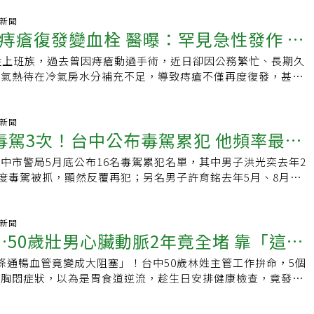
，診所懷著無比沈痛的心情公告，負責醫師暨主治醫師陳世倫醫
他的病友及家屬指出，針對許多病友反映「無法掛號」、「原訂
感謝他長年致力於皮膚專科及醫學美容醫療服務，經家屬審慎評
氣新聞
」及「已排定之手術遭到暫停」等情況，他必須向大家表達最深
痔瘡復發變血栓 醫曝：罕見急性發作 坐
生前心願及整體考量後，診所將依法辦理永久歇業，目前家屬正
此親自說明事實經過，關於新一期的聘任合約，先前雙方原本已
宜。陳世倫是知名皮膚科及醫學美容領域專業醫師，曾任大甲李
成共識，唯院方遲未完成簽署程序。雖於8月1、2日積極溝通，
性上班族，過去曾因痔瘡動過手術，近日卻因公務繁忙、長期久
出血
主任，後來在大甲開業，成立福來診所附設醫美中心，獲得患者
求，無法達成共識，院方立刻取消李醫師所有門診及所有手術排
天氣熱待在冷氣房水分補充不足，導致痔瘡不僅再度復發，甚至
世，許多患者看到診所臉書公告後很震驚，一名患者說上周才去
發狀況造成廣大病友的不便與不安，他表達最深的歉意，會秉持
上極為罕見的「血栓痔瘡」，患者每次上廁所都血流不止、坐立
好醫師；大甲一名醫師也在臉書留言感嘆，大甲失去一名好醫
妥善處理每位病友的後續權益。大甲李綜合醫院今天聲明指出，
再次安排雷射手術進行治療。台中榮總腸外科醫師曾禹康目前駐
師聘任事宜，引發社會各界及病友關心，說明如下，醫院對於此
表示，近來門診患者多以痔瘡求診為主，且多數患者都拖延了相
氣新聞
毒駕3次！台中公布毒駕累犯 他頻率最
就醫安排受到影響，及社會各界的不安與疑慮，深感歉意。針對
就診，其共同點皆為「肛門出血」。其中，一名40多歲的男性
任協商過程，醫院必須鄭重說明，院方自現行聘約屆滿前，即持
表情痛苦萬分，自述肛門劇痛難耐且頻繁出血，經醫檢發現罹患
中市警局5月底公布16名毒駕累犯名單，其中男子洪光奕去年2
犯
多次溝通與協商。雙方就聘任條件及合作模式均投入相當多時間
。曾禹康指出，「血栓痔瘡這麼嚴重，在臨床上其實很少見。」
3度毒駕被抓，顯然反覆再犯；另名男子許育銘去年5月、8月及9
次交換意見，希望能尋求彼此都能接受的方案。協商過程中，院
發作，痔瘡腫脹得非常大顆，導致肛門口變得極為狹窄，每次排
落網，台中地院以許男多次被查獲不知警惕、短時間一再反覆為
的誠意，並未停止協商，也未有刻意延宕簽約程序之情形。事實
力。加上患者工作繁忙、長時間黏在辦公椅上，雖然過去曾做過
判他8月徒刑，可上訴。太平分局2025年3個月內連續抓到洪光
原聘約期限，院方仍持續與李醫師保持聯繫，希望能於最後一刻
不良的生活習慣未改，導致肛門擴約肌長期承受過度壓力，才會
洪男2月8日開車經新平路1段、環太東路口，因占用機車停等區
氣新聞
療服務得以不中斷。經過多次協商後，雙方仍對部分聘任條件未
復發。並曾禹康透露，現代人手一機的壞習慣也讓病患出現「幼
…50歲壯男心臟動脈2年竟全堵 靠「這
內查扣2罐K他命，對洪驗尿呈K他命、去甲基愷他命陽性反
終未能完成續聘程序。對於這樣的結果，院方同感遺憾，也尊重
門診還接獲一名特殊的「6歲男童」案例；男童母親說，孩子每
洪3月25日騎機車經樹德路、振福路口，因機車未裝設後視鏡被
。醫院理解許多病友對李醫師的信任與支持，也理解因此次事件
邊看手機、滑平板，一上就是大半天；最近媽媽更驚見孩子肛門
條通暢血管竟變成大阻塞」！台中50歲林姓主管工作拚命，5個
合涉嫌妨害公務遭逮，查扣1包K他命，驗尿呈K他命、去甲基
院方已立即啟動醫療銜接機制，協助受影響門診、手術及住院病
紅色異物，嚇得趕緊帶孩子求醫，所幸經醫師確認是長期如廁過
、胸悶症狀，以為是胃食道逆流，趁生日安排健康檢查，竟發現
濃度均超標；洪4月10日再開車經太平區，因警方擴大臨檢發現
，並將以病人醫療權益為最高優先原則，降低此次事件對病友的
脫垂」。曾禹康提醒，無論大人或小孩，只要坐在馬桶上的時間
阻塞，經緊急置放支架救命，讓他開心稱，最棒的「心」生禮
驗尿再呈現K他命、去甲基愷他命陽性反應，濃度超標。台中地
就會導致肛門靜脈瘀血與壓力急遽升高，大幅提高罹患痔瘡或直
他每年生日都會安排健康檢查，兩年前特別加選心臟血管攝影，