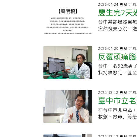
院認為，洪男明
腸脫垂的風險，上
當時影像報告顯
2026-04-24 焦點.元
就其3次毒駕行為
慶生完2天
感、搔癢、或腫
樓，甚至久坐，
13日騎機車經潭
與「痔瘡」都會
痛，甚至凌晨痛
夾內起獲海洛因，
台中某診爆發醫療
喊：我們沒
若私自判定、誤
步，甚至蹲在地
西街闖紅燈，又被
突然喪失心跳，送
甚至以為是胃食
開車經大里區，因
才二天遇死劫，
個月生日再安排
尿液驗出依托咪
切與不捨，配合相
任王宇澄指出，
記用毒時間，但
才剛過完生日，
2026-04-20 焦點.元
狹窄，血流幾乎無
反覆頭痛腦
上路。台中地院
下降，隨即失去
中，有兩條已經
覆為之，依3個公
示，接到死者二
林男在右冠狀動脈
台中一名52歲男
※珍愛生命，向毒品
我啊，還有姨丈，
他形容「胸口大
狀持續惡化，甚
以接受，「檢查
脈短期內嚴重阻
示，檢查發現顱
診所在事發後，
壓力、情緒波動
脹與中線偏移，
臉書留言。家屬
險。王宇澄提醒
及生命。豐原醫
2025-12-12 焦點.元
查。對此，遭指
臺中市立老
氣、容易疲勞等
周邊佈滿重要大
感關切與不捨，
眾，更是高危險
術難度在於必須
後續將配合相關
在台中市北屯區，
一」於同一
勞處理，應盡速
離，哪些則深入
無法對外說明。
救急、救命」等
若已置放支架，
部缺血甚至中風
院。今年12月6
避免導致支架急
射科醫師黃竣聖
合一」於同一院
血動脈與主要腦
療服務，臺中市
2025-12-12 焦點.元