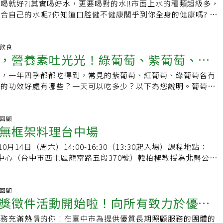
者，並著重「生活化醫學」，很多疾病是生活習慣不好造成的，
過1500公尺；推估埃及斑蚊可能適合在台南、高雄、屏東、台
喝就好?!其實喝好水，更要喝對的水!!市面上水的種類超級多，
場養殖場，防檢署都將一併擴大檢驗。台糖也已要求複驗，結果
眾從生活中進行保健。吳子鈞指出，宏恩醫院肩負預防醫學責
過去發現的海拔低於1000公尺，但依據未來升溫走勢推估，可
合自己的水呢?你知道口腔健不健康關乎到你全身的健康嗎? 口
。林金富表示，該批梅花豬肉片加工製造日期是2023年12月11
區健康促進、舉辦健康講座，也添購高階健康檢查設備，例如肺
集說，團隊依照升溫不同情境推估，未來氣溫升高攝氏1.5度，
全身，養身之道首重口腔！韓教授傳授維持口腔健康的秘密武
台糖肉豬，由台糖公司委由信功實業負責屠宰、分切，製成豬肉
腦斷層、大腸癌最新式篩檢的NBI290型內視鏡等。提供員工醫
能會到台中市太平區與花蓮縣瑞穗鄉；如果升溫2度，北界可能
​本次特別邀請到重量級台北醫學大學 榮譽教授 韓柏檉教授與專
進駐信功監督過程。林金富說，食藥署昨天會同台中市衛生局，
方面，吳子鈞充分授權，他認為，重點是把員工當成家人，多鼓
與花蓮縣花蓮市，可能分布區面積約占台灣總面積25.5%；升
經兩次抗癌成功的韓教授跟您分享如何挑選對又好喝的水，幫助
明飲食
解肉片生產過程及來源，因台糖公司位於台南市，將由台南市府
的事就是我的事」，員工要進修、小孩升學、眷屬遇到的困難
，營養素吐光光！綠葡萄、紫葡萄、紅
界可能再擴及台中市潭子區與花蓮縣花蓮市，分布面積增至
，甚至搭配飲食及運動還能有逆齡的效果~​⭐健康果汁實作配方
於台南柳營的加工廠稽查。調查顯示，該批畜產品全數由台糖公
協助，並享有宏恩醫療體系看病免掛號費、住院費用優惠，讓同
升溫至4.4度最極端的情況，埃及斑蚊分布北界可能會到苗栗縣竹南
級酒店⭐⭐免費報名⭐⭐人人有禮⭐⭐來就拿價值超過600元神秘小
路包括台糖健康易購網、億客成生鮮超市、全聯福利中心等。目
節，一年四季都都吃得到，常見的紫葡萄、紅葡萄、綠葡萄各有
吃有不同好處
療資源。行善設置喜願家園「布施的人有福，行善的人快樂。」
，分布區面積將增至43.3%。棲地移轉 埃及斑蚊叮咬更多人黃
也精心為大家準備珍藏的果汁配方喔！千萬別錯過！~~名額有
縣市多在南部，北部並無進貨。對於新北查出同批號，林金富昨
萄的功效好處有哪些？一天可以吃多少？以下為您說明。葡萄熱
銘，「行醫助人是興趣也是工作」，他樂此不疲。執業至今，他
別留意埃及斑蚊的棲地移轉動向，是因牠雖與白線斑蚊都能帶有
! 三、活動資訊【台北場-講座地點 01/21(日) 】維多麗亞酒
食安處、台南市政府衛生局，皆已經通知全國衛生局及台糖公
台灣癌症基金會指出，葡萄的營養成分因品種多而各異，依衛生
小時待命，就為了方便看診，時間都留給病人。多年前夫妻倆投
牠的警覺性較高，通常白線斑蚊會一次吸飽血才飛走，埃及斑蚊
中山區敬業四路168號) ​ 報名連結：
肉產品立即下架回收，目前全台衛生局陸續追查當中。林金富
的化學成份如多酚
女都是醫師，經家庭會議取得共識，將全部資產投入慈善事業，
感，常吸數次血才會吸飽、產卵，相較之下，埃及斑蚊會叮咬更
s.gle/2ggzpPjQaVu1z5uU8​【台中場-講座地點01/27(六)】林酒店
3年至今，在全台肉品中均無驗出瘦肉精，且西布特羅是瘦肉精中
)；逆轉醇( resveratrol )；類黃峒素( flavonoid )。葡萄的功效好
彩回顧
置宏恩會福利慈善基金會附設「喜願家園」。吳子鈞小檔案●年
的機率與風險比白線斑蚊高出數倍。台大環工所兼任助理教授劉
屯區朝富路99號) 報名連結：
無框架料理台中場
在國營事業台糖肉品中檢出，衛福部、農業部都「滿頭霧水」，
過去曾於粉專分享吃葡萄能斷病根。他說，就葡萄的營養價值而
：宏恩醫療體系總院長、宏恩社會福利慈善基金會董事長●學
科學性的調查及推估，有助於因應氣候變遷提高疫病風險的調適
gle/9sWuKqTYSgDdhN1Q7
特羅來源。專家：西布特羅毒性高出萊劑千倍台大獸醫系名譽教
泥顏色或品種，一定非要哪種才行，各種顏色都有各自的好處。
醫學系醫學士、國立陽明大學醫務管理研究所碩士、台大農學院
斑蚊尚無法傳宗接代、建立族群，監測應持續進行。環境部表
0月14日（周六）14:00-16:30（13:30起入場）課程地點：
西布特羅比萊克多巴胺毒性高出千倍，不得使用於人類食用的
身體都是很好的。綜合來說，吃葡萄有以下八大益處： 強細胞
技術研習班」第一屆畢業●經歷：中國醫藥大學醫學系副教授、
的調適作為，這項監測會持續執行。專家解疑 爭輸地盤 埃及斑
驗中心（台中市西屯區龍富路五段370號）韓柏檉教授為北醫公共
人類攝入西布特羅恐會導致心臟相關疾病，如心悸等，且恐影響
 淨化肝腎清除體內廢物。 含丹寧酸，降病毒活力。 花青素改
分局醫審專家（審核委員）●專長：神經外科、高階健檢、醫
生研究院國家蚊媒中心首席防疫顧問、長榮大學名譽教授陳錦生
授、建同文教基金會營運長、韓養品牌創始人。此次課程採邀約
。賴秀穗分析，本土豬驗出西布特羅，顯示有非法使用，但台糖
清理腸道內致病微生物。 消除眼疲勞增進夜視力。 鉀離子助排
健康●給病人的一句話：什麼都帶不走，只有健康是自己的。責
顯示，過去也曾在北部發現埃及斑蚊蹤跡，但目前在中北部都無
線上報名名額 （請勿攜伴參加、謝絕現場報名），需完成下列步
殖人員沒必要摻入，不排除檢驗有誤，建議進一步擴大檢驗其他
輻射分解疲勞囤積物。洛桑加參表示，就像高麗菜最營養的菜芯
更別說落地生根、繁衍出穩定族群。陳錦生表示，病媒蚊其實跟
. 追蹤加入【建同文教基金會】粉絲團2. 貼文下方留言想參加料
彩回顧
閱讀：國產肉片驚爆檢出瘦肉精西布特羅！毒物專家顏宗海：攝
，葡萄皮、葡萄籽也常常進垃圾桶。別和保命營養素擦肩而過，
適合環境才能生存繁衍，埃及斑蚊雖出現中北部，但多年來都無
獎徵件活動開始啦！向所有致力於優質
點選留言處的報名連結填寫資訊。報名開放至額滿為止，報名成功
血管疾病風險對於檢驗結果全為陰性，台中市衛生局長曾梓展
了美味、吃開心，連皮帶籽一起吃，多酚化合物更能有效攝取。
、造成疫情，推測埃及斑蚊屬於境外移入，大多從南部高雄等港
日（周三)公告於【建同文教基金會】FB及個別通知。延伸閱讀：
和被檢出有瘦肉精同一批的豬，而不是以後面的豬來說明前面的
連皮帶籽一起打成果汁，並在半小時內喝完。葡萄一次可以吃幾
服務充滿熱情的你！在臺中市為提供優質長期照顧服務的團體的
務的團體和個人致敬！
球暖化、北台灣也常高溫多雨，埃及斑蚊可能可以適應，卻沒辦