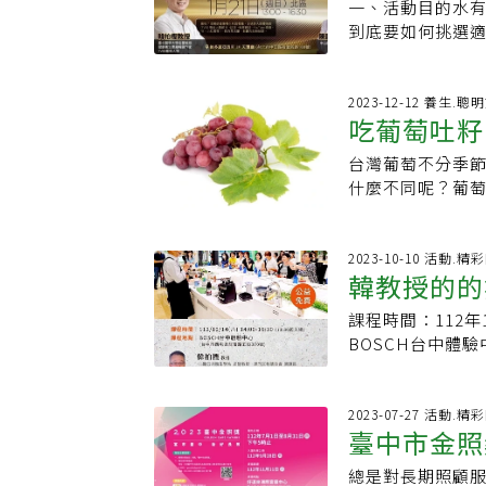
院，治療輕症患
數十個捕獲點都超
一、活動目的水有
區)
台糖在嘉義共有5
透過衛教，讓民
東與嘉義市存活，
到底要如何挑選適
最慢14天後揭曉
任，積極推動社
能往北擴散。黃旌
腔健康牽一髮動
日，豬肉來源是
癌篩檢的低劑量電
埃及斑蚊最北界可
器！二、活動特色
片，且台糖派員
療資源醫院管理
擴及台中市北屯區
業營養師對談歷
2023-12-12 養生.聰
前往信功實業了
勵員工，「員工
吃葡萄吐籽
溫2.5度時，北
他恢復原本的健康
衛生局派員至位
等，他都會盡力
28.4%；萬一
不私藏⭐⭐豪華星
司自行販售，通
台灣葡萄不分季
葡萄…輪流
仁享受最好的醫
鎮及花蓮縣秀林鄉
禮⭐​當天韓教授
前掌握肉片鋪貨
什麼不同呢？葡
是吳子鈞的座右
旌集表示，會特
限，歡迎手刀報名喔
晚表示，台中市
量與營養成分表
以醫院為家，24
登革熱病毒，但
店 3F 天璽廳 (台北市
司，就同批號豬
署公佈的營養成份為： 其他尚含十餘種氨基酸、果膠及優質
身公益，也因兒
對周遭動靜較敏
https://form
說，食藥署自10
(polyphenols 
2023-10-10 活動.精
不留給兒女，設
多人，傳播疫病
7F 上海廳 (台中市西
韓教授的的
少見品項，對於
處名醫洛桑加參
齡：77歲●現職
銘龍表示，這項
https://forms.
將持續追查西布
言，其實無須拘
歷：中山醫學院
作為，目前埃及
課程時間：112年1
授賴秀穗表示，
常吃、輪流吃，對
「植物工廠應用
示，因應氣候變遷
BOSCH台中體
牛、豬、雞肉；
預防癌化抗衰老。
中央健保署中區
蚊難北擴國家衛
衛生學系名譽教
神經、呼吸系統
善血管的彈性。 
美、減重、社區
指出，追蹤研究
制，僅開放13位
為國營企業，養
鈉穩定血壓。 抗
任編輯：陳學梅
法長時間生存，
驟可完成報名。1
2023-07-27 活動.精
豬肉狀況。延伸
部位常被人丟掉
人類一樣，要有
臺中市金照
理課原因。3. 
取過量恐提高心
吃葡萄，不光為
法長期生存繁衍
者將於10月11
說，應該去化驗
又或者你還可以
總是對長期照顧
長期照顧服
區進入。雖然地