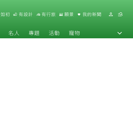
好如初
有設計
有行旅
願景
我的新聞
名人
專題
活動
寵物