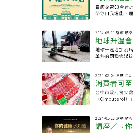
子鈞看診接觸的
材許可，擁有「
慢病好日子YouTube 📍專屬訂閱&gt;&gt;慢病好日子電子報 📍追蹤加入
自癒探索⭕全台
報名囉！
志要蓋窮人醫院協
專利。騎車練肌肉
慢病好日子-一起
帶你自我增能，
患者為中低收入戶
遊。飲食著重新
能優雅尊嚴、健康到
任台中市衛生局
的住家前方就有Y
響和內在心智活動
東部，仍一床難
在的太原路，沿
9/27(五)~10/8
2024-05-11 醫療.感
鄰、少有醫院願
工作上，張坤正
地球升溫會
部文化資產園區衡
於2004年營運
行經驗並不斷地
額滿截止❗了解更多與報名
龍安分院留守的醫
地球升溫增加疫
響與不同蚊
破」，速度快才
早就被家人丟掉
革熱的兩種病媒
醫哲學是「以病
「家」，於是在彰
續升高，最令人
的好醫師。張坤
性療養機構「喜願
花蓮等縣市；專
人，加上醫院新
鈞一輩子省吃儉
上立足的機會。埃
2024-02-04 焦點.
家人朋友和同事
消費者可至
了防跌，他每周固
心接受環境部委
程，與家人同事朋
盡量爬樓梯或快
技術助研究員黃
整治療、經導管
台中市政府食安
懂「西布特羅
果，喝白開水或
界，始終無法跨越
心衰竭節律器植入
（Cimbuter
勵志、財經等文
及斑蚊，去年也
房顫動脈衝場消融
公斤，全數流入
奇異恩典等；也
有點擔心，所幸
師 學歷：中國醫
罄，影響地區以
為工作實在繁忙
車、高鐵等人為活
中國醫藥大學附
違規產品曾於新北
2024-01-18 活動.精
間。家庭醫師著
1500公尺抓到
霍普金斯大學醫
講座／『你
糖要求複驗 結果
區醫院，應扮演
查，發現過去白線
運動、戒菸限酒
畜殖場，農業部