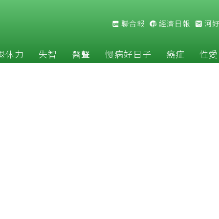
聯合報
經濟日報
河
退休力
失智
醫聲
慢病好日子
癌症
性愛