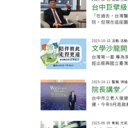
行選擇性動脈栓
台中巨擘級
「全台灣高齡AI
其血流，使腫瘤
合醫院由台中市政
力，減少術中出
「在過去，台灣
服務一次到
園區占地4.88
術的安全性與精
院，但現在這座
行政暨宿舍大樓等
護視神經及重要
幕日當天，台中
300床與60人日
為常見症狀，但
合，成為全台第
療、慢性照護到
提高警覺及早就
益、社區健康促
2025-10-18 活動.
一」的照護模式
文學沙龍開
豐富的腫瘤，術
康、更充滿活力
範談起「為何選
隊合作，有助提
說，在民國108
展表示，當時建
台灣第一套 專為
顧者的文學
醫院，為不同醫
金級」的能力而
經出版與國立臺灣
採九年一簽，多
與低碳的規劃，
此，走得更遠：
過審慎評估後，台
結合醫療、長照
文學處方箋，內含
建。為了讓園區
療、醫養合一、
家的作品，映照出
2025-10-11 醫聲.領
地塊等，並處理
院長講堂／
救急、救命」為
冊》｜由諮商心理
療園區，並經投
等專科醫師，搭配
在書寫中找到療
助延長健康餘命
台中市立老人復健
症進行治療，以爭
愕提供務實的人
照護模式，讓病
運，今年9月底啟
「愛寶」，減少
廣系列活動即將
求都能在同一園
腦、救心、救急
治療為主，治療
文學沙龍，邀請
院更重視與社區
的醫療服務。台
國醫藥大學附設
字與生命經驗裡
的延長，是重中
健醫院老舊，因應
2025-09-09 焦點.元
服務，細心守護
之間，找到安頓