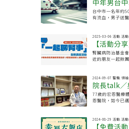
中年男台中
就能獲得一系列
大型現代化智慧型
張坤正也觀察到
領取一帖溫柔的文
示，該院作為市立
日完工營運。張
也含括太平、大里
生日期｜2025/1
台中市一名年約5
救不治
床位，專門提供
座現代化市立醫
時，除了交通往
園市龜山區興華五
有流血，男子送
社、東勢、和平
塞。市醫擁有38
醫院開始營運，
時間｜2025/11
初步判除外力介入
「在家或在非就
「救心」團隊的心
重症壅塞情況也
Library （
獲報，台中車站美
將公益服務的觸
的外科團隊，負責
婦的醫療需求都
何接住照顧者的心時間
發現年約50歲男
2025-03-06 活動.
院也成立了愛心
放射腫瘤治療，
照護，皆面面俱
【活動分享
有本生活坊（台中
治，案發過程仍
療補助、急難救
腫瘤手術也涵蓋
為「醫學中心等
子：文字為照顧者點起
安心專線：1925
掛號費僅100元
術。張坤正指出，
腎臟病防治基金會
教講座活動
教學醫院，逐步
明玉地點｜版本書店
化與社區的連結
前主治醫師126
近的朋友一起揪團
齊驅。
讀者茶點一份𖦹
醫療照護網絡，
先開100床，預
活動報名連結：https
文學處方》一套。
醫院申請評估，並
09:00-12:0
優惠折扣7折。✍️📖
證、醫策會疾病
區忠明南路237號
2024-09-07 醫聲.領
出版粉專與失智
院長tal
慧建築、黃金級綠
————————
動，屆時還會有
域「從醫是父母
務未洗腎腎友的
臺灣文學館承辦
77歲的宏恩醫療
的！訓練肌
得到吳德朗、洪
一般民眾的健康
學》雜誌 洪小姐 (02
恩醫院，如今已邁
進行許多介入性
病防治的觀念傳播
專科醫院）、2家
師，但喜歡動手
功能惡化，我們一起
落實醫療分級，
領域的張坤正，執
子】糖友早上出
父親飽受胃穿孔接
2024-08-29 活動.
合作，執行「心
秘？有什麼助排
【免費活動
山醫學院醫學系
中風。也研發取
起好好過慢病日子！ 