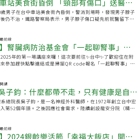
車站美食街昏倒 「頸部有傷口」送醫急
健康促進服務。醫院公益責任，遍及偏鄉、弱勢族群曾梓展表
的綜合性醫院與長照園區BOT案，於2022年動工，今年9月24
，臺中市立老人復健醫院的服務範圍，不僅限於台中市北屯區，
學處方。📚桃園場講題｜放下並不是遺忘：文字裡的告別與重
醫院，也肩負重要公益責任，在長照大樓中，規劃了30床公費
坤正指出，簡稱中市醫的台中市立老人復健綜合醫院，是台中首
、潭子、豐原及山區等地區，人口數達70萬人，當地民眾就醫
1/01（六）15:00-16:30主講｜作家 鍾文音地點｜焙思書房（桃
0歲男子在台中車站美食街內昏倒，警消到場時，發現男子脖子
給低收入戶與中低收入戶使用。同時，醫院也將承接石岡、新
院，不只慢性照護，也期待解決居民急性醫療需求，緩解急診壅
返時間大幅縮減，也降低病情延誤風險，因此有了上述回應，當
街53號）📚台北場講題｜從醫者到書寫者：用文字陪伴照顧者
醫後仍不治，鐵路警察局表示，男子脖子傷口疑先前就醫留下，
、梨山等偏鄉地區的醫療服務，以及精神疾病處理等，或進行
個醫療專科，負責「救腦」的團隊共有神經內外科共13位醫師，
也補足偏遠地區的醫療需求，病患可以有效分流，市區醫院的急
/08（六）15:00-16:30主講｜醫師 林靜芸地點｜永續百貨The
，詳細案發原因待後續釐清。台中市消防局在今天中午12時許
醫途中因病辭世或壽終正寢者」的行政相驗等公共衛生任務，並
臟內外科共14位醫師，「救急」除了急診醫師，還有處理外傷
可緩解。張坤正指出，台中市北屯區屬於新興人口區，小兒、產
台北市西寧北路67號2樓）📚台中場講題｜在徬徨與無助之間：文學如
食街有救護案件，經派遣東英分隊、專責救護隊2車4人到場，
角進一步延伸至台中市各角落。另外，台中市立老人復健綜合醫
24小時排班。「救命」則有內外科癌症醫療團隊，明年將啟動
比較高，因此該院所提供的醫療服務從小兒急診、婦產科到高齡
｜2025/11/22（六）15:00-16:30主講｜作家 夏夏地點｜
子已無生命跡象，脖子有流血，後送台中醫院急救後仍宣告不
活動最前線
專戶，提供三億元額度，主要針對貧困、弱勢家庭、病患提供醫
並可結合中國醫藥大學附設醫院資源進行質子治療；達文西微創
到，這樣的全齡醫療服務，希望可以嘉惠更多民眾，而該院定位
】腎臟病防治基金會「一起聊腎事」衛
市西屯區逢甲路253巷47號）📚台南場講題｜收不到訊號的日
待後續釐清。★珍惜生命，若您或身邊的人有心理困擾，可撥打
助與喪葬補助等協助，醫療上，收費方面也比照公立醫院標準，
大腸直腸、胸腔外科、一般外科、泌尿科、婦產科等腫瘤切除手
級市立醫院」，目前已試營運兩個月以上，計畫明年申請為地區
微光時間｜2025/11/29（六）15:00-16:30主講｜作家 凌
｜生命線協談專線：1995｜張老師專線：1980
，大幅減輕民眾就醫負擔。曾梓展強調，未來，這座園區將持續深
中市醫占地4.88公頃，採階段性開展，首季將園區都打開，目
2025年的第一場講座來囉！這次要前往✨台中✨了歡迎住在附
朝向醫學中心等級醫院的目標邁進，並與國際醫療照護趨勢並駕
（台南市北區開元路148巷33弄9號）🍵活動回饋𖦹提供每位
，從健康促進、急性醫療、復健照護到長期照顧，建構出完整的
人，逐步開床，二年內開滿，主治醫師數預計達250人，急性病床
來參加趕快點擊連結或是掃描QR code報名「一起聊腎事」！
現場將抽出1位參與讀者贈送《陪伴彼此，走得更遠：給照顧者的
讓北屯地區民眾享有更優質、更便利的醫療服務。
計每季增加50床，二年內開設499床。中市醫明年度進入地區教學
://neti.cc/10kBnV5📆活動時間：2025/03/23（日）
𖦹現場《陪伴彼此，走得更遠：給照顧者的文學處方》套書購書
陸續接受教學醫院、急救責任醫院評鑑，以及JCI國際醫療認
0(報到時間08:45開始)🏠活動地點：約書亞文創空間-忠明館(台中市西
✍️四場活動報名｜https://reurl.cc/VWAyOY未來還將在聯經
品質認證等國內外認證評鑑。此外，市醫園區建築取得黃金級智
9樓)⏰限額:40名(數量有限，決定好就報名吧!)
袖開講
時空記憶的旅人粉專舉辦兩場線上直播，以對談形式與大家互
k／吳子鈞：什麼都帶不走，只有健康是自己
建築、黃金級低碳建築等三大認證。喜歡動手做 投入心血管領
————財團法人腎臟病防治基金會腎臟病防治基金會是全台唯一服
留言抽獎活動，快追蹤起來！才不會錯過活動資訊！主辦單位｜
期許、也是興趣。」張坤正說，在長庚醫院擔任實習醫師期間，
公益團體，給予腎友疾病控制上的支持與醫療新知。並同時關注
單位｜聯經出版協辦單位｜聯合文學雜誌活動洽詢｜《聯合文
體系總院長吳子鈞，是一名神經外科醫師，在1972年創立台中宏
力吃七分飽養生
瑞松、張昭雄、李英雄等前輩指導與鼓勵。他觀察到心臟內科可
促進議題，多年來舉辦篩檢衛教、國小線上課程，致力於將腎臟
)8692-5588 分機5392
入第52個年頭。之後因應社會需求，陸續創設龍安分院（精神
治療與手術，成為內外科之間的橋梁。他的個性比較不像外科醫
至各年齡層。官方網站｜FB｜IG ｜更多文章💖支持腎友延緩腎
護理之家、2家康復之家，員工數300多人。醫院順著政策走，
操作並做出決策，因此投入心臟血管醫學領域。專精於心房顫動
讓好事發生！愛心捐款 ｜發票轉贈 愛心碼 6767 【慢病好日
重視「生活化醫學」。吳子鈞是彰化鹿港人，兒時搬到台中，因
行逾2500例心律不整手術，並積極運用3D立體定位技術與團隊
門太匆忙，不吃早餐會影響血糖控制嗎？為什麼洗腎的人會便
受3次切胃手術的病痛折磨，因此立志要當醫師，也順利考取中
活動最前線
房顫動電燒」加「左心耳封堵術」一站式醫療，控制病情並預防
便的好方法？提供最接近病友真實疑問的慢病衛教資訊，與您一
】2024銀齡樂活節「幸福大飯店」開放
。畢業後即進入台中澄清醫院服務，主攻神經外科專科。當年吳
得「智能心電圖分析軟體」及「急性心肌梗塞偵測軟體」醫療器
📍瀏覽專題&gt;&gt;慢病好日子主題圈 📍觀看影音&gt;&gt;