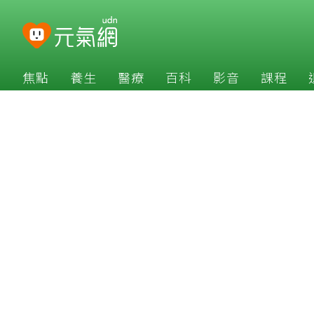
焦點
養生
醫療
百科
影音
課程