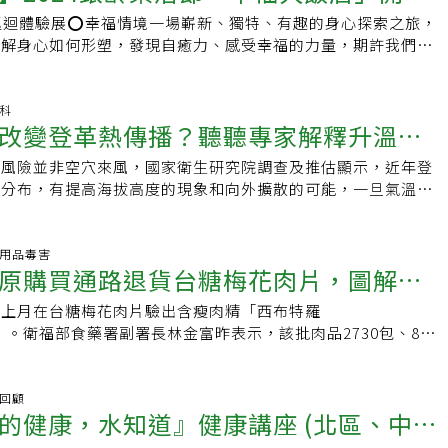
多為中低階層病患，感受到窮人貧病難以負擔醫藥費的痛苦，立
心房顫動預測模型及系統」和「左心耳封堵器決定方法及系統」
&gt;&gt;
巡迴體驗展⭕幸福情境一場嶄新、獨特、有趣的身心探索之旅，
助弱勢，於是在1972年創設宏恩醫院，附設護理之家，約一半
 吃原型食物養身張坤正平時愛看書、騎單車、肌肉訓練與旅
最愛問粉絲團
理解身心如何形塑，發現自癒力、感受幸福的力量，期許我們都
或申請補助個案。為精神病患設分院2002年因為高中同學、時
鮮、清淡、原型食物，對「禍從口出，病從口入」深有同感，他
老！癒見自己 🔑 理解人體如何設計照顧自己 🔑 認識外在影
長林瑞欣的一句話，「中部缺精神專科醫療機構，患者只能遠送
ouBike單車站，假日休閒就沿著住家前面的綠園道，騎往醫院所
幸福在己 🔑 體悟身心合一的重要【台中場】🌱日期：
求。」吳子鈞思考當時社會氛圍，民眾不願與精神專科醫院為
路可以觀察街景，行人，路上的花草樹木，達到放鬆的效果。在
(二)🌱場次：上午場9:30-11:30；下午場14:00-16:00🌱地點：文化
染科
意投入，有迫切的需求，因此創設龍安分院為精神專科醫院，並
講求「專業、效率、與團隊合作」，醫療技術做到極致、累積執
改變登革熱傳播？聽聽專家解釋升溫影
道堂B05多功能空間(台中市南區復興路三段362號)免費活動，
，總床數184床。吳子鈞指出，某年除夕夜，他和妻子林豐麗探視
精進，在醫療服務上時時刻刻都要做決策，「天下武功唯快不
👉 https://www.surveycake.com/s/WRRY0
護人員，發現一名40歲男病友沒回家圍爐，患者說「家裡的床
病風險並非空穴來風，國家衛生研究院調查及推估顯示，近年登
子族群競爭情況！
能夠取得先機，團隊合作把對病人的醫療服務做到最好，他的行
了！」夫婦倆聽了很心酸，為了讓無家可歸的精神病患者有個
蚊分布，有提高海拔高度的現象和向外擴散的可能，一旦氣溫持
人為中心的醫療」，專業具有同理心且視病猶親，才是病人需要
化芳苑購買一甲地捐給宏恩基金會，並募集善款興建150床的慢
擔心的埃及斑蚊恐跨越北回歸線「北漂」到台中、南投、苗栗、
正指出，心血管醫療是急重症醫療，常常需要跟時間賽跑搶救病
家園」，於2018年4月營運。養生秘訣/訓練肌力吃七分飽吳子
家指出，除應持續監測，要做好環境管理，不能讓埃及斑蚊有北
成立，行政事務千頭萬緒，有時候難免面臨巨大的壓力，還好有
用，西裝褲、外套縫縫補補十年同一件，開的是平價的汽車。為
及斑蚊 台中、新北零星捕獲國衛院國家蚊媒傳染病防治研究中
生活用品毒害
支持與長官力挺，壓力來時，透過復健老師指導的肌肉訓練課
原購買通路退貨台糖梅花肉片，圖解速
定抽出1小時進行肌力訓練，也因每日工作時間長，在醫院時會
託，在全台監測、記錄白線斑蚊與埃及斑蚊的分布情形。該中心
友之間討論，很快就能化解壓力再出發。張坤正 專長：心律不
走運動；飲食清淡，平時二菜一湯，吃七分飽，偏好吃魚、水
旌集指出，埃及斑蚊目前以嘉義縣布袋鎮或台南市新營區為北
不整脈消融術、生理性心臟節律器植入、心臟整流去顫器植入、
處上月在台糖梅花肉片驗出含瘦肉精「西布特羅
（Cimbuterol）」豬肉片的問題
靈芝茶，讓他活力滿滿。閒暇時，吳子鈞喜歡閱讀醫學、管理、
北回歸線，但2022年在雲林北港、新北板橋車站各捕獲一隻埃
、3D立體定位心律不整燒灼手術、心律不整冷凍消融手術、心
ol）」。衛福部食藥署副署長林金富昨表示，該批肉品2730包、819
章或報導，欣賞畫展，聽老歌及古典音樂，如世界三大男高音、
在嘉義縣中埔鄉與台中新烏日車站內各捕獲一隻埃及斑蚊，當時
手術 現職：台中市立老人復健綜合醫院院長、心臟科主治醫
台糖健康易購網、億客成生鮮超市、全聯福利中心等，已全部售
喜歡旅遊，看沿途風景、建築、招牌，還想學攝影及唱歌，但因
持續監測後均未再發現。黃旌集說，這顯示埃及斑蚊可能藉由火
藥大學臨床醫學研究所博士、中國醫藥大學醫學系醫學士 經歷：
南部為主，尚未流入北部縣市；不過經新北市衛生局追查，該批
，每天除了睡眠外，都在看診，時間都給病人了，難有休閒時
動遷移，但應該還無法在這些發現點存活及繁衍。白線斑蚊 逾
設醫院內科系副院長、中國醫藥大學醫學系專任教授、美國約翰
一家台糖特約專櫃門市販售，共16包約5公斤，已全部售完。台
彩回顧
重衛教醫院經營首要落實醫療分級，吳子鈞說，宏恩醫院屬於地
不過，黃旌集帶領的研究團隊每季以誘卵桶與誘殺桶進行斑蚊調
學系客座助理教授給病人的一句話：管控三高、飲食均衡、規律
的健康，水知道』健康講座 (北區、中
最慢14天後揭曉這批被驗出瘦肉精的豬肉來自嘉義縣水上鄉南靖
好「家庭醫師」角色，協助重症患者轉診到醫學中心、區域醫
斑蚊全台都有分布，且大致在海拔1500公尺以下，近兩年已有
，為健康人生打好基礎。
防檢署前晚採檢送屏東市中央畜產會化驗，結果全是陰性。由於