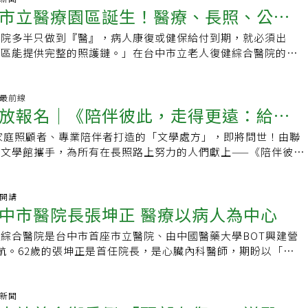
塞，利用微導管將栓塞材料精準送入供應腫瘤的血管，主動阻斷
市立醫療園區誕生！醫療、長照、公益
醫療的示範醫院」，未來成為國際級標竿。臺中市立老人復健綜
在手術前即降血。黃竣聖指出，此舉可有效降低腫瘤內部血流壓
府委託財團法人中國醫藥大學興建、營運，以BOT模式進行，
血量，同時讓腫瘤與周邊組織的界線更為清晰，提升神經外科手
醫院多半只做到『醫』，病人康復或健保給付到期，就必須出
位
公頃，包含老人暨綜合醫療大樓、社區健康大樓、復健長照大樓及
準度，隨後由神經外科團隊開顱，順利完成腫瘤切除，並成功保
園區能提供完整的照護鏈。」在台中市立老人復健綜合醫院的開
建築，全院配置急性一般病床499床、住宿與綜合型長照床共
腦血管，術後腦壓逐步下降，患者恢復良好。張正一提醒，頭痛
市政府衛生局局長曾梓展表示，這座醫院歷經三年的規畫、整
照服務量能，合併其他特殊床位共達 1,427 床，提供從急性醫
若出現持續加劇、合併噁心嘔吐、視力改變或神經功能異常，應
一家真正落實「醫養合一」理念的公立醫療園區，且將兼顧公
長照服務等一站式完整、全方位照護，打造「全齡全程、醫養合
醫，顱內腫瘤治療已邁入跨專科整合時代，尤其對於顱底且血管
進服務，期待幫助民眾增加健康餘命，讓台中市民生活得更健
活動最前線
。導入智慧建築、黃金級綠建築與低碳規劃，創立永續、環保典
放報名｜《陪伴彼此，走得更遠：給照
前血管評估與栓塞技術可大幅降低手術風險，透過精準醫療與團
。談到台中市立老人復健綜合醫院的成立，曾梓展娓娓道來，他
擇中國醫藥大學為該院掌舵團隊？」台中市政府衛生局局長曾梓
升治療成功率與病人預後。
年，當時台中市北屯區太原路的兩側，分別有一座老人醫院與復健
案在投標之時，中國醫藥大學因有「將智慧醫院從銀級提升至黃
家庭照顧者、專業陪伴者打造的「文學處方」，即將問世！由聯
處方》新書推廣系列活動
院各自經營，規模都不到百床，且建築十分老舊，由於當時合約
獲得評委肯定，目前，該院建築已導入智慧建築、黃金級綠建築
文學館攜手，為所有在長照路上努力的人們獻上——《陪伴彼
數醫院不願投入大筆資金改建，因此醫療品質難以提升。後來經
且「醫養合一」模式的推行，不僅領先全台，這樣的創新思維，
給照顧者的文學處方》（盒裝套書）。這是一套為你量身打造的
中市政府團隊決定採用BOT方式經營，將兩塊地全部打掉、重
的營運規模，也是獨步全球。張坤正指出，該院聚焦「智慧醫
：📖一本《文學讀本》｜由醫師作家吳妮民主編，精選12位作
腹地更完整，市府團隊花費三年時間整合國產署財產、民間零星
全齡照護」三大核心理念，所提供的醫療服務以「救腦、救心、
照顧者的12種心情，讓你在故事裡找到共鳴。✍️一本《伴寫手
袖開講
容積轉移與地目變更等複雜程序，最終打造出近五公頃的完整醫
中市醫院長張坤正 醫療以病人為中心
重點，因此急重症團隊包含多位神經內外科、心內、心外、外傷
師黃素菲老師設計，透過42天的讀寫計畫，引導你梳理思緒，
標，委託中國醫藥大學團隊負責營運。從醫養合一到社區服務，
AI影像判讀系統，可針對腦中風、心肌梗塞、嚴重創傷等急重
癒的力量。我們期盼，這套書能為長期照顧下的苦悶、煩躁與錯
所謂「醫養合一」是指結合醫療、長照等服務，這種一條龍式的
綜合醫院是台中市首座市立醫院、由中國醫藥大學BOT興建營
取更多黃金救治時效，此外，該院也引進生成式AI照護機器人
生相談，透過閱讀與書寫，陪伴你改寫家庭照顧的人生。新書推
人與家屬不必為了尋找後續照護機構而奔波，所有醫療、照護需
航。62歲的張坤正是首任院長，是心臟內科醫師，期盼以「救
護理師的工作負擔，提升照護效率與品質。在救命方面則以癌症
開放報名！為了讓更多照顧者認識這套工具盒，我們策劃了四場
區內獲得滿足。除了醫療與長照服務，台中市立老人復健綜合醫
、救命、失智整合」為核心，提供以病人為中心的醫學中心等級
選項包括達文西手術、化療、標靶、免疫與放射治療等，並與中
同樣走過照顧旅程的作家，與我們分享他們的故事。在他們的文
的結合，曾梓展強調，衛福部長石崇良特別提到，民眾健康餘命
中是全國第二大都，台中市政府評估舊有的北屯區老人醫院、復
醫院質子治療中心合作，提供更高端治療選項。全齡醫療、照護
，我們將看見文學如何成為接住情緒的網，又如何在告別與重生
之重，因此醫院未來將積極推動社區健康活動，讓民眾在生病前
周邊70萬市民醫療需求，提出「醫養合一」概念，將其改建為
氣新聞
在地民眾「在家附近有醫院真好，看醫師終於不用擠到市區…」
身心的方式。邀請您一起，讓文學陪伴長期且艱辛的照顧旅程，