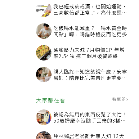
我已經戒菸戒酒，也開始運動，
三高數值都正常了，為什麼還不
能停藥？
吃飯喝水能減重？「喝水黃金時
間點」曝，喝錯時機反而吃更多
通膨壓力未減 7月物價CPI年增
率2.54% 連三個月破警戒線
親人臨終不知道該說什麼？安寧
醫師：陪伴比完美告別更重要，
4句話值得及早說出口
看更多
大家都在看
被認為無用的東西反幫了大忙！
50歲婦慶幸沒隨手丟棄的3樣物
品
坪林獨居老翁離世無人知 13犬