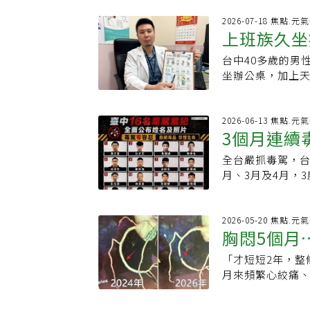
所臉書公告指出
所有關心與信任
師，因故辭世，
2026-07-18 焦點.元
門診突然被取消
上班族久坐
估，並尊重醫師
切的歉意，並在
專心處理治喪事
於7月中就內容達
台中40多歲的男
立難安還大
綜合醫院皮膚科
但院方又修改要
坐辦公桌，加上
肯定；他昨天離
程。對此次因突
嚴重惡化為臨床
看診，不捨這位
醫者初衷，持續
難安，最終只能
師。
近日因該院李醫
診在李綜合醫院
2026-06-13 焦點.元
3個月連續
次事件造成病友
當長的時間才勉強
外界所關心之聘
上班族，就醫時
全台嚴抓毒駕，台
高、屢屢再
續與李醫師進行
嚴重的血栓痔瘡
月、3月及4月，
討論，期間亦多
該患者屬於急性
月，同樣3度毒駕
方始終秉持最大
便都必須反覆用
之，依公共危險罪
上，即使已接近
切除手術，但因
奕3度毒駕，包括
2026-05-20 焦點.元
完成共識，讓醫
引發如此嚴重的
胸悶5個月
等紅燈被攔查，車
能取得一致，最
齡化」趨勢，近日
應，濃度均超標。
彼此最終的決定
次上廁所都要一
「才短短2年，整
招」救命
警攔檢，洪拒絕配
所造成的不便。
口竟有凸出來的
月來頻繁心絞痛
愷他命陽性反應，
人安排後續照護
久引起的「直腸
右冠狀動脈嚴重
他車內飄散K味，
影響。
「超過5分鐘」，
物！林男表示，