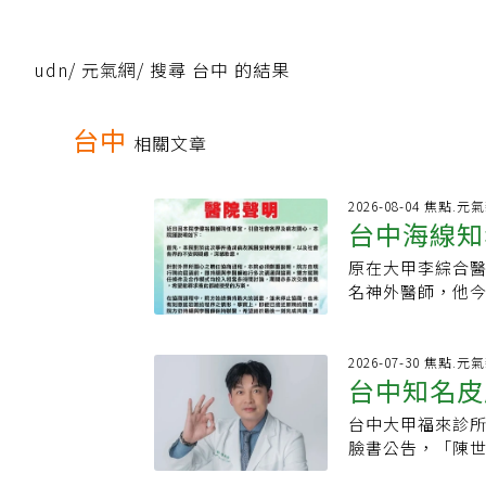
udn
/
元氣網
/
搜尋 台中 的結果
台中
相關文章
2026-08-04 焦點.元
台中海線知
原在大甲李綜合
都發出聲明
名神外醫師，他
於7月中就內容達
刻取消他所有門
任條件未能取得
2026-07-30 焦點.元
台中知名皮
也尊重彼此最終
李偉裕離開醫院
台中大甲福來診所
患者震驚「
爸爸突然失業了」
臉書公告，「陳
做到白頭，海線
倫昨天在診所突
因為他不想做，