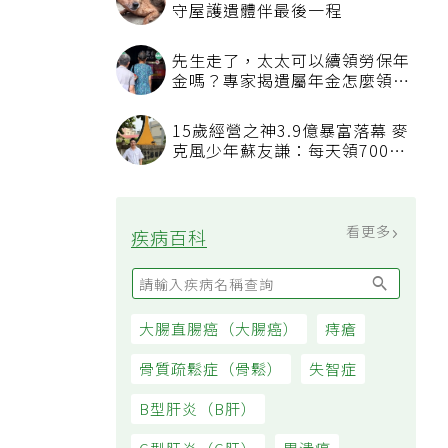
守屋護遺體伴最後一程
先生走了，太太可以續領勞保年
金嗎？專家揭遺屬年金怎麼領，
看順位還要看資格
15歲經營之神3.9億暴富落幕 麥
克風少年蘇友謙：每天領700元
過日子
看更多
疾病百科
大腸直腸癌（大腸癌）
痔瘡
骨質疏鬆症（骨鬆）
失智症
B型肝炎（B肝）