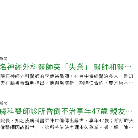
氣新聞
名神經外科醫師突「失業」 醫師和醫院
醫院任神經外科醫師的李偉裕醫師，在台中海線醫治多人，是知
今天在臉書發聲明指出，他與醫院新一期聘任合約，雙方原本已
成共識，唯院方遲未完成簽署程序，後來無法達成共識，院方立
診及所有手術排程。醫院聲明說，經多次協商，雙方仍對部分聘
一致，最終未能完成續聘程序，對於這樣的結果，院方感遺憾，
氣新聞
膚科醫師診所昏倒不治享年47歲 親友、
的決定。許多李偉裕醫師的患者和家屬對此結果感到意外，認為
是大家的損失；他的兒子也是神經外科醫師，他在臉書發文「我
院長、知名皮膚科醫師陳世倫傳出辭世，享年47歲；診所昨天
失去一名好醫師」
，他父親是神經外科醫師，在同一家醫院工作了30年，從年輕
世倫醫師因故辭世」，診所將依法辦理永久歇業。據了解，陳世
很多人認識他，可是今天他突然失業了。不是因為他退休，不是
然昏倒，急救不治，消息傳出後，親友和患者震驚不捨。福來診
而是因為合約談好了，院方遲遲不來簽約。李偉裕的聲明稿寫給