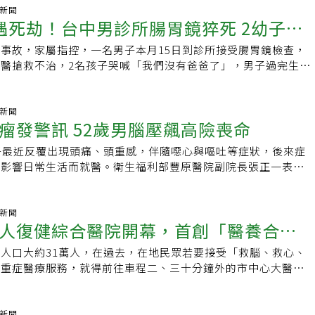
知吸毒將導致精神恍惚，影響注意力及操駕能力，竟心存僥倖，
廁所切記不可攜帶3C產品。曾禹康呼籲，排便出血、肛門異物
示右冠狀動脈十分通暢，沒想到五個月前，他走快一點、爬兩層
氣新聞
，依公共危險罪各判4月徒刑，得易科罰金。許育銘2025年5月
遇死劫！台中男診所腸胃鏡猝死 2幼子淚
痛等疑似痔瘡症狀，應盡速尋求專業醫師協助；因為「大腸癌」
胸口就有明顯緊縮感，彷彿被繩子勒住，伴隨冒冷汗與左肩痠
子區中山路2段、環中東路1段，因違規單手騎車被警方攔查，皮
出現血便、肛門腫塊等極其相似的病徵，一般民眾很容易混淆；
到驚醒。林男指出，症狀一發作，他嘗試全身用力伸展、來回踱
驗尿呈海洛因陽性反應；許8月26日騎車經中區台灣大道、中華
事故，家屬指控，一名男子本月15日到診所接受腸胃鏡檢查，
有爸爸了
將腸癌當痔瘡治療，恐會錯失黃金治療期。
上保持不動，狀況就緩和，他誤以為是工作太累，睡一覺就好，
查扣持有毒品粉末，驗尿呈安非他命陽性反應。許男9月11日再
醫搶救不治，2名孩子哭喊「我們沒有爸爸了」，男子過完生日
道逆流發作，盡量少吃一點降低發作頻率，所幸妻子建議他趁上
駕車精神恍惚被攔查，警方發現車內有1顆用完的托咪酯煙彈，
診所竟連半句道歉慰問都沒有。對此，該診所聲明表示，深感關
健康檢查，才揪出背後真正病因。亞洲大學附屬醫院心臟內科主
酯、甲基安非他命陽性反應。檢方訊時，許男全部否認，辯稱忘
關單位釐清事實。家屬透過Threads指控，死者在事發前兩天
心臟血管斷層掃描攝影影像報告顯示，林男右冠狀動脈極度嚴重
根據尿液檢驗均呈現高濃度毒品反應，可見他是短時間內施用即
當天前往這家診所接受腸胃鏡檢查，未料過沒多久生命體徵不斷
氣新聞
法順利通過，左前降支動脈70%阻塞，「等於三條高速公路
瘤發警訊 52歲男腦壓飆高險喪命
審酌，許男接連多次遭警方查獲毒駕仍不知警惕，短時間一再反
生命跡象，緊急送醫搶救一夜，在隔日凌晨離開人世。家屬表
坍方無法通行」，隨時可能發生急性心肌梗塞、甚至猝死風險。
共危險罪各判他3月、4月及5月，3罪應執行8月，得易科罰金。
名孩子的電話告知「我們沒有爸爸了」，盡管她開導「妳們還有
、左前降支動脈分別置放3根塗藥心臟支架，成功撐開血管後，
子最近反覆出現頭痛、頭重感，伴隨噁心與嘔吐等症狀，後來症
說NO！毒品危害防制諮詢專線0800-770-885
還有姑丈啊」，孩子們回應「但都不是我的爸爸...」，讓她難
石頭瞬間消失」，呼吸終於恢復順暢。王宇澄指出，心臟冠狀動
至影響日常生活而就醫。衛生福利部豐原醫院副院長張正一表
前還在聊天打屁的人，再看到祂已經是冰冷的大體」。家屬不滿
塞頗為罕見，可能與粥狀斑塊破裂與血栓形成有關；此外，心理
內壓力明顯升高，影像顯示為顱內良性腫瘤，且已造成腦組織腫
到她發文期間，連半句致歉及慰問都沒有，臉書也只會一再隱藏
甚至過度勞累也可能導致血壓升高、心跳加快，增加斑塊破裂風
顯示腦部已受到嚴重壓迫，若延誤治療，恐導致意識改變甚至危
透露，目前檢方已會同法醫完成解剖勘驗，後續將由司法介入調
，由於阻塞初期往往沒有明顯劇烈疼痛，多數以胸悶、喘不過
院副院長張正一指出，該腫瘤位於顱底、接近視神經前交位置，
氣新聞
控的診所在臉書發布聲明表示，針對「近日網路流傳之事件」深
人復健綜合醫院開幕，首創「醫養合
症狀表現，特別是有抽菸習慣、三高病史、家族心血管病史的民
腦動脈，血管分布宛如蜘蛛網，部分血管可能穿入腫瘤內部，手
事發後皆依醫療處置流程應對處理，對於家屬心情亦高度重視，
群。他提醒，若出現持續性的胸部不適，切勿當成腸胃不適或過
精準判斷血管與腫瘤的關係哪些血管僅貼附於腫瘤表面可安全剝
單位釐清事實。基於當事人隱私及避免影響司法調查，相關細節
人口大約31萬人，在過去，在地民眾若要接受「救腦、救心、
院區創新模式
就醫評估，同時務必戒菸、控制三高、健康飲食以及規則運動，
腫瘤內部需謹慎處理，若誤傷供應正常腦部的血管，可能導致腦
急重症醫療服務，就得前往車程二、三十分鐘外的市中心大醫
則需嚴格服用抗血小板藥物以防支架阻塞，千萬不能自行停藥，
，但若未事先降低腫瘤血流，術中又可能面臨大量出血風險。放
日，隨著臺中市立老人復健綜合醫院的開幕，搭配該院結合「醫養
性阻塞。
表示，透過術前腦血管攝影與三維影像重建，可清楚呈現腫瘤供
區的創新模式，讓在地民眾終於享有優質醫學中心等級的智慧醫
血管之立體分布，進一步辨識腫瘤的主要血源，醫療團隊據此進
立老人復健綜合醫院院長張坤正表示，期待這些創新模式成為
氣新聞