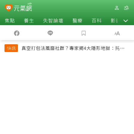
焦點
養生
失智論壇
醫療
百科
影音
真空打包法風靡社群？專家揭4大隱形地獄：托運恐
快訊
超重