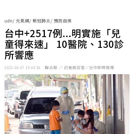
udn
/
元氣網
/
新冠肺炎
/
預防自保
台中+2517例...明實施「兒
童得來速」 10醫院、130診
所響應
聯合報 ／ 記者趙容萱／台中即時報導
2022-05-07 15:43:38