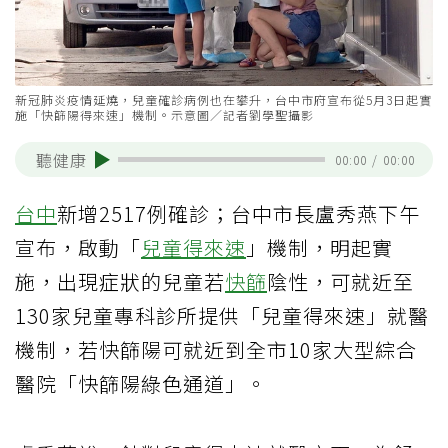
新冠肺炎疫情延燒，兒童確診病例也在攀升，台中市府宣布從5月3日起實
施「快篩陽得來速」機制。示意圖／記者劉學聖攝影
聽健康
00:00
/
00:00
台中
新增2517例確診；台中市長盧秀燕下午
宣布，啟動「
兒童得來速
」機制，明起實
施，出現症狀的兒童若
快篩
陰性，可就近至
130家兒童專科診所提供「兒童得來速」就醫
機制，若快篩陽可就近到全市10家大型綜合
醫院「快篩陽綠色通道」。