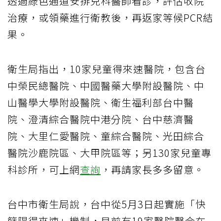
透過綠色通道安排兒科醫師看診，評估收院
治療，或領藥進行衛教後，再返家等候PCR結
果。
衛生局指出，10家兒童得來速醫院，包含台
中榮民總醫院、中國醫藥大學附設醫院、中
山醫學大學附設醫院、衛生福利部台中醫
院、澄清綜合醫院中港分院、台中慈濟醫
院、大里仁愛醫院、童綜合醫院、光田綜合
醫院沙鹿院區、大甲院區等；另130家兒童專
科診所，可上網
查詢
，再請家長多多留意。
台中市衛生局說，台中從5月3日起實施「快
篩陽得來速」機制，目前有19家醫院醫合在