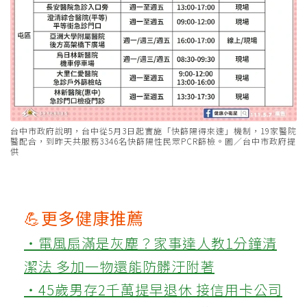
台中市政府說明，台中從5月3日起實施「快篩陽得來速」機制，19家醫院
醫配合，到昨天共服務3346名快篩陽性民眾PCR篩檢。圖／台中市政府提
供
💪更多健康推薦
‧電風扇滿是灰塵？家事達人教1分鐘清
潔法 多加一物還能防髒汙附著
‧45歲男存2千萬提早退休 接信用卡公司