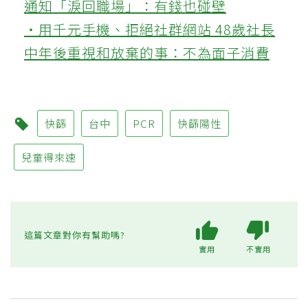
通知「淚回職場」：有錢也碰壁
‧用千元手機、拒絕社群網站 48歲社長
中年後重視和放棄的事：不為面子消費
快篩
台中
PCR
快篩陽性
兒童得來速
這篇文章對你有幫助嗎?
實用
不實用