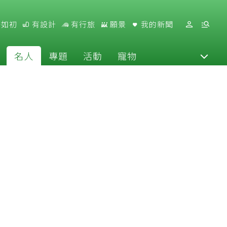
好如初
有設計
有行旅
願景
我的新聞
名人
專題
活動
寵物