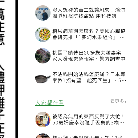
沒人想碰的苦工就讓AI來！鴻海
團隊駐醫院找痛點 用科技讓醫
療更有溫度
糖尿病前期怎麼救？美國心臟協
會研究推「1夢幻水果組合」 酪
梨加它改善血管功能
桃園平鎮傳出80多歲夫弒妻案
家人發現緊急報案、警方調查中
不沾鍋開始沾鍋怎麼辦？日本專
家教1招有望「起死回生」，5情
況該換新
看更多
大家都在看
被認為無用的東西反幫了大忙！
50歲婦慶幸沒隨手丟棄的3樣物
品