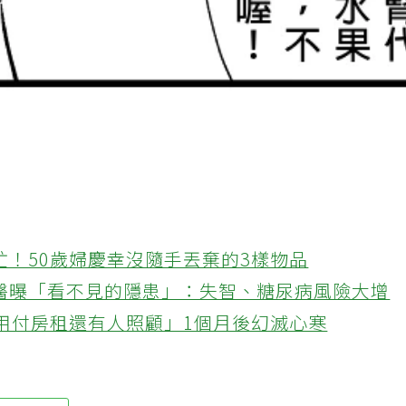
忙！50歲婦慶幸沒隨手丟棄的3樣物品
醫曝「看不見的隱患」：失智、糖尿病風險大增
不用付房租還有人照顧」1個月後幻滅心寒