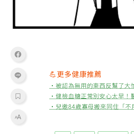
💪更多健康推薦
‧被認為無用的東西反幫了大
‧健檢血糖正常別安心太早！
‧兒邀84歲寡母搬來同住「