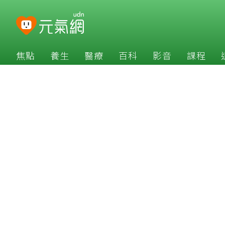
焦點
養生
醫療
百科
影音
課程