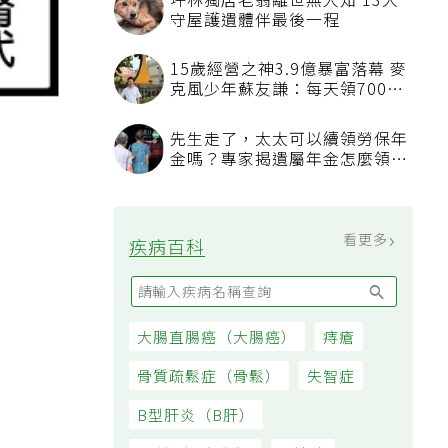
坪林獨居老翁離世無人知 13犬
守屋護遺體伴最後一程
15歲經營之神3.9億暴富落幕 麥
克風少年蘇友謙：每天領700元
過日子
先生走了，太太可以續領勞保年
金嗎？專家揭遺屬年金怎麼領，
看順位還要看資格
看更多
疾病百科
大腸直腸癌（大腸癌）
痔瘡
骨質疏鬆症（骨鬆）
失智症
B型肝炎（B肝）