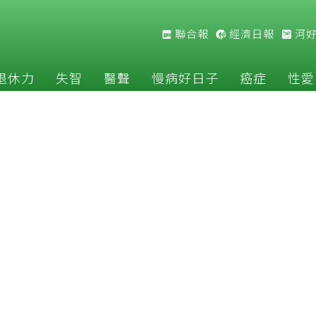
聯合報
經濟日報
河
退休力
失智
醫聲
慢病好日子
癌症
性愛