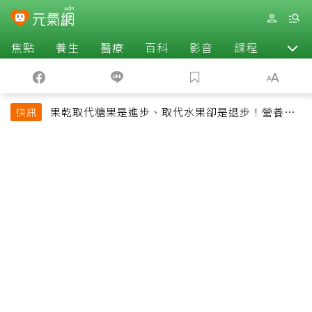
焦點
養生
醫療
百科
影音
課程
退休
果乾取代糖果是進步、取代水果卻是退步！營養師
快訊
揭果乾堅果常見健康陷阱