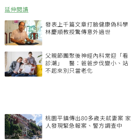
延伸閱讀
發表上千篇文章打臉健康偽科學
林慶順教授驚傳意外過世
父親節團聚後神經內科常迎「看
診潮」 醫：爸爸步伐變小、站
不起來別只當老化
桃園平鎮傳出80多歲夫弒妻案 家
人發現緊急報案、警方調查中