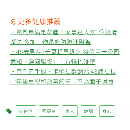
💪更多健康推薦
‧電風扇滿是灰塵？家事達人教1分鐘清
潔法 多加一物還能防髒汙附著
‧45歲男存2千萬提早退休 接信用卡公司
通知「淚回職場」：有錢也碰壁
‧用千元手機、拒絕社群網站 48歲社長
中年後重視和放棄的事：不為面子消費
失智症
照顧者
家人
健腦
身心