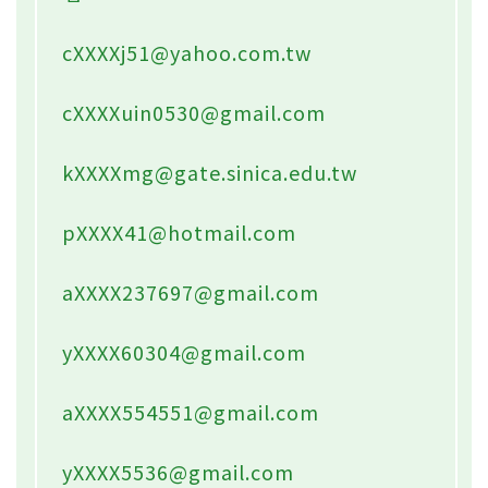
cXXXXj51@yahoo.com.tw
cXXXXuin0530@gmail.com
kXXXXmg@gate.sinica.edu.tw
pXXXX41@hotmail.com
aXXXX237697@gmail.com
yXXXX60304@gmail.com
aXXXX554551@gmail.com
yXXXX5536@gmail.com