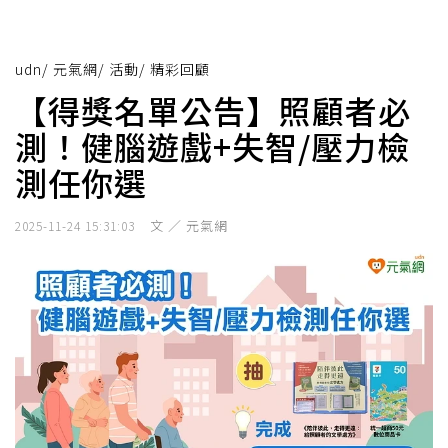
udn
/
元氣網
/
活動
/
精彩回顧
【得獎名單公告】照顧者必
測！健腦遊戲+失智/壓力檢
測任你選
文 ／ 元氣網
2025-11-24 15:31:03