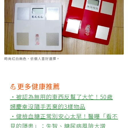
時尚紅白兩色，依個人喜好選擇。
💪更多健康推薦
‧被認為無用的東西反幫了大忙！50歲
婦慶幸沒隨手丟棄的3樣物品
‧健檢血糖正常別安心太早！醫曝「看不
見的隱患」：失智、糖尿病風險大增