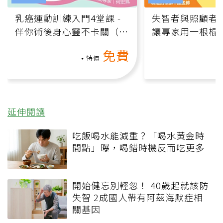
乳癌運動訓練入門4堂課 -
失智者與照顧者
伴你術後身心靈不卡關（線
讓專家用一根棍
上影音課）
何逆轉退化大腦
免費
課）
特價
延伸閱讀
吃飯喝水能減重？「喝水黃金時
間點」曝，喝錯時機反而吃更多
開始健忘別輕忽！ 40歲起就該防
失智 2成國人帶有阿茲海默症相
關基因