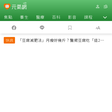
焦點
養生
醫療
百科
影音
課程
退休
「豆腐減肥法」月瘦好幾斤？醫揭豆腐吃「這2種最
快訊
好」，消脹氣有妙招