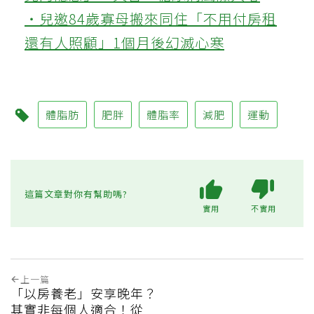
‧兒邀84歲寡母搬來同住「不用付房租
還有人照顧」1個月後幻滅心寒
體脂肪
肥胖
體脂率
減肥
運動
這篇文章對你有幫助嗎?
實用
不實用
上一篇
「以房養老」安享晚年？
其實非每個人適合！從