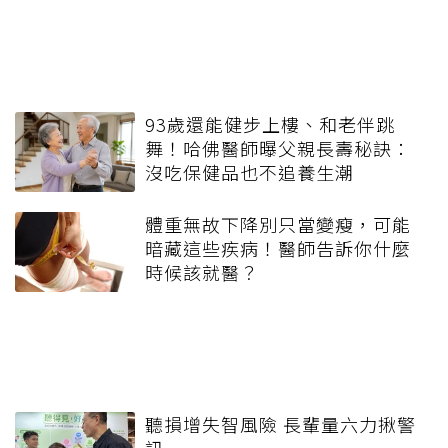
93歲還能健步上樓、和老伴跳
舞！哈佛醫師曝父親長壽秘訣：
沒吃保健品也不追養生潮
體重無故下降別只當變瘦，可能
暗藏這些疾病！醫師告訴你什麼
時候該就醫？
聽損增失智風險 長輩量六力揪警