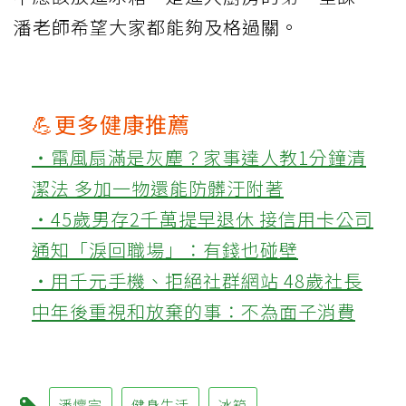
潘老師希望大家都能夠及格過關。
💪更多健康推薦
‧電風扇滿是灰塵？家事達人教1分鐘清
潔法 多加一物還能防髒汙附著
‧45歲男存2千萬提早退休 接信用卡公司
通知「淚回職場」：有錢也碰壁
‧用千元手機、拒絕社群網站 48歲社長
中年後重視和放棄的事：不為面子消費
潘懷宗
健身生活
冰箱