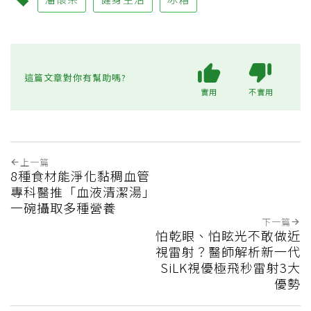
這篇文章對你有幫助嗎?
實用
不實用
上一篇
8種食材能淨化黏稠血管
專科醫推「血液清潔湯」
一碗攝取多種營養
下一篇
怕乾眼、怕眩光不敢做近
視雷射？醫師解析新一代
SiLK視優極飛秒雷射3大
優勢