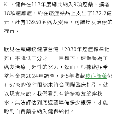
料，健保在113年度總共納入9項癌藥、擴增
18項適應症，約在癌症藥品上支出了132.2億
元，計有13950名癌友受惠，可謂癌友治療的
福音。
欣見在賴總統健康台灣「2030年癌症標準化
死亡率降低三分之一」目標下，健保署為了
癌友治療可近性的努力，然而，根據癌症希
望基金會2024年調查，近5年收載
癌症新藥
仍
有67%的條件限縮未符合國際臨床指引。就
以現實來說，我們看到有許多癌友望穿秋
水，無法評估到底還要準備多少銀彈，才能
盼到自費藥品納入健保給付。