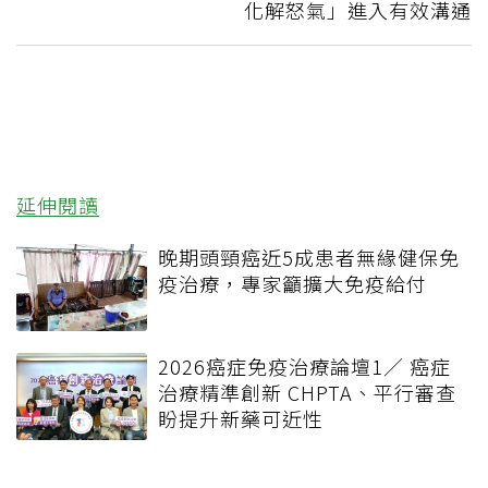
化解怒氣」進入有效溝通
延伸閱讀
晚期頭頸癌近5成患者無緣健保免
疫治療，專家籲擴大免疫給付
2026癌症免疫治療論壇1／ 癌症
治療精準創新 CHPTA、平行審查
盼提升新藥可近性