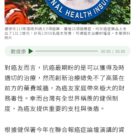
健保在113年度總共納入9項癌藥、擴增18項適應症，約在癌症藥品上支
出了132.2億元，計有13950名癌友受惠，可謂癌友治療的福音。本報資料
照片
聽健康
00:00
/
00:00
對癌友而言，抗癌最期盼的是可以獲得及時
適切的治療，然而創新治療總免不了高築在
前方的藥費城牆，為癌友家庭帶來極大的財
務毒性。幸而台灣有全世界稱羨的健保制
度，為癌友提供重要的支柱與後盾。
根據健保署今年在聯合報癌症論壇演講的資