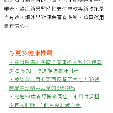
審查、癌症新藥暫時性支付專款等新政策是
否有效，讓外界對健保審查機制、預算運用
更有信心。
💪更多健康推薦
‧電風扇滿是灰塵？家事達人教1分鐘清
潔法 多加一物還能防髒汙附著
‧被認為無用的東西反幫了大忙！50歲
婦慶幸沒隨手丟棄的3樣物品
‧兒邀84歲寡母搬來同住「不用付房租
還有人照顧」1個月後幻滅心寒