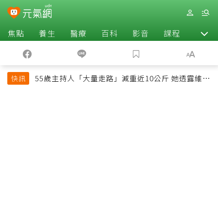
焦點
養生
醫療
百科
影音
課程
退休
55歲主持人「大量走路」減重近10公斤 她透露維持
快訊
十多年習慣心法