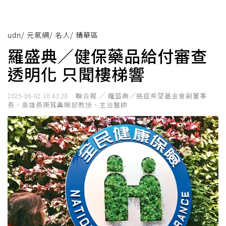
udn
/
元氣網
/
名人
/
精華區
羅盛典／健保藥品給付審查
透明化 只聞樓梯響
聯合報 ／ 羅盛典／癌症希望基金會副董事
2025-06-02 10:43:28
長、高雄長庚耳鼻喉部教授、主治醫師