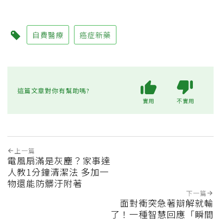
自費醫療
癌症新藥
這篇文章對你有幫助嗎?
實用
不實用
上一篇
電風扇滿是灰塵？家事達
人教1分鐘清潔法 多加一
物還能防髒汙附著
下一篇
面對衝突急著辯解就輸
了！一種智慧回應「瞬間