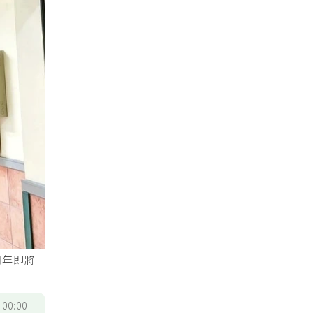
明年即將
/
00:00