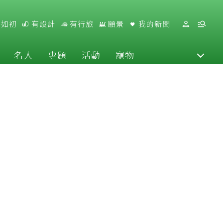
好如初
有設計
有行旅
願景
我的新聞
名人
專題
活動
寵物