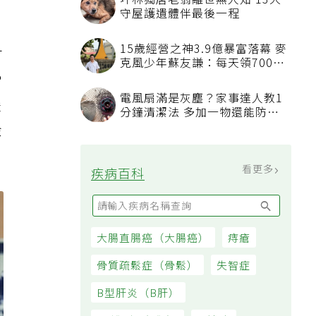
可
常
緩
金