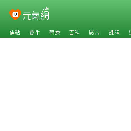
焦點
養生
醫療
百科
影音
課程