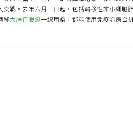
，經濟負擔重，常掙扎是否繼續用藥，後來透過
人交戰。去年六月一日起，包括轉移性非小細胞
轉移
大腸直腸癌
一線用藥，都能使用免疫治療合