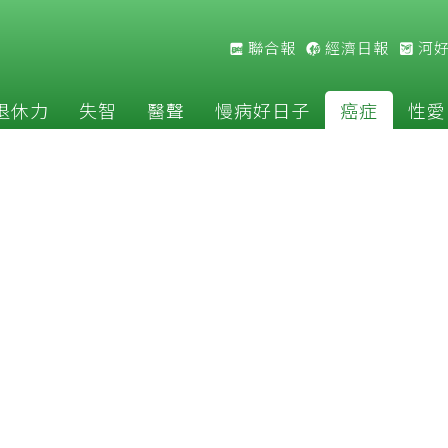
聯合報
經濟日報
河
退休力
失智
醫聲
慢病好日子
癌症
性愛