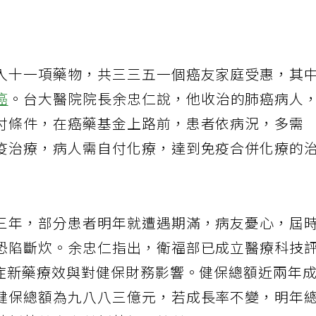
入十一項藥物，共三三五一個癌友家庭受惠，其
癌
。台大醫院院長余忠仁說，他收治的肺癌病人
付條件，在癌藥基金上路前，患者依病況，多需
疫治療，病人需自付化療，達到免疫合併化療的
三年，部分患者明年就遭遇期滿，病友憂心，屆
恐陷斷炊。余忠仁指出，衛福部已成立醫療科技
癌症新藥療效與對健保財務影響。健保總額近兩年
健保總額為九八八三億元，若成長率不變，明年