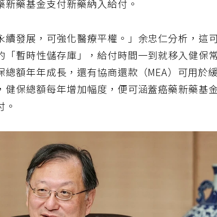
藥新藥基金支付新藥納入給付。
永續發展，可強化醫療平權。」余忠仁分析，這
的「暫時性儲存庫」，給付時間一到就移入健保
保總額年年成長，還有協商還款（MEA）可用於
，健保總額每年增加幅度，便可涵蓋癌藥新藥基
付。