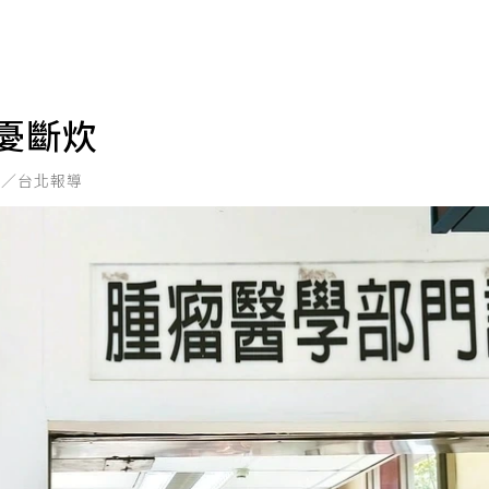
憂斷炊
恩／台北報導