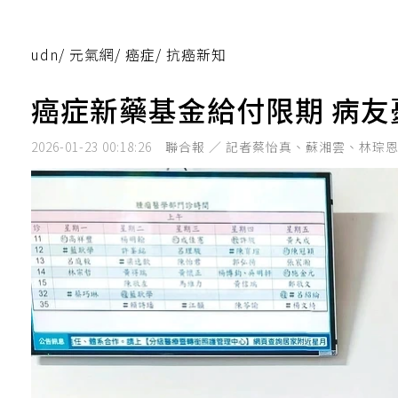
udn
/
元氣網
/
癌症
/
抗癌新知
癌症新藥基金給付限期 病友
2026-01-23 00:18:26
聯合報 ／ 記者蔡怡真、蘇湘雲、林琮