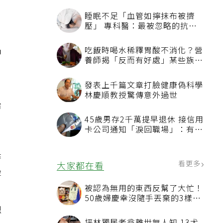
中
，
治
時
評
成
總