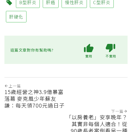
B型肝炎
肝癌
慢性肝炎
C型肝炎
肝硬化
這篇文章對你有幫助嗎?
實用
不實用
上一篇
15歲經營之神3.9億暴富
落幕 麥克風少年蘇友
謙：每天領700元過日子
下一篇
「以房養老」安享晚年？
其實非每個人適合！從
90歲長者案例看另一種