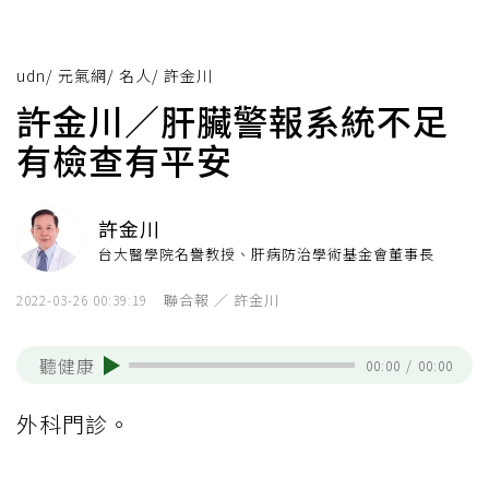
udn
/
元氣網
/
名人
/
許金川
許金川／肝臟警報系統不足
有檢查有平安
許金川
台大醫學院名譽教授、肝病防治學術基金會董事長
聯合報 ／ 許金川
2022-03-26 00:39:19
聽健康
00:00
/
00:00
外科門診。