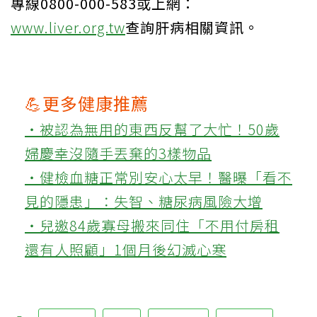
專線0800-000-583或上網：
www.liver.org.tw
查詢肝病相關資訊。
💪更多健康推薦
‧被認為無用的東西反幫了大忙！50歲
婦慶幸沒隨手丟棄的3樣物品
‧健檢血糖正常別安心太早！醫曝「看不
見的隱患」：失智、糖尿病風險大增
‧兒邀84歲寡母搬來同住「不用付房租
還有人照顧」1個月後幻滅心寒