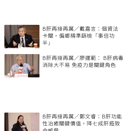
B肝再接再厲／戴嘉言：個資法
卡關，偏鄉精準篩檢「事倍功
半」
B肝再接再厲／廖運範： B肝病毒
消除大不易 免疫力是關鍵角色
B肝再接再厲／鄭文睿：B肝功能
性治癒關鍵價值，降七成肝癌致
命威脅