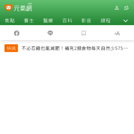
焦點
養生
醫療
百科
影音
課程
退休
不必忍餓也能減肥！補充2類食物每天自然少575大
快訊
卡「還能吃飽飽的」