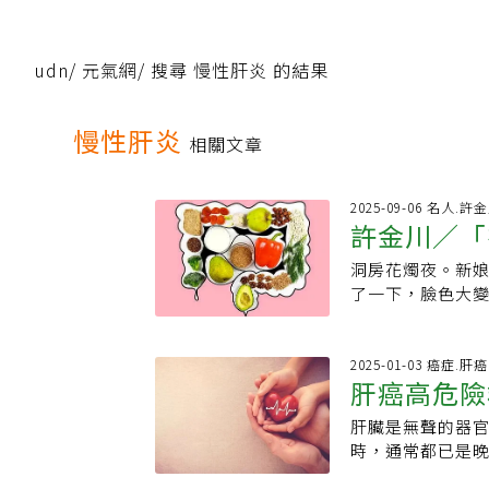
udn
/
元氣網
/
搜尋 慢性肝炎 的結果
慢性肝炎
相關文章
2025-09-06 名人.許
許金川／「
洞房花燭夜。新
行業？
了一下，臉色大
子長期在超音波
「衣服掀上去，
有人上床，隨口
2025-01-03 癌症.肝癌
肝癌高危險
多或少都會帶來
少粒子，因此肺
肝臟是無聲的器
過氣，呼吸衰竭
時，通常都已是
婆罵他也聽不到。
炎所致，包括B、
肝。在以前沒有B