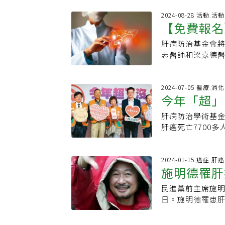
可惜。臨床發現，
些人則變成慢性肝炎
患者應每6個月進
2024-08-28 活動.活動
間，不少醫護人
【免費報名
更應每3個月檢查
謂「出師未捷身
造影檢查。目前
做越大、越重，
肝病防治基金會
算一顆肝癌腫瘤從
生活。此外，長
志醫師和梁嘉德
會那麼倒楣，忽
等現代文明病。
係、肝癌治療與
表面包膜才有神
此引起椎間盤突
講座地點：好心肝講
名北部大學教授
定的耐受度，在
請撥打0800000583
2024-07-05 醫療.消
授自知是B肝帶原
今年「超」
永遠健康快樂！●
確診時已到了晚
2025年9月14日(
為了健康檢查而
肝病防治學術基
內科醫師方冠傑
肝癌死亡7700多
重上升或下降、
步推動「今年超了
癌治療愈早愈好。
B、C肝炎，每年
電燒、微波治療
次腹部超音波檢查
2024-01-15 癌症.肝癌
施明德罹肝
炎」以及近年全
型肝炎患者有40
就是「戒酒」，
過B肝，也可能有
民進黨前主席施明
多已晚期！
入心理治療能更
查工具。肝病病
日。施明德罹患肝
關，可從飲食控
抽血檢查，未料檢
瘤，並確診是惡性
（AST、ALT
「肝癌號稱沉默的