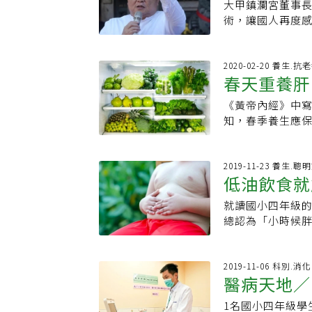
旦停藥之後，不少
大甲鎮瀾宮董事長
靜脈，癌細胞可
過長期慢性發炎
迷而死亡。這是目
術，讓國人再度
狀、年齡與我相似
顯。然而現代醫
外，通常給付三
易被忽略，死亡
發 目前已穩定開
中、晚期病程，
肝指數高起來，或
大要點。台南市
穩定，自此按時服
醫師收治該病患
步槍一樣，扳機
灣國病」之稱，
2020-02-20 養生.抗
生不吃、酒不碰，
的紫根牡蠣湯、
春天重養肝
至要換肝才能活
癌」雄據了癌病
從一年上百場演
英、珍珠、綿茵陳
以輕心，不能太高
「最容易被防範
課還是很多，只有
經過持續治療，整
《黃帝內經》中
病毒，才能避免
症狀，等到因為
沒做運動。偶爾
公分，持續治療第8
知，春季養生應
會刊、並發行B型
上腹痛等時，肝癌
及良好的生活習
瘤已消失，肝、
醫注重五行，而
迎來電索閱。若您有
是它並不像其他
發性肝細胞癌好發
毒性、酒精性、
臟中的「肝」又對
網：www.liver
險群」！例如在台
肝病及脂肪肝病
能在肝硬化的初
中醫師公會名譽
2019-11-23 養生.聰
而經由「超音波」
含根除性手術、射
低油飲食就
原。通常藉由肝
經期的時候，都
肝癌大多數是可
式，依據肝癌期
表示肝臟正在發炎
時，就無法提供
主動防禦系統」
就讀國小四年級
黃俊凱小檔案年齡
化主要是將中醫
澀、眼花，女性
統」是他發明的
總認為「小時候
事●台灣感染管
化、酵素化過程
補血也是養生的一
截，其關鍵要點有
於王小弟養成「
染科主任●義大
臟內壞死細胞修
論，青色能夠促
肝炎病毒帶原者、
吃速食，但也因
感染科主任專長
結果。從中醫的觀
疲勞，還有明目、
有三分之二受肝
發現其肝指數(G
2019-11-06 科別.消
獲得充分休息，
覺是「酸」味，
醫病天地／
國小6年級、大一
父母才驚覺大事不
飲酒、服用來路
檬、番石榴、白
上身。二、 積極
表示，脂肪肝是
菜和水果，避開加
菜、海帶等，能夠
1名國小四年級學
型肝炎治療非常有