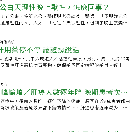
你的肝臟肝癌如何預防？不吸菸、不酗酒。養成良好的運動習
吸引力，一有時間就去研究，常常忘記下班更忘記時間。後來台
公白天理性晚上獸性，怎麼回事？
不常見，主因是國內B肝、C肝患者多，因此多是亞急性的猛爆
主持人、陽明交通大學醫學院臨床醫學研究所教授李美璇表示，
避免過度疲勞。注射B型肝炎疫苗。注重飲食衛生。減少食用含
儀器，他開始利用超音波揪出早期肝癌，並採取酒精注射法，讓
B肝造成的猛爆性肝炎為大宗。「俗話說病從口入，如服用含有
現，各國的高慢性肝炎病毒盛行率與死亡率，與該地民眾的肝臟
不吃發霉食物。肝癌高危險群（肝硬化、慢性肝炎患者、或B、
死。愈接觸肝病患者，愈發覺國人對這個國病的認識並不多，許
婆帶老公來，投訴老公。醫師與老公談後。醫師：「我與妳老公
的藥物，或中藥偏方，或有酒癮等，都可能引起猛爆性肝炎。」
呈現正相關。而國人在肝病認知上，以病毒傳染途徑分數最低，
應定期主動至醫院追蹤檢查。》疾病百科／肝癌責任編輯葉姿岑
是肝癌末期。幾乎天天都會有家屬跪在地上哀求許金川「救救我
他還滿理性的。」太太：「他是白天很理性，但到了晚上就變成
胃腸肝膽科主治醫師蘇建維也說，國內最常見的致病因素，仍是
慢性肝炎病毒傳染與病毒有關，四成民眾認為慢性病毒型肝炎為
位小學女老師，上課時吐血，才發現罹患肝癌，她先生哭著求許
就想要，我受不了！」醫師：「你們生幾個？」太太：「三
等肝炎病毒感染，其中確實以B型肝炎最為常見。蘇建維說，B肝
六成受訪者以為只要跟慢性肝炎患者一起吃飯，即有被感染的風
我太太」，但為時已晚，許金川愛莫能助。幾十年後回想起那許
那以前也是有獸性？」太太：「以前年輕談戀愛，有感情，有氣
為兩類：1.一是民眾帶有B肝卻常不自知，當身體疲累造成體內
，許多民眾對於慢性病毒型肝炎仍有錯誤認知，甚至汙名化，以
許金川依然心痛。肝病被當肝火旺，自服中草藥愈吃愈糟。台大
男女不同，在性方面男性主動，女性被動，好比是足球比賽，男
科.消化系統
性發作，此類患者年齡為20至50多歲。2.另一族群是肝炎患者
病毒感染者因害怕被旁人知道自身病史，不願回診追蹤；更有不
簡榮南：B肝用藥停不停 讓證據說話
病防治的醫院，從篩檢到衛教，一步步做。許金川說，當時國人
一直要把球踢進球門，女性守衛球門，不讓球入球門，因為一旦
獲得控制，但停藥後卻忘記追蹤，病情再次發作。胡瑞庭則在臨
慢性肝炎病毒篩檢，認為沒有篩檢就沒有疾病。高雄醫學大學附
火旺，被診斷後常常自行服用中藥，或認為草藥能強健肝臟。台
就要懷胎十個月，接下來生育、養育代價不可謂不大，這是造物
抗黴菌藥物引發猛爆性肝炎的案例，為一名女性服用抗黴菌藥物
中心主任黃志富表示，疾病照護鏈為「正確認知、醫療協助、診
萬人感染B肝，其中六成進入不活動性帶原，另有四成，大約70萬
棵橄欖樹，病患與家屬爭相撿葉子，說是吃了會恢復肝功能，病
踢入球門，通常要有感情的基礎，要有情調，有氣氛，這是造物
次治療沒有出現異常，隨後再次服藥，就出現猛爆性肝炎，還差
中最大的障礙在於「認知」，對於幾乎沒有症狀的肝炎患者來
起反覆性肝炎需抗病毒藥物，健保給予固定療程的給付。近十年
廣肝病認知的過程中，又發現患者對「感染」認知高度不足。從
是人性。了解人性，知彼知己，才能家和萬事興，兩性和平相
臨床上所使用的抗黴菌藥物，毒性愈來愈低，此類案例已不常
志富曾收治一名B肝帶原的檢調官員，位居要職，每年享有公費
性肝炎及肝硬化、肝癌的人數顯著下降，顯見目前健保給付可稱
化、肝癌，有所謂肝病三部曲，但從帶原到可能出現肝癌，至少
種種原因，男性忽略了相關的要件，只剩下獸性，這時就會產生
不明的草藥也一定要多注意，尤其是已有肝炎、肝硬化患者，務
工作忙碌，很少接受健康檢查，甚至不曾回診追蹤肝炎，直到一
因B肝健保給付條件是否應適度放寬，進行專家辯論。B肝屬免
機會及早阻斷。許金川向台大恩師、台灣肝病之父宋瑞樓教授提
發，通常是有原因的，俗語常說：「酒後助性」，引發獸性發
免引發猛爆性肝炎。至於一般人常說「工作過勞、壓力過大容易
送至急診，確診末期肝癌，腫瘤破裂，這也是他生平首次使用健
B肝是去氧核醣核酸（DNA）病毒，本身無致病性，之所以引起
症防治
會，走出診間，運用各界力量加強宣導，或能夠及早發現帶原
穿著太暴露又走暗路，也會激起男性的獸性。有些情形是藥物引
」，蘇建維說，這些都是誘發因素，還是要患者帶有肝炎、未定
症高峰論壇／肝癌人數逐年降 晚期患者次世
個月，遺憾而往生。「治療B肝可預防肝硬化和肝癌。」黃志富
的免疫T細胞反覆性攻擊帶有B肝病毒的肝細胞，引起肝細胞凋
治療。籌設基金會到處募款，「面紅耳赤」也要堅持。基金會需
腦神經的藥物也有這個副作用，或腦部長了瘤，或男性生殖性神
路不明藥物等情況，才可能引起猛爆性肝炎。肝功能失調導致全
以上未接種B肝疫苗的感染者應積極治療，現行台灣B肝治療給付
，B肝患者不同於愛滋病或C肝患者，後兩者屬病毒疾病，治療
金川的家人回到他家鄉屏東東港向親朋好友募資一百多萬元，但
都會造成獸性壓過理性。近年來新冠疫情籠罩全球，它經由空氣
癌症中，罹患人數唯一逐年下降的癌症；原因在於8成患者都由
找治療機會
重肝昏迷蘇建維說，肝臟功能分為合成營養、代謝及排毒，如吃
藥物，對大部分正在治療的患者而言，常被迫中斷治療，造成很
存在，就必須藥物治療。反之，B肝屬免疫疾病，當患者發生肝
會至少要一千萬元的門檻。恰巧當時有新聞報導敘述中央研究院
要防範它，眾人皆知就是戴口罩及打疫苗，或中了以後服用抗病
在篩檢政策及治療效果都不錯的情形下，肝癌患者逐年減少。台
養經腸胃道吸收，再由肝臟轉化成對身體有用的物質，而肝臟也
十年，政府全面開打B肝疫苗、健保給付口服抗病毒藥物、免費
PT）上升，臨床應觀察三個月，判斷宿主有無機會產生自發性免疫
基金會，更巧合的是兩位贊助者：永豐餘集團創辦人何壽川、東
類似感冒症狀，少數有死亡案例。比起新冠病毒而言，B肝病毒
分院癌症防治中心主任林宗哲指出，晚期患者仍可能面臨抗藥性
體不需要的毒素排出體外，一旦肝臟幹細胞大量壞死後，肝臟即
肝炎感染人口明顯降低。但距離WHO的2030年消滅肝炎目標，
然發炎，卻不需急著治療。長期服藥 應告知利與弊目前B肝口
陳由豪，都是許金川在台大醫院景福門診看診的唯二患者。是不
一籌，因為它是經由血液傳染的，因此只要身體皮膚黏膜沒有傷
次世代基因定序（NGS），找到合適的治療機會。大腸癌、肺
性肝炎常見症狀有下肢水腫、腹水、黃疸、皮膚出血、肝昏迷
哩路，應持續強化疾病認知、擴大篩檢、及早治療。黃志富認
僅抑制病毒繁殖，無法有效清除存在肝細胞核內的病毒基因
募資呢？許金川陷入天人交戰。因為許金川和兩位病患雖然相處
，沒接觸到含有B肝病毒的血液，就不會感染。但在致病力上，
這四大癌症，每年都至少各自奪走一萬多人性命。林宗哲指出，
力變差，增加感染機會，進而引發敗血症。蘇建維說，如肝功能
根，才能避免肝炎患者遭汙名化，願意出面篩檢及治療。
，可以斬草，卻無法除根。反觀宿主的免疫功能，是目前清除