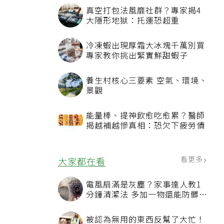
真空打包法風靡社群？專家揭4
大隱形地獄：托運恐超重
冷凍蝦出現厚霜大冰塊千萬別買
專家教你挑出緊實鮮甜蝦子
養生村核心三要素 空氣、環境、
景觀
能量棒、提神飲愈吃愈累？醫師
揭越補越慘真相：恐欠下疲勞債
看更多
大家都在看
電風扇滿是灰塵？家事達人教1
分鐘清潔法 多加一物還能防髒汙
附著
被認為無用的東西反幫了大忙！