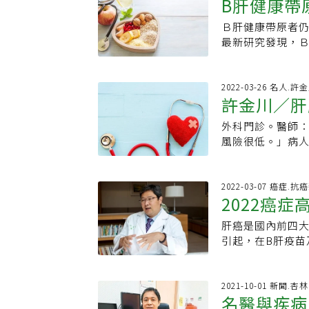
如朋友，但是過
B肝健康帶
B肝病毒就毒得多
這四大萬人癌症
失調時，體內膽
cccDNA的唯
很為難，想不出
大多數人病毒潛
因子會從B、C肝
功能失調無法製
主根除B肝病毒的
Ｂ肝健康帶原者
壽川、陳由豪兩
性發作變成猛爆
病的肝病在篩檢上
下肢水腫、腹水
（HBsAg）消
最新研究發現，
到兩位患者時，
癌，此時通常在感
B、C型肝炎帶原
血，甚至無法排
0.2%，10年
五十歲、男性、
萬元，幫助基金
肝臟只要有四分
直感染的比率從早
變，症狀為記憶
奪病人提早達到H
肝炎抽血與腹部
同。宋瑞樓告訴
不及了。因此，在
癌，每年肝病相關
展而出現意識型
毒藥物，目前規範
醫學研究部研究員
2022-03-26 名人.許
患者在病房跪下
做腹部超音波檢
人。林宗哲指出
病毒藥物，同時
許金川／肝
年，治療中需驗三
面抗原可躲避免
國各個鄉鎮村里
只是不是看身心
療，是預防肝癌最
評估，因延誤治療
停藥。停藥後，一
胞凋亡後，最終演
2017年獲得醫
金會定期出版好心
炎是可以治癒的疾
外科門診。醫師
爆性肝炎？胡瑞庭
6%HBsAg消失
總醫學研究部特
位。許金川說自
會刊已出版，歡
功能及胎兒蛋白檢
風險很低。」病
風險族群，目前政
HBsAg消失。
原的人，仍有發
「扣誒（許的台
0800-000-58
治療。林宗哲指出
歷！」原來病人聽
以多加利用。蘇
到HBsAg消失；
科主治醫師滕威
籃子裡，籃子上
對於晚期肝癌患者
炎，長期定期追
酒，平時則要規
得大家重視。研
應接受抗病毒藥
數，居所有住院
期，現在有標靶藥
一照，竟然發現了
2022-03-07 癌症.抗
說法，目前於醫
肝臟代償不全甚
於臨床，將適合
起來假裝完成，
2022癌
升至2年。另外，
動，也不吃偏方
免肝功能失調應
其機率均小於1%
保署在較符合成
患者，他因為這
因定序找出可以
呢？而且已經5公
查，針對有B、C
減少其發生。最
肝癌是國內前四大
效治療者N
記仇，恩師卻完
要找出基因突變
於此，感染之後有
指數是否有異常，
五年肝癌發生率分別
引起，在B肝疫苗
位著名的「金川
定序是一次可以
成為帶原者，肝
檢查一次，已有肝
的機率為8%與0
都減少百餘位。
葉金川。同為金
的生物標記可以
再發生肝癌。有
率為1%，無人肝
易且治療效果不佳
川，而他是走在
出蛛絲馬跡協助
常，超音波也正
其五年肝癌發生率
會。 大腸癌、肺
2021-10-01 新聞.
想婉拒，但想到
沒感覺，抽血沒
分別為3.7%與
名醫與疾病
命。台大癌醫中
年消滅肝病 ，推
出警訊，因為人