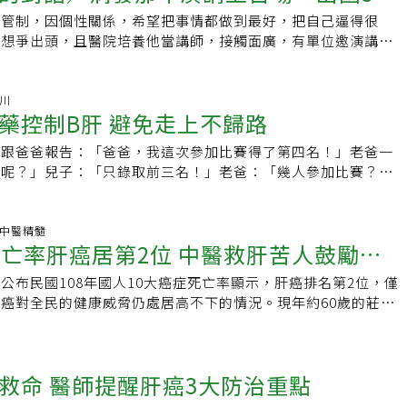
的藥物治療，確實大幅提升HBsAg消失機率，已引起歐洲肝臟
趨勢，預估在未來20年肝癌的致病因子會從BC肝等慢性肝炎，
了沒？免費肝炎肝癌腹部超音波篩檢」活動。許金川解釋，政府
傳到個人手機。地震不能防範，只能發警報提醒大家的注意，肝
染管制，因個性關係，希望把事情都做到最好，把自己逼得很
略疲倦 肝癌三期才發現
臟研究學會重視，並加入相關B肝治療指引。28萬人不知自己
性肝炎及代謝症候群。曾經是國病的肝癌在診斷上，若B型肝炎
消滅C肝，感染率歸零」不等於消滅了肝病。肝基會推動40歲以上
肚子痛、黃疸、體重減輕，但都不是好的警報系統，只能靠定期
都想爭出頭，且醫院培養他當講師，接觸面廣，有單位邀演講也
療，醫師的責任是治療要及時，可減少大部分的B肝代償不全，
期追踨，包括抽血驗胎兒蛋白及腹部超音波，林宗哲指出，但兩
超音波，B、C肝帶原者每半年一次，才能大幅減少肝癌對國人
查，才能發現肝臟內冒出的肝腫瘤。古諺有云：「知彼知己，百
演講半小時可能需要花上十小時查資料、做簡報，常整晚熬夜沒
達成B肝幾近痊癒的最大化。病患的責任是遵守醫囑，勿擅自停
，胎兒蛋白在小於2公分的肝癌患者身上數值不高，即使5公分
。從28年前成立肝基會至今，許金川沒有一天停下來。他希望
人體健康的防護上亦是如此，了解人體先天警報系統的不足，用
病那年最忙，演講高達上百場、出國5次。」體力變差了 容易
前約28萬人不知自己是B肝感染者，這是B肝防治最大鴻溝，必
有約兩成的比例指數不會上升。至於腹部超音波的敏感度高，是
標如期達成，十年後的今天讓他親眼看見肝炎病毒消失，自己這
如抽血及各種影像檢查，定期查勘一番，才能避免不幸。有檢查
的9月，第一次發現身體不適，當時利用開會前一天抽空到美國波
金川
，政府的責任是找出這些患者接受追蹤及治療，如此則三贏，可
蹤的重要項目。不過，仍有少數長在邊角或類似良性組織的局部
結果，台灣人不必再為肝病所苦。許金川小檔案年齡：74歲出
藥控制B肝 避免走上不歸路
會發現腫瘤的時候，要求醫師要看著你的臉。●肝病防治學術基
，以往我都能完整爬完，這次卻上氣不接下氣；同年11月底到
消滅B肝的神聖使命。
成誤判；若浸潤型的肝癌也不易發現。少數的診斷盲點、B肝帶
：台灣大學醫學院醫學系、臨床醫學研究所現職：台灣大學醫學
肝會刊、並發行B型C型肝炎暨肝癌治療小手冊，最新的好心肝
研習，與同行醫師到烏節路逛街，因不太舒服，到一家飲料店休
沒進行BC肝篩檢的患者，成了臨床上獨漏的肝癌患者。林宗哲
興跟爸爸報告：「爸爸，我這次參加比賽得了第四名！」老爸一
法人肝病防治學術基金會董事長財團法人全民健康基金會董事長
迎來電索閱。若您有肝病醫療問題請洽本會免費肝病諮詢專線
時間到卻被友人發現我滿頭大汗，其實就是體力變差了，容易覺
進步，肝癌的治療已有多種治療處方，但仍有特殊病人或極惡性
狀呢？」兒子：「只錄取前三名！」老爸：「幾人參加比賽？」
心肝基金會董事長經歷：肝病防治學術基金會執行長台大醫學院
3或上網：www.liver.org.tw查詢肝病相關資訊。
然發高燒 上腹隱隱痛幾天後在加護病房值夜班，突然發高燒整
時可進行醫病共決討論是否該進行NGS檢查，而NGS的檢查就
！」不知老爸是要高興或失望？凡事有好有壞，看什麼觀點，好
院內科部肝膽腸胃科主任台大醫院內科主治醫師美國國立衛生學
隱隱作痛，撐到凌晨12點跟護理師說，身體非常不舒服，沒事
一次檢驗幾百種基因，或許能找出蛛絲馬跡協助治療，不過，因
醫學上也是如此。例如，B型肝炎是20多年前才有抗病毒藥物
研究員美國羅徹斯特大學癌症中心研究員主要事蹟：利用超音波
那天沒有新病人進來，隔天醒來出現一個念頭，覺得「我生病
顯的生物標記及相對應的藥物，NGS也非萬靈丹，因此進行檢
許多B肝病友只能眼睜睜地看著自己的肝指數像股票一樣高高低
科.中醫精髓
肝癌研究。創立財團法人肝病防治學術基金會，舉辦免費肝炎、
因母親有B型肝炎帶原，我從小就是B肝帶原，但當年沒有B肝
死亡率肝癌居第2位 中醫救肝苦人鼓勵別
【癌症心聲大調查】填問卷抽好禮．【2022癌症高峰論壇】免
慢性肝炎變成肝纖維化，再變成肝硬化，最後變成肝癌的不歸
導肝病防治觀念，並於民國84年成立「免費諮詢專線」。2006
後續也沒有固定追蹤，「醫師最大的缺點，就是看病方便，但也
pse.is/423qsw電話報名：(02)8692-5588 #26982022癌症高峰
求諸偏方草藥，路邊賣的，山下摘的，吃XX保肝丸或各種健康
室、肝基會合作開辦「肝癌病友支持團體」。2021年開始推動
己會好，就沒有特別注意。」這次發病症狀懷疑跟肝炎有關，發
公布民國108年國人10大癌症死亡率顯示，肝癌排名第2位，僅
教會我的事 精彩活動內容
引發猛爆性肝炎，甚至因而致命。這種情形終於在20多年前注
年定期做腹部超音波活動。
科門診報到，醫師也覺得可能是肝炎，建議做超音波檢查。超音
癌對全民的健康威脅仍處居高不下的情況。現年約60歲的莊先
口服的抗病毒藥物干安能出現後大為改善，但干擾素副作用太
癌做超音波的年輕醫師不敢說結果，請我找資深的醫師看報告，
者，因為肝臟長期慢性發炎進而產生肝硬化，最後檢查又發現2
由第一代干安能，第二代的干適能，至最近一代的貝樂克、韋立
癌，且癌細胞在左葉，與一般肝癌一顆一顆不同，我得的是瀰漫
GOT 51、GPT 69（GOT、GPT數值在40以下為正常），之
改觀，許多B肝病人可以避免走上三部曲的不歸路。但口服藥物
10公分，已是第三期。」在兩周內迅速安排住院、開刀。「當
肺部，服用降糖劑、降壓劑多年。慢性肝炎－肝硬化－肝癌3部
毒活性，又無副作用，但缺點是它就像高血壓或糖尿病藥物一
救命 醫師提醒肝癌3大防治重點
幫忙，我可能就死掉了。」我的執刀醫師是現任義大醫院外科副
有希望中醫師莊振杉表示，肝炎病患常見到所謂的「慢性肝炎—
能斷根，服藥期間，肝指數會正常，病毒數會大幅度降低，但一
切除腫瘤過了8個月後跟我說，開刀時發現腫瘤已經侵犯到肝門
部曲，肝臟是沒有痛覺神經的，感染B、C型肝炎病毒的民眾經