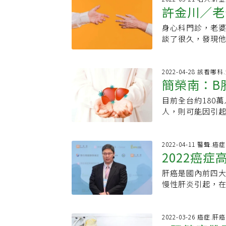
意，卻默默傷害
影，對他有極大
許金川／老
情形，這在國內並
項跨國研究計畫
慣，生活有規律，
大引進更先進的
性肝炎，其中又以
分析計畫結果發
有亞硝胺的食物。
肝癌細胞提早壞
身心科門診，老
乙醯氨酚等成分
疾病認知程度高
C 肝炎帶原者）
多患者發現時已
談了很久，發現
台北榮總內科部
僅三成民眾知道
家人」。曾有一
了獸性。天一黑
受到A、B、C型
遺傳所致，甚至
金川「一定要救
個。」醫師：「
引起猛爆性肝炎分
險。李美璇指出
多哀傷的景象，
氛，現在…。」
2022-04-28 該看哪
病毒活化，病情急
致許多慢性肝炎
是最早開始做肝
性是進攻球員，
經治療後，病情
少人不願意接受
深信肝病就是肝
踢入球門，女性
床上曾收治服用
設醫院肝炎防治
目前全台約180
大醫院種植好多
者的設計。但要
治療黴菌，第一
斷及治療」，其
人，則可能因引
情愈弄愈糟。推
者的設計，也就
一點死亡，目前
說，更是如此。黃
來，國人死於慢
慢性肝炎到肝硬
處，但有時由於
見。此外，來路
健檢，但卻因為
合理，但最近學界
十年，期間應有
衝突。會獸性大
必不要服用，避
天腹部劇痛，被
疫疾病 可先觀察
2022-04-11 醫聲.癌
議乾脆成立基金
作，或夜晚女性
引發猛爆性肝炎
2022癌
保卡，住院不到三
肝病，肇因於宿主
者，及早監測與
起的，例如有些
期追蹤、服用來
表示，國內35歲
亡及纖維化。所以
要足夠經費。許
經受了刺激等，
肝癌是國內前四大
代基因定序
身出現問題 最嚴
三年口服抗病毒
原則為只要有病毒
遠不足成立基金
傳染，速度快，
慢性肝炎引起，
東西後，食物營
大困擾。近二、三
功能（ALT或G
院士李遠哲成立
毒藥物，目前大都
大醫院癌醫中心
負責代謝，將身
成人BC肝篩檢，
病毒清除，肝臟雖
帝士集團創辦人
在傳染力上略遜
問題，或許可藉由
失去功能，猛爆
台灣仍差最後一
服抗病毒藥物，
是也向他們兩位
口，或即使有傷口
癌、肝癌、乳癌
2022-03-26 癌症.肝癌
等，甚至使免疫
為，唯有從小扎
（cccDNA）