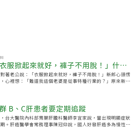
金川
衣服掀起來就好，褲子不用脫！」什麼
娘對著老公說：「衣服掀起來就好，褲子不用脫！」新郎心頭愣
變，心裡想：「難道我這個老婆是從事特種行業的？」原來新娘
檢查室工作，每次檢查，不少阿伯就要把褲子脫掉上床，於是：
褲子不用脫。」變成他們的口頭禪。想不到在新婚之夜，她看到
就噴出這句話。這也算是一種職業病，不少人某種職業待久了或
群 B、C肝患者要定期追蹤
一些不良的後果，例如以前不少做礦工的，長期在礦坑內吸入不
部就纖維化，醫學上稱為「矽沉積症」，不少人後來就因為喘不
官，台大醫院內科部胃腸肝膽科醫師李宜家說，當出現明顯症狀
而往生。又如長期在高噪音環境中工作，後來聽力也會損失，老
晚期。肝癌醫學會常務理事陳冠仰說，國人好發肝癌多為慢性肝
醫護人員因檢查診治病人，不小心被針頭扎到，感染到B肝或C
C型肝炎，但常見患者以工作忙碌為藉口，沒有定期追蹤，非常
、C肝特效藥之前，有些人甚至因此變成猛爆性肝炎而往生；有