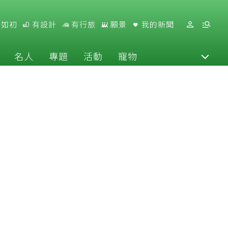
好如初
有設計
有行旅
願景
我的新聞
名人
專題
活動
寵物