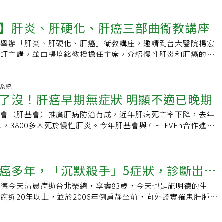
許多B、C型肝炎患者沒有定期追蹤。陳冠仰說，B、C型肝炎
，再變成肝硬化甚至肝癌。在SARS期間或COVID-19流行期
行抽血、超音波檢查，抽血檢查胎兒蛋白等指標，嚴重肝硬化者
員因診治病人而感染，有些人甚至造成呼吸衰竭而往生，真是所
】肝炎、肝硬化、肝癌三部曲衞教講座
一次。如超音波檢查發現異狀，進一步使用電腦斷層掃描、磁振
先死，長使英雄淚滿襟」。近年來，手機幾乎人手一機，手機越
肝癌發生率已降至十大好發癌症的第四位。依醫學文獻研究，估
不少人因長期拿手機，形成腕隧道症候群，手腕疼痛，影響日常
將舉辦「肝炎、肝硬化、肝癌」衛教講座，邀請到台大醫院楊宏
未發現到檢查發現，約需4.6個月，但陳冠仰說，很多人覺得不
期眼睛盯住手機，引起乾眼症，視力減退，甚至引起視網膜剝離
醫師主講，並由楊培銘教授擔任主席，介紹慢性肝炎和肝癌的關
略了定期追蹤，直到腹痛就醫，多半已是晚期。原因是肝臟只在
又如長期從事搬重物的工作，如倉庫人員或護理人員，也可能因
照護。歡迎踴躍報名參加！「肝炎、肝硬化、肝癌」三部曲衞教
經，因此感到腹痛時，腫瘤往往已長得很大了。陳冠仰曾收治一
出、腰痠背痛，甚至必須手術治療。總之，人體的肉身結構有一
堂（台北市公園路30之1號B1）時間：9/7(六)上午10:00❇️
，因腹部疼痛就醫，檢查結果為肝癌末期。問診時，得知該名教
職場中，要隨時審視自己的工作，是否傷了你寶貝的肉身，才能
或用Google表單報名 https://reurl.cc/NlqNgk
化系統
者，但因工作很忙，到處開會、教學，無暇接受定期追蹤檢查，
了沒！肝癌早期無症狀 明顯不適已晚期
肝病防治學術基金會「免費抽血癌篩&amp;腹超」活動預告：
期，不幸於三個月後離世。不少民眾請假出國遊玩，卻很少聽到
日)，高雄市楠梓區，詳情請看https://reurl.cc/EQWdnR
請假，肝癌被稱為沉默的殺手，呼籲民眾一定要定期檢查。消化
金會（肝基會）推廣肝病防治有成，近年肝病死亡率下降，去年
說，民眾應養成定期健檢的習慣，一旦出現腹痛、食欲不振及體
人，3800多人死於慢性肝炎。今年肝基會與7-ELEVEn合作進一
惡心、嘔吐、眼白泛黃、腳腫等不適症狀，務必盡速就醫。「肝
沒─全民腹超十年計畫」，提醒40歲以上的民眾，不管有沒有
」陳冠仰說，對於小於2公分的肝癌腫瘤，治療方式有無線射頻
都要做一次腹部超音波檢查；B、C肝帶原者，至少每半年做一
、手術等。肝癌其餘的風險因子，還有喝酒所引起的「酒精性肝
。肝病是台灣最大的本土病，B肝帶原者有160餘萬人，慢性C
癌多年，「沉默殺手」5症狀，診斷出來
球都在討論的「脂肪肝」。李宜家表示，酒精性肝炎的防範方式
至60萬人，都是肝癌的高危險群；沒有B肝的成年人，大都感染
近年愈來愈多研究顯示，酒精成癮者除了可以透過醫療介入，加
肝硬化及肝癌而不自知。腹部超音波則是早期發現肝癌最好的檢
德今天清晨病逝台北榮總，享壽83歲，今天也是施明德的生
這些名人都因肝癌病逝
有效戒斷酒精成癮行為；而脂肪肝與肥胖、代謝疾病症候群有
友郭忠順去年底參加肝基會舉辦的「免費保肝篩檢」活動，接受
癌近20年以上，並於2006年倒扁靜坐前，向外證實罹患肝腫
制、運動等著手。
查報告顯示，甲型胎兒蛋白（AFP）高達45點多，肝指數
腫瘤。 據了解，施明德事B肝帶原者，為肝癌的高危險群。
）是正常的，他立即就醫，隔兩天做腹部超音波、電腦斷層，竟揪出
殺手」，台灣癌症基金會指出，衛福部統計，20年來「肝癌」