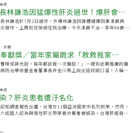
。郭先生說，他沒有B肝帶原，也沒有C肝，進一步檢驗才發現
因第一或第二名，每年因肝癌死亡人數約5000至7000人。延伸
化系統
及時獲得醫治。衛福部次長周志浩表示，肝癌早期通常沒有症
長林謙浩因猛爆性肝炎過世！爆肝會引
吳孟達、金庸…這些名人都因肝癌逝世！初期肝癌無明顯症狀 局
適，大都已是晚期，呼籲民眾多善用政府提供40歲以上民眾的
已晚期台灣癌症基金會引用國衛院國家癌症研究中心醫師林育佳
。肝基會總執行長楊培銘表示，過去國人B肝帶原者約15至
長林謙浩於7月2日過世，外傳林謙浩因身體健康因素凌晨病
炎？一次了解成因、症狀與預防
沒有明顯症狀，往往在晚期，或當局部症狀明顯時才被診斷出
球平均的5%，台灣B肝感染率之高，也增加了肝癌風險。肝基會
炎發作，上周前往榮總住院治療，今天凌晨不治，享年64歲。
療的困難度。小的腫瘤只能靠影像檢查來偵測，所以定期檢查是
鄉肝病篩檢，也規畫一條龍全方位醫療到點服務，檢查出異狀
設醫院副院長陳堯俐說，猛爆性肝炎好發原因為病毒性或酒精性
見的症狀包括，噁心嘔吐、胃口不好、疲倦、發燒及體重減輕5
師提供服務，並帶到醫療院所進一步詳細評估。楊培銘說，「今
毒性肝炎中的B型肝炎最為常見，再加上感染、壓力等外在因
上腹部悶痛不適，有時會出現傳到肩膀的輻射痛。其他比較不常
7-ELEVEn指定門市成為保肝衛教諮詢站，提供免費保肝抽血檢
性發作，這時往往只能「聽天由命」，或依病情需要立即啟動換
杏林．診間
胃道出血、肝衰竭 (出現腹水、黃疸、肝腦病變等)、腫瘤破裂
療奉獻獎／當年家屬跪求「救救我家
等健康檢查服務，增加民眾接受篩檢的可近性。國人對肝病無
指出，猛爆性肝炎患者常已有慢性肝病，此時肝功能不佳，再加
部曲：慢性肝炎、肝硬化、肝癌台灣癌症基金會表示，在台灣，
夜是導致肝病的主要原因，病毒性肝炎才是大宗。楊培銘呼籲，
勞累或未定期服藥等外在因素，造成急性發作，症狀有黃疸、肝
型肝炎是引起肝癌的主因，約有6%至70%是Ｂ型肝炎引起，約
、曹操或蔣光超，每年都該做一次腹超！」一提到近期推廣的腹
仍心痛！台灣阿「肝」許金川，寧失業
官，等到發現症狀時已經來不及了，主動篩檢、積極追蹤、及早
爆性肝炎患者年齡較輕，肝功能還能支撐，病情是來得快、去的
所引起的。感染Ｂ型肝炎或Ｃ型肝炎病毒之後，有一部份人會變
病防治學術基金會董事長許金川馬上說出這段順口溜。人稱許P
化及肝癌的關鍵。肝基會董事長許金川表示，肝基會自2021年
患者，肝功能長期不佳，一旦出現大風暴，可能就無法承受，一
性肝炎可能會演變為肝硬化，最後再罹患肝癌，這就是所謂「肝
病
如珠愛說笑話聞名醫界，肝基會很多Slogan都出自他的創意。
十年計畫」，腹部超音波除了揪出肝臟異常，也同時檢查腹部的
肝患者為猛爆性肝炎的高危險族群● 應注意倦怠、疲累等症狀 延
肝炎、肝硬化、肝癌。」另外，各種化學或天然致癌物也和肝癌
肝）」的他行醫逾40年，寧願專長治肝病的自己失業，也希望
民眾要有自我健康管理的意識。B、C型肝炎患者只要定期追蹤
3至5成● 慢性肝炎、肝硬化患者應定期檢查肝功能現代人工作
醫學研證實，黃麴毒素會增加Ｂ型肝炎患者罹患肝癌的機會。而
失」。台大醫院過去有個傳說，有兩位醫師不管時間多晚都能在
化系統
獲得良好控制，避免黑白人生。
大，常有人說累到「爆肝」，但肝臟真的會爆裂嗎？醫師表示，
染？肝炎患者遭汙名化
肝炎、肝硬化，間接增加了致癌的危險，也像抽菸導致肺癌一樣
一位是現任台北市長柯文哲，另一位就是許P。許金川說，這麼
容易，而是B肝、C肝等患者受到工作過勞、壓力大等誘發因
只要發現得早，是可以治療的，而且效果不錯。目前肝癌的治療
是鄉下孩子，雖然讀了醫學院、當了醫師，還是想爭一口氣。家
胞大量壞死，出現肝功能異常、急性肝衰竭症狀，而引發的猛爆
認知調查報告出爐，台灣在11個亞洲國家中名列前茅，然而，
，常見的治療有手術切除、無線電頻燒灼術、血管栓塞、局部酒
家人」，為時已晚至今仍心痛。許金川三更半夜仍不歸營最著名
著重規律運動，適時紓解壓力和保持正常生活作息，預防猛爆性
近六成國人認為與慢性肝炎帶原者共餐會被感染。台灣肝癌發生
酸注射、微波凝固、冷凍療法、標靶治療、放射線治療、免疫療
二年住院醫師時，台大引進當時最新的超音波儀器，放在婦產
炎是什麼？引起猛爆性的原因有哪些國泰醫院消化內科超音波檢
年因慢性肝病及肝硬化死亡約四千人，肝癌死亡個案超過七千
療等。其中以前三種治療（手術切除、無線電頻燒灼術、血管栓
，只要有機會，就溜去婦產科對超音波「動手動腳」。後來甚至
說，正規猛爆性肝炎的定義，應該是沒有肝炎病史，但受到某些
苗與抗病毒藥物，可有效預防國人感染慢性B型肝炎病毒與C型
伸閱讀．比熬夜更傷肝的3件事！其中「1件事」最讓人不以為
悄悄到婦產科照腹部超音波。黑黑的超音波影像裡有亮亮的光
，而出現黃疸等症狀，並於8周內出現肝昏迷，即是肝性腦病變
的末期肝臟疾病，但一般民眾在肝病認知上仍有進步的空間。該
金川