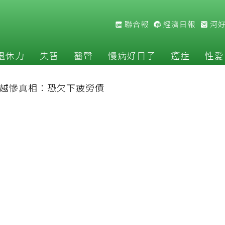
聯合報
經濟日報
河
退休力
失智
醫聲
慢病好日子
癌症
性愛
越慘真相：恐欠下疲勞債