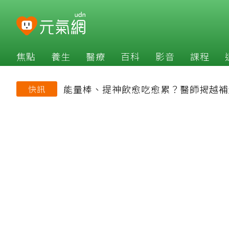
焦點
養生
醫療
百科
影音
課程
能量棒、提神飲愈吃愈累？醫師揭越補
快訊