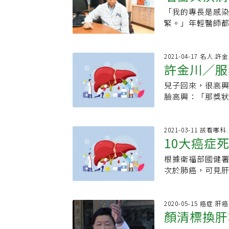
效。目前固定療程
肝癌有逐年下降的
也推出「今年超
路，引發警報，
「我的專長是感
次！名醫忽
研究學會及美國肝
改成脂肪肝、酒精
喊出「2025年
臟的警報系統有
緊。」年輕醫師
染B肝關於B肝治
帶原者，可靠長
成人每年一次腹部
抽血及超音波檢
不太會拒絕，但
且治療勿躁進，可
者還是有盲點存在
健康的威脅與禍害
戰不殆。」用在
睡，「記得肝癌發
藥或停止追蹤。目
以上的肝癌，也
十年滅肝病的目
現代進步的科技
覺得累2010年
2021-04-17 名人.許
須藉由篩檢弭平
病人必需定期追
輩子的努力能開花
許金川／服
有平安，也才不
士頓自由步道爬坡
在2030年達成
顆粒增生，容易造
生地：屏東學歷
金會定期出版好心
新加坡參加新藥
原者疏於追蹤或從
兒子回來，很高
院名譽教授財團
會刊已出版，歡
息近2小時，集合
指出，隨著科技
臉高興：「那獎
醫療財團法人好
0800-000-58
得累、冒虛汗。突
患者無藥可用，此
兒子：「四個人
內科教授台大醫
晚不退又累、上腹
像大魚網一樣，
時不能掉以輕心，
院國立癌症中心
不要叫我，幸好
肝癌不若肺癌有明
問世，在這之前，
2021-03-11 該看哪
及分子醫學從事
了，要去看病」。
10大癌症
查前需詳細溝通。
低、起起伏伏，
肝癌篩檢活動，宣
疫苗全面注射，
費報名 https://
路。有些病友於是
年起，與台大社工
最鐵齒，覺得自
根據衛福部國健署
放棄
論壇/無畏・癌症
食品，有些人因此
40歲以上國人每
病隔天就到胃腸
次於肺癌，可見肝
射的干擾素，及
波檢查 瀰漫性肝
生是名B型肝炎患
大，而口服藥物
「原來我得了肝
顆肝腫瘤，血清檢測
得問世之後，大為
性肝癌，大小超過
後癌細胞甚至轉移
2020-05-15 癌症.肝癌
儘管可以抑制病
顏清標換肝
時醫院如果沒有
曲 早期掌握治療
樣，只能治標不
院長陳耀森，成功
肝硬化—肝癌」3