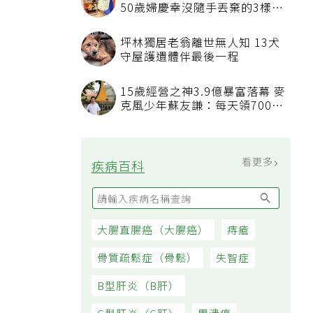
50歲婦慶幸沒隨手丟棄的3樣物
品
坪林獨居老翁離世無人知 13犬
守屋護遺體伴最後一程
15歲經營之神3.9億暴富落幕 麥
克風少年蘇友謙：每天領700元
過日子
看更多
疾病百科
大腸直腸癌（大腸癌）
痔瘡
骨質疏鬆症（骨鬆）
失智症
B型肝炎（B肝）