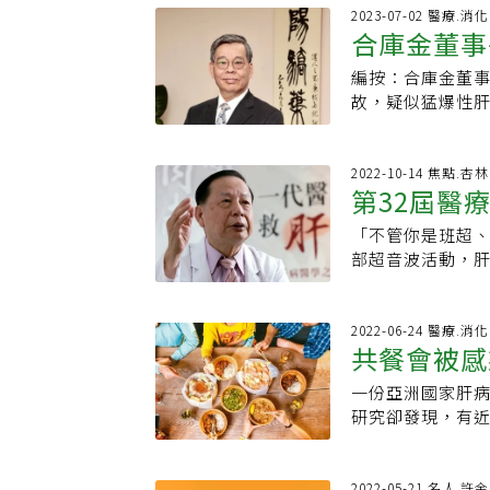
9公分的惡性腫瘤
是國人十大癌症死
2023-07-02 醫療.消
曾感染B肝，還好
合庫金董事
閱讀· 王光輝、
狀，若出現明顯不
部症狀明顯時多
免費成人健檢服務
編按：合庫金董事
起猛爆性肝
指出，初期肝癌
20%，遠高出全
故，疑似猛爆性肝
來，因此增加治
今年除了推動偏
中山醫學大學附
很重要的。肝癌常
時，由專業護理
肝炎，其中又以病
大症狀，或是右
年超了沒」活動，
素，造成肝炎急
2022-10-14 焦點.
見的症狀，包括腸
第32屆醫
查、腹部超音波
肝程序。陳堯俐
出血等。肝病三
感，甚至以為熬
上感染、壓力、
慢性Ｂ型肝炎及Ｃ
「不管你是班超
人」，至今
肝臟是沉默的器
指數飆高。若猛
20%是Ｃ型肝炎
部超音波活動，肝
治療，是預防肝硬
快，但年逾60歲
成慢性肝炎，慢
也要消滅肝
的許金川，以妙語
推動「全民腹超
次就倒了。● B
病三部曲：慢性
自稱「台灣阿甘（
膽、胰、脾、腎，
誤治療死亡率高達
的發生有關。如
「肝病在台灣消
2022-06-24 醫療.消
及治療，都可以
忙碌、生活壓力
共餐會被感
酗酒導致酒精性
辦公室裡找到人，
所謂爆肝應該是不
值得注意。肝癌
拚命是因為自己
素，造成肝臟細
一份亞洲國家肝病
方法已相當進步
屬跪求「救救我
性肝炎，平時應
研究卻發現，有
精注射、局部醋
的故事是：他第
肝炎。猛爆性肝
率逐年下降，每
法以及支持性治
科。他非常好奇
查室主任胡瑞庭
人，即使目前有疫
塞）最為普遍。延
帶著腸胃科患者
因素突然罹患肝炎
肝炎病毒所誘發
2022-05-21 名人.許