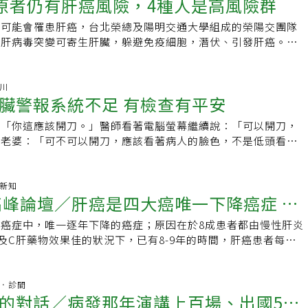
去只有病患有求於醫師，現在卻要醫師向病人請求金援，許金川
原者仍有肝癌風險，4種人是高風險群
了，感染B肝病毒者，有些人會變成猛爆性肝炎，這是少數，但
中，只有肝癌有逐年下降的趨勢，預估在未來廿年，肝癌的致病
汁排謝、代謝困難，而出現皮膚、眼睛等變黃的黃疸症狀，另肝
一利器，在健保規範下經固定療程後停藥，若肝炎復發，剛好給宿
來怎麼開口。「基金會不能半途而廢，」許金川鼓勵自己。在何
伏在血液及肝臟內，變成慢性帶原者，這些帶原者可能有一天急
等慢性肝炎，改成脂肪肝、酒精性肝炎及代謝症候群。曾經是國
造白蛋白等蛋白質，當血液中蛋白質不足滲透壓改變，就會引起
機會。抗病毒藥物治療的終極目標為B型肝炎表面抗原
仍可能會罹患肝癌，台北榮總及陽明交通大學組成的榮陽交團隊
人看診前兩周，許金川終於發了一封電郵說明原委；但在診間看
性肝炎，或變成慢性肝炎，或變成肝硬化，久而久之甚至變成肝
有國家政策支持，45歲以上民眾一生中有一次可以檢測是否是
，而肝功能失調也會讓肝臟無法製造凝血因子，容易引發體內出
失，即幾近痊癒。但要長期服藥到HBsAg消失，每年的機率僅
Ｂ肝病毒突變可寄生肝臟，躲避免疫細胞，潛伏、引發肝癌。逾
他面紅耳赤說不出一個字，好在兩人主動表示願意各自捐出五百
染B肝二、三十年以上。但偏偏肝臟內部沒有痛覺神經，再加上
者，所有新生兒也一律接受B型肝炎疫苗接種，因此經由母子垂
除體內阿摩尼亞毒素。此時將陷入肝昏迷，肝昏迷又稱肝性腦病
約2%。醫師如果強力建議病人長期服藥，而未告知利與弊，則有剝
有家族肝病病史、體內可測到病毒者，就是肝癌高危險群。慢性
會成立。透過募資成立基金會的構想，一開始恩師宋瑞樓不很贊
之一就可以維持正常的生理機制，人就沒感覺，等到有感覺就來
年的30%降至15%。肝病三部曲是從慢性肝炎經過肝硬化到肝
力變差，並對人、事、時、地、物的判別能力減弱，隨著病程進
BsAg消失的疑慮。自2003年起，健保開始有條件給付B肝抗病
超音波正常，就是所謂健康帶原者，全台約兩百萬人。台北榮總
他，拿了別人的資源，就得付出代價。許金川警惕在心，但想到
疫情陰影上，有空想想自己體內是否有B肝病毒，是否有抽血及
死亡的個案約1萬3千多人，其中肝硬化約5千人，肝癌約8千
態改變，陷入昏迷。猛爆性肝炎治療方面，蘇建維說，可使用抗
，e抗原（HBeAg）陰性患者可接受口服抗病毒藥物治療三
梁毓津研究發現，帶有PreS/S基因突變的Ｂ肝病毒株，病毒表
金川
求他的身影，他終究還是選擇勇往直前。肝基會設立以來，在全
查是非常重要的，好比懂得女性心理，才不會被老婆帶去求醫，
，預防肝癌發生得從源頭開始，把慢性肝炎患者找出來後進行治
針對症狀治療，如補充白蛋白等，若病情嚴重還需進行肝臟移植
臟警報系統不足 有檢查有平安
次B肝病毒（HBV DNA），每次間隔六個月，若均為陰性即可
疫辨識，病毒無法有效釋放至血液中，反堆積在肝細胞，當肝細
開辦免費肝病暨肝癌篩檢，公義的道路拓展得有聲有色，更於
科，而是看肝膽科的醫師，事情就不太妙了！●肝病防治學術基
效的方式，尤其目前B、C肝炎的治療效果很好，尤其慢性Ｃ肝
死亡率高達3至5成。預防猛爆性肝炎 從這些事做起如何預防猛
年內有21%可維持肝功能正常及有效抑制病毒，每年有
變成肝癌，此研究發表於「肝臟學（Hepatology）」。台北榮
療奉獻獎團體獎。笑稱醫界兩位「金川」，自己是沒人認識的那
肝會刊、並發行B型C型肝炎暨肝癌治療小手冊，最新的好心肝
病。不過，民眾若是B肝的帶原者，則需要每3至6個月進行肝
：「你這應該開刀。」醫師看著電腦螢幕繼續說：「可以開刀，
表示，應先進行檢查了解自己有無罹患B肝或C肝，是否屬於高
；19%病毒復發但肝功能正常，不需治療，每年也有2.2%達到
約主治醫師吳肇卿說，此研究修正過去觀念，以往被認為健康帶
己是任性又有想法的學生，住院醫師期間，時常被恩師宋瑞樓叫
迎來電索閱。若您有肝病醫療問題請洽本會免費肝病諮詢專線
查，每3至12個月得進行超音波檢查，就是希望定期檢查能早期
人老婆：「可不可以開刀，應該看著病人的臉色，不是低頭看病
府針對45至79歲民眾，終生提供一次免費檢查B、C肝服務，可
另外，有22%肝功能上升及病毒復發，但暫不治療，每年有3.2%達
生肝癌的風險。吳肇卿與博士班研究生、林口長庚醫院肝膽腸胃
語）」，提醒寫病歷。病歷室裡，要請住院醫師寫的病歷都放在
3或上網：www.liver.org.tw查詢肝病相關資訊。
，肝癌的治療經過20年的努力，治療處方已有12種以上，但是
到開刀兩個字，早已臉色蒼白，快要昏厥過去了。病人有B型肝
建維提醒，民眾平時應避免服用來路不明的藥品，同時戒菸、戒
39%選擇繼續藥物治療，每年卻僅有0.2%達到HBsAg消失，值
發展出預測肝癌的危險量表，估約三成患者處於治療灰色地帶，
註明住院醫師的名字。有一次，許金川發現他累積沒有寫的病歷
在治療上仍會面臨挑戰。以前這些患者平均只有4個月的存活
蹤，最近兩年疫情期間未再看診，想不到隔了兩年，肝臟超音波
律運動，適時紓解壓力及保持正常生活作息，雖然「熬夜傷肝」
究：固定療程療效較優大家擔心，停藥後一旦肝臟發炎，會發生
物治療。吳肇卿已向衛福部提交報告，一旦經衛福部通過可適用
醫師之冠，再看看同事們完成的病歷都被收起來，他也把病歷收
治療，能延長到6個月；另外，免疫治療也讓晚期患者存活率提
一顆5公分大的腫瘤。病人太太說：「他很注重飲食，也經常運
癌新知
學尚無實證，但生活作息正常應可保持免疫系統完整性，對於避
或肝衰竭。但根據國內外統合性文獻發表（證據等級第一級），
醫師評估病人發生肝癌的危險機率與抗病毒藥物的效益，幫助健
被恩師識破，少不得一頓訓示。後來，恩師拜託他優先看某一位
症高峰論壇／肝癌是四大癌唯一下降癌症 無
晚期肝癌患者還可能面臨抗藥性問題，這時或許可藉由次世代基
草藥，目前也能照吃照喝，體力也很好，怎麼還會長出肝癌來
有幫忙。一旦出現倦怠、疲累、胃口不佳等症狀，應速就醫檢
，因而死亡病例更少，後者可經由規律且密集追蹤和及時治療來
本效益下，擴大Ｂ肝病人的抗病毒藥物給付。
位患者不符合優先的定義而拒絕。他以為一直惹麻煩的自己會被
配對成功的藥物。林宗哲解釋，人有指紋，腫瘤也有指紋，以前
分了！他肝功能不是一直很正常嗎？」B型肝炎可怕的地方就在
肝炎病史或酒癮等，應定期抽血、超音波檢查，及早發現肝功能
近台大研究指出，在非肝硬化患者，固定療程與長期用藥相較，
癌症中，唯一逐年下降的癌症；原因在於8成患者都由慢性肝炎
GS找機會
全沒有。對於他成立基金會，宋瑞樓是永遠的支持者。醫界有兩
，得一次驗一個，但腫瘤檢體驗沒幾次就沒有了，而次世代基因
一些人自己產生抗體，有15%左右B型肝炎病毒一直留在血液
便免日後出現肝癌或肝硬化。一般慢性肝炎病史患者應每6個月
為1.3%與2.2%，兩組均無發生肝臟代償不全，HBsAg消失
及C肝藥物效果佳的狀況下，已有8-9年的時間，肝癌患者每年
」，一位是許金川，另一位是去年獲得醫療奉獻獎特殊貢獻獎的
檢測幾百個基因，是精準的對症下藥，但肝癌不若肺癌有那麼多
功能可能正常，也可能不正常，成為慢性肝炎，再變成肝硬化，
硬化者應每3至4個月檢查一次。(責任編輯葉姿岑)
；長庚研究也顯示，在非肝硬化患者，固定療程六年肝癌的發生
肝癌的診斷相較於其他癌症是相對容易，但仍有少數患者診斷不
川，他常常開葉金川玩笑，說葉金川是走在路上大家都認識的金
檢測分類，但對於已有抗藥性的晚期肝癌患者而言，或許可以找
一些人不經過肝硬化階段，直接發生肝癌。也有一些人肝指數正
臟代償不全，HBsAg消失機率六年為16%。反觀肝硬化患者，
，此時可藉由次世代基因篩檢（NGS），找尋下一步治療的機
路上沒人認識的金川。這次得知自己獲得醫療奉獻獎，許金川本
治療。
常，醫學上稱為健康帶原者，這些人常常會掉以輕心，因為身體
，固定療程為7.5%，長期用藥卻達12.5%，發生肝臟代償不全
癌、肝癌、乳癌這四大癌症，每年都至少各自奪走一萬多人性
杏林．診間
得獎可以有機會擴大宣傳「消滅肝病」，才高興地答應。訂下十
異常，但因人體的警報系統不靈敏，不像有地震了，手機就會發
5.8%。由此來看，比起長期用藥，固定療程有優越的安全性及療
的對話／病發那年演講上百場、出國5
心分院癌症防治中心主任林宗哲指出，這四大萬人癌症中，只有
出免費腹部超音波篩檢。許金川訂下「十年消滅肝病」的目標，
為的設計，地震時搖動了地表，偵測器再觸動了人為設計好的線