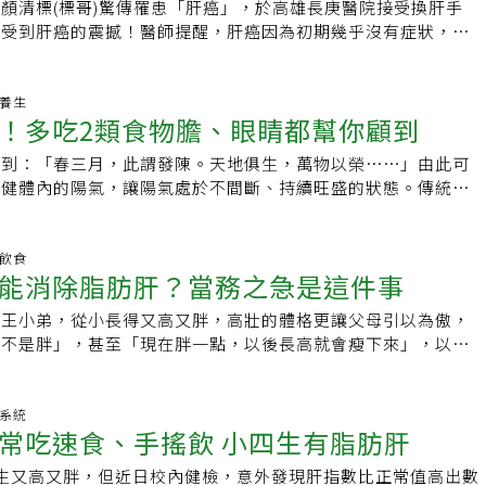
病友之B肝病毒又活躍起來，甚至演變為猛爆性肝炎，甚至肝昏
顏清標(標哥)驚傳罹患「肝癌」，於高雄長庚醫院接受換肝手
能由此擴散全身，他能做的只能切除乾淨，當時曾有名病人症
導致肝硬化，但多數肝硬化病患初期可能只感覺疲勞、症狀不明
前B肝抗病毒藥物的現況，而目前健保給付，除了特殊條件之
感受到肝癌的震撼！醫師提醒，肝癌因為初期幾乎沒有症狀，容
，卻在開刀沒多久離世，「很幸運，我活了下來。」10年前病
學對於肝硬化並無特效藥，許多人等到症狀出現時，往往已是
年，許多病友為了經濟考量，三年健保期滿不再自費服用，等到
率相當高，但是事實上卻是最容易防範的癌症之一，只要記住三
完刀接受中西醫合併治療，自費吃了2年標靶藥物，目前病情已
甚至已演變為肝癌。前述個案莊先生之後尋求中醫治療，莊振杉
人黃了起來才又開始服用，但有時來不及，B肝病毒已經像自動
立安南醫院副院長、胃腸肝膽科醫師許秉毅表示，肝病素有「台
藥控制B肝病毒、不熬夜，也特別注重飲食，牛、羊等紅肉及花
時發現他的脈象沉緩微濇、舌苔黃膩，並針對患者症狀開立餐前
一扣，一發不可收拾，肝指數飆太高甚至演變成猛爆性肝炎，甚
一年奪走了近一萬兩千條人命，在國人罹患的惡性腫瘤中，「肝
老養生
休息2年不接演講，「過去把自己逼太緊，現在學會量力而為，
桂枝茯苓湯、牛黃解毒散、浙貝、刺五加、射干、川七、蒲公
！多吃2類食物膽、眼睛都幫你顧到
命了。因此就醫療上而言，肝指數因服藥回復正常，絕對不能掉
死因的第二位。他表示，肝癌是一個「最容易被疏忽」，但也是
講縮減為幾十場，個性也從急躁轉為慢活。」但因每天會議、授
，南星、五味子、甜菊；搭配餐後的牛黃解毒丸各服用1個月，
興，仍要步步為營，密切回診追蹤，必要時及時再服藥控制B肝
」的癌症。因為肝是一個沉默的器官，沒有神經，早期肝癌沒有
休息的2年有時間做甩手功，現在每三個月固定回診，仍被提醒
體復原狀況良好。治療4個月後，斷層掃描腫瘤由8公分縮小為6
寫到：「春三月，此謂發陳。天地俱生，萬物以榮⋯⋯」由此可
不幸，擁有彩色的人生。●肝病防治學術基金會定期出版好心肝
肝癌感到全身倦怠、體重減輕食慾變差、噁心、嘔吐、黃膽或右
也會有病人到門診詢問怎麼保養，我都建議，「規律運動、飲食
個月，檢查結果 GOT 31、GPT 28，10個月後檢查肝、肺腫
保健體內的陽氣，讓陽氣處於不間斷、持續旺盛的狀態。傳統中
C型肝炎暨肝癌治療小手冊，最新的好心肝會刊93期已出版，歡
往往已大於7公分，早就藥石罔治。肝癌固然令人聞之色變，但
慣，才是身體健康的不二法門。」醫學辭典／原發性肝細胞癌原
腎功能恢復正常。莊振杉指出，通常肝發炎的原因很多，例如病
春季是草木繁榮、百花齊放之時節，對應五行中的「木」，而五
肝病醫療問題請洽本會免費肝病諮詢專線0800-000-583或上
癌症一樣產生的莫名其妙，絕大多數的肝癌發生於所謂的「高危
於B型及C型肝炎帶原者或慢性肝炎患者，近年發現長期酒精性
脂肪性、藥物傷害、長期熬夜、膽汁分泌異常、免疫異常等，若
應「木」，因此才會說：「春季宜養肝」。&amp;nbsp;台北市
.org.tw查詢肝病相關資訊。
灣90%的肝癌都源自於B型肝炎或C型肝炎病毒的慢性感染者。
變患者，罹患肝癌病例增加。其治療方法近幾年有很大進展，包
期，盡早尋求專業中醫師積極治療，是可以讓受損的肝臟功能復
理事長陳潮宗表示，肝臟具有藏血的功能，當失血過多或是女性
明飲食
及「甲型胎兒球蛋白」檢查可輕易篩檢出肝癌，而小於3公分的
頻燒灼術（RFA）、肝動脈化學栓塞、化療及標靶藥物等方
能消除脂肪肝？當務之急是這件事
功能檢驗可以知道肝臟的健康狀態，若檢查發現肝指數偏高，就
容易導致氣血不足，進而連帶造成肝血的不足。一旦肝血不足
以有效治療的。如果每個人都能儘早建立一套固若金湯的「肝癌
別不同給予適當方式治療，仍以「早期診斷，早期治療」最好。
。肝膽經半夜11點至3點 身體應充足休息不熬夜中醫治療肝硬
足夠的養分給肝臟，導致肝臟功能受到損害，就容易出現眼睛痠
，要有效地攔截肝癌並非難事！許秉毅表示，「肝癌主動防禦系
的王小弟，從小長得又高又胖，高壯的體格更讓父母引以為傲，
：54歲現職：●義大醫院感染管制部部長●台灣愛滋病學會監
藥運用現代生物科技的技術，萃取出中藥特定元素，並經過奈米
生理期發生紊亂等情形，因此，在春天的時候，除了養肝之外，
名詞，主要是將「汽車主動防撞系統」的觀念運用於肝癌的攔
胖不是胖」，甚至「現在胖一點，以後長高就會瘦下來」，以致
制學會常務理事學歷：國立陽明大學醫學系經歷：●義大醫院感
，以利藥物易被人體吸收，藉由抑制病毒活動為治療目標，將肝
大重點。&amp;nbsp;春天對應中醫五色中的「青」色，綜合而
三：一、 了解自己是否是高危險群：肝癌的高危險因子是B型
能坐就不站、能躺就不坐」的習慣，飲食方面也經常喝手搖飲、
醫院感染科主治醫師●高雄榮總感染科主治醫師●署立台中醫院
復、纖維化及硬化的部分進行溶解、代謝，並達到修復、再生的
進肝氣循環與人體的代謝作用，有益於肝臟的排毒、消除身體的
C型肝炎病毒帶原者、酗酒者、有肝癌家族史者。比較可惜的是
此常被同學戲稱為「胖虎」，讓他頗為自卑；直到校內健檢意外
：●感染科●高級心臟救命術指導員●急重症醫療●一般內科
點來看，肝膽經運行時間為夜晚11點至凌晨3點，此時應讓身體
保健視神經以及提升免疫力的效果。&amp;nbsp;青色對應的味
炎病毒感染的人並不知道自己已經成為肝癌的高危險群，建議在
PT)比正常值高出數倍，經抽血和超音波檢查，確診為脂肪肝炎，
化系統
不應長期熬夜。莊振杉最後提醒民眾，在肝病治療期間，應避免
春季養肝應該多吃些青色且帶有酸味的食物，包括奇異果、檸
常吃速食、手搖飲 小四生有脂肪肝
及出社會後每5年定期抽血檢查，了解自己是否有B型或C型肝炎
妙。&amp;nbsp;亞洲大學附屬醫院兒童腸胃科主治醫師陳德慶
不明偏方等，養成規律作息、飲食均衡，應多攝取天然的綠色蔬
醋、綠豆、毛豆、大黃瓜、小黃瓜、竹筍、花椰菜、菠菜、芹
防治肝炎 : 如果是C型肝炎患者，趕快接抗病毒藥物治療，目前C
脂肪堆積在肝臟引起的疾病，可分為酒精性與非酒精性，前者是
工製品，肝硬化並非全然不可逆轉，及早藉由中醫持續治療3至
照顧肝、膽及眼睛等部位。&amp;nbsp;以中醫書《本草推陳》
生又高又胖，但近日校內健檢，意外發現肝指數比正常值高出數
效而簡單，只要2-3個月的口服藥就可以輕易根除C肝病毒；如