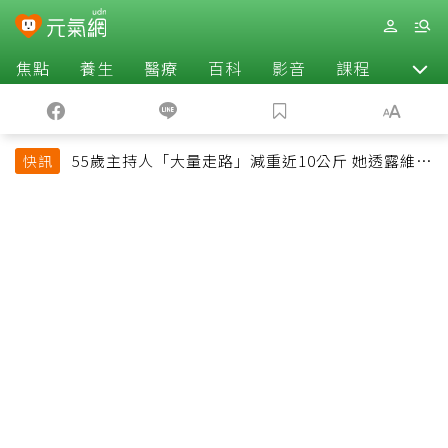
焦點
養生
醫療
百科
影音
課程
退休
55歲主持人「大量走路」減重近10公斤 她透露維持
快訊
十多年習慣心法