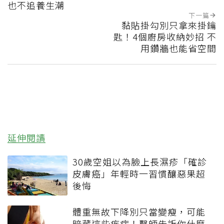
也不追養生潮
下一篇
黏貼掛勾別只拿來掛鑰
匙！4個廚房收納妙招 不
用鑽牆也能省空間
延伸閱讀
30歲空姐以為臉上長濕疹「確診
皮膚癌」年輕時一習慣釀惡果超
後悔
體重無故下降別只當變瘦，可能
暗藏這些疾病！醫師告訴你什麼