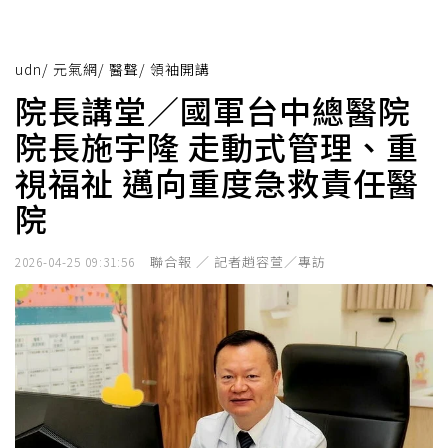
udn
/
元氣網
/
醫聲
/
領袖開講
院長講堂／國軍台中總醫院
院長施宇隆 走動式管理、重
視福祉 邁向重度急救責任醫
院
聯合報 ／ 記者趙容萱／專訪
2026-04-25 09:31:56