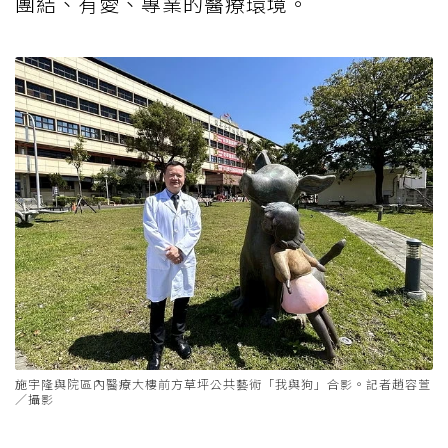
團結、有愛、專業的醫療環境。
施宇隆與院區內醫療大樓前方草坪公共藝術「我與狗」合影。記者趙容萱
／攝影