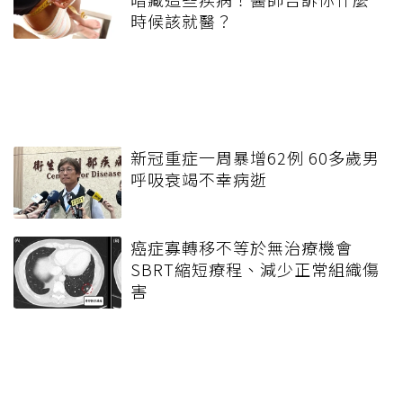
時候該就醫？
新冠重症一周暴增62例 60多歲男
呼吸衰竭不幸病逝
癌症寡轉移不等於無治療機會
SBRT縮短療程、減少正常組織傷
害