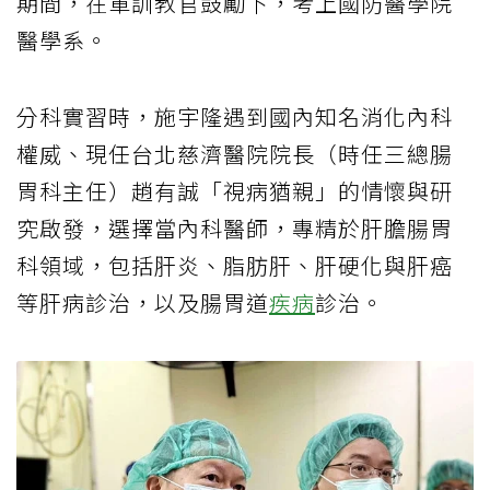
期間，在軍訓教官鼓勵下，考上國防醫學院
醫學系。
分科實習時，施宇隆遇到國內知名消化內科
權威、現任台北慈濟醫院院長（時任三總腸
胃科主任）趙有誠「視病猶親」的情懷與研
究啟發，選擇當內科醫師，專精於肝膽腸胃
科領域，包括肝炎、脂肪肝、肝硬化與肝癌
等肝病診治，以及腸胃道
疾病
診治。