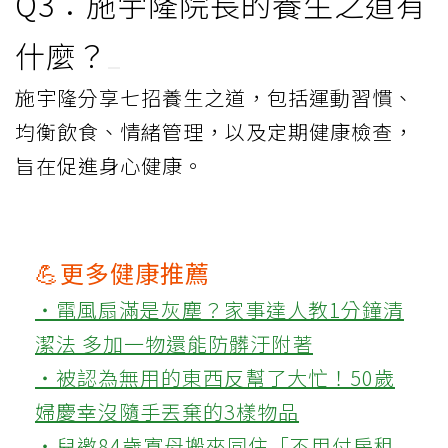
Q3：施宇隆院長的養生之道有
什麼？
施宇隆分享七招養生之道，包括運動習慣、
均衡飲食、情緒管理，以及定期健康檢查，
旨在促進身心健康。
💪更多健康推薦
‧電風扇滿是灰塵？家事達人教1分鐘清
潔法 多加一物還能防髒汙附著
‧被認為無用的東西反幫了大忙！50歲
婦慶幸沒隨手丟棄的3樣物品
‧兒邀84歲寡母搬來同住「不用付房租