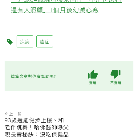
還有人照顧」1個月後幻滅心寒
疾病
癌症
這篇文章對你有幫助嗎?
實用
不實用
上一篇
93歲還能健步上樓、和
老伴跳舞！哈佛醫師曝父
親長壽秘訣：沒吃保健品