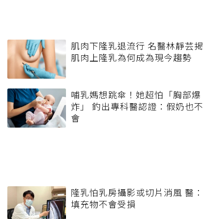
肌肉下隆乳退流行 名醫林靜芸揭
肌肉上隆乳為何成為現今趨勢
哺乳媽想跳傘！她超怕「胸部爆
炸」 釣出專科醫認證：假奶也不
會
隆乳怕乳房攝影或切片消風 醫：
填充物不會受損