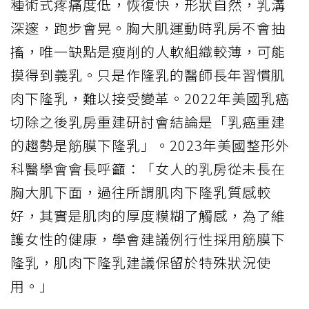
種術式疼痛度低，恢復快，形狀自然，乳溝
深邃，跑步會晃。胸大肌運動時乳房不會抽
搐，唯一缺點是瘦削的人軟組織較薄，可能
摸得到義乳。只是作隆乳的醫師長年習慣肌
肉下隆乳，難以接受變革。2022年美國乳癌
切除之後乳房重建研討會結論是「乳癌重建
的趨勢是筋膜下隆乳」。2023年美國整形外
科醫學會會長呼籲：「女人的乳房從未長在
胸大肌下面，過往所謂肌肉下隆乳質感較
好，其實是肌肉的厚度糢糊了觸感，為了維
護女性的健康，學會建議例行性採用筋膜下
隆乳，肌肉下隆乳建議保留於特殊狀況使
用。」