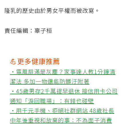
隆乳的歷史由於男女平權而被改寫。
責任編輯：辜子桓
💪更多健康推薦
‧電風扇滿是灰塵？家事達人教1分鐘清
潔法 多加一物還能防髒汙附著
‧45歲男存2千萬提早退休 接信用卡公司
通知「淚回職場」：有錢也碰壁
‧用千元手機、拒絕社群網站 48歲社長
中年後重視和放棄的事：不為面子消費