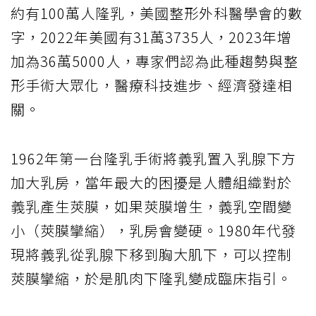
約有100萬人隆乳，美國整形外科醫學會的數
字，2022年美國有31萬3735人，2023年增
加為36萬5000人，專家們認為此種趨勢與整
形手術大眾化，醫療科技進步、經濟發達相
關。
1962年第一台隆乳手術將義乳置入乳腺下方
加大乳房，當年最大的困擾是人體組織對於
義乳產生莢膜，如果莢膜增生，義乳空間變
小（莢膜攣縮），乳房會變硬。1980年代發
現將義乳從乳腺下移到胸大肌下，可以控制
莢膜攣縮，於是肌肉下隆乳變成臨床指引。