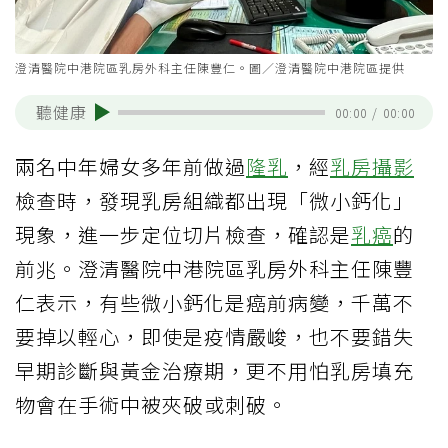
澄清醫院中港院區乳房外科主任陳豐仁。圖／澄清醫院中港院區提供
聽健康
00:00
/
00:00
兩名中年婦女多年前做過
隆乳
，經
乳房攝影
檢查時，發現乳房組織都出現「微小鈣化」
現象，進一步定位切片檢查，確認是
乳癌
的
前兆。澄清醫院中港院區乳房外科主任陳豐
仁表示，有些微小鈣化是癌前病變，千萬不
要掉以輕心，即使是疫情嚴峻，也不要錯失
早期診斷與黃金治療期，更不用怕乳房填充
物會在手術中被夾破或刺破。