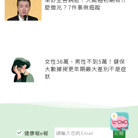
麼徵兆？7件事揪癌蹤
女性36萬、男性不到5萬！健保
大數據揭更年期最大差別不是症
狀
健康報e報