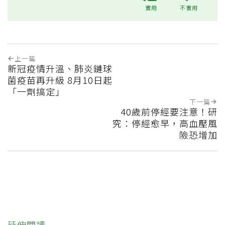
實用
不實用
上一篇
新冠疫情升溫、肺炎鏈球
菌疫苗再升級 8月10日起
「一劑搞定」
下一篇
40歲前停經要注意！研
究：停經愈早，高血壓風
險恐增加
延伸閱讀