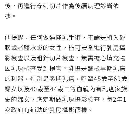
後，再進行穿刺切片作為後續病理診斷依
據。
他提醒，任何做過隆乳手術，不論是植入矽
膠或者鹽水袋的女性，皆可安全進行乳房攝
影檢查以及粗針切片檢查，無需擔心填充物
因乳房檢查受到損害。乳攝是篩檢早期乳癌
的利器，特別是零期乳癌，呼籲45歲至69歲
婦女以及40歲至44歲二等血親內有乳癌家族
史的婦女，應定期做乳房攝影檢查，每2年1
次政府有補助的乳房攝影篩檢。