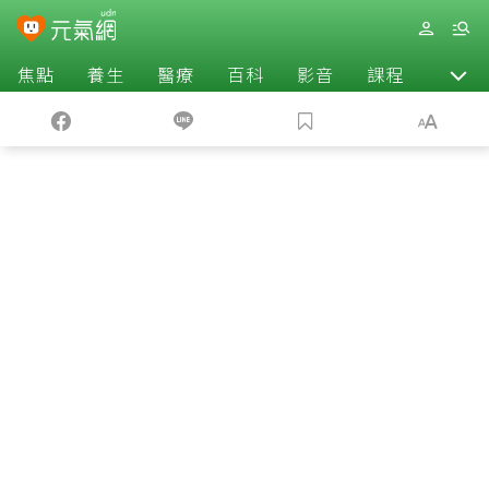
焦點
養生
醫療
百科
影音
課程
退休