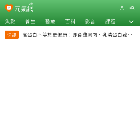
焦點
養生
醫療
百科
影音
課程
退休
高蛋白不等於更健康！即食雞胸肉、乳清蛋白藏陷
快訊
阱 醫提醒「這類人」尤其要小心