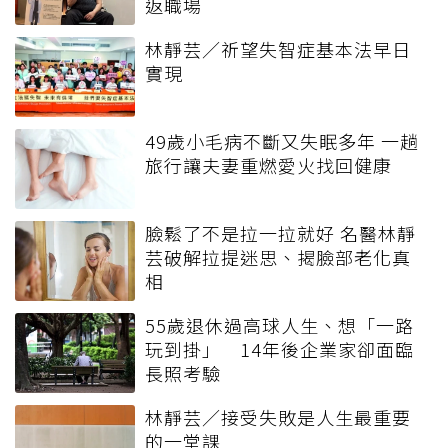
返職場
林靜芸／祈望失智症基本法早日
實現
49歲小毛病不斷又失眠多年 一趟
旅行讓夫妻重燃愛火找回健康
臉鬆了不是拉一拉就好 名醫林靜
芸破解拉提迷思、揭臉部老化真
相
55歲退休過高球人生、想「一路
玩到掛」 14年後企業家卻面臨
長照考驗
林靜芸／接受失敗是人生最重要
的一堂課