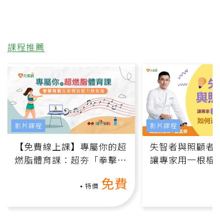
課程推薦
影片課程
影片課程
【免費線上課】專屬你的超
失智者與照顧者
燃脂體育課：超夯「拳擊有
讓專家用一根棍
氧」高壓族在家釋放壓力無
何逆轉退化大腦
免費
負擔
課）
特價