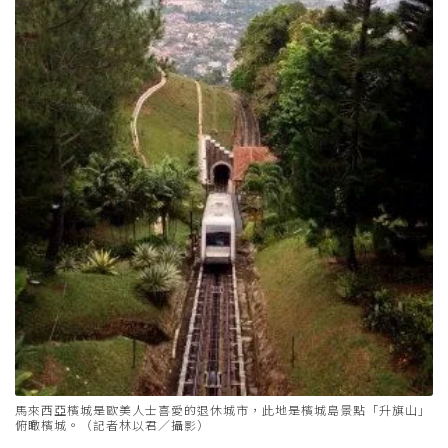
馬來西亞檳城是歐美人士喜愛的退休城市，此地是檳城島景點「升旗山」
俯瞰檳城。（記者林以君／攝影）