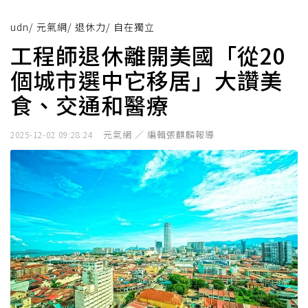
udn
/
元氣網
/
退休力
/
自在獨立
工程師退休離開美國「從20
個城市選中它移居」大讚美
食、交通和醫療
元氣網 ／ 編輯張麒麟報導
2025-12-02 09:28:24