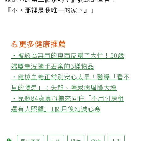
『不，那裡是我唯一的家。』」
💪更多健康推薦
‧被認為無用的東西反幫了大忙！50歲
婦慶幸沒隨手丟棄的3樣物品
‧健檢血糖正常別安心太早！醫曝「看不
見的隱患」：失智、糖尿病風險大增
‧兒邀84歲寡母搬來同住「不用付房租
還有人照顧」1個月後幻滅心寒