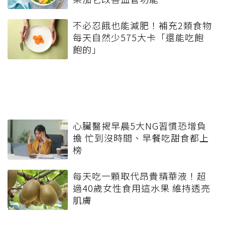
不必忍餓也能減肥！補充2類食物
每天自然少575大卡「還能吃飽
飽的」
心臟醫揭早晨5大NG習慣恐增負
擔 忙到沒時間、早餐吃甜食都上
榜
每天吃一顆取代昂貴精華液！超
過40歲女性食用這水果 維持透亮
肌膚