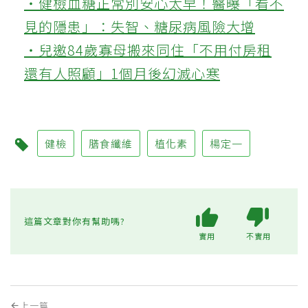
‧健檢血糖正常別安心太早！醫曝「看不
見的隱患」：失智、糖尿病風險大增
‧兒邀84歲寡母搬來同住「不用付房租
還有人照顧」1個月後幻滅心寒
健檢
膳食纖維
植化素
楊定一
這篇文章對你有幫助嗎?
實用
不實用
上一篇