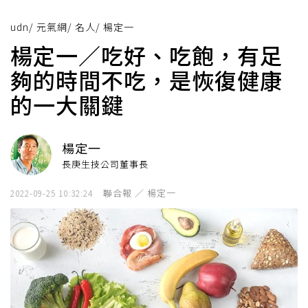
udn
/
元氣網
/
名人
/
楊定一
楊定一／吃好、吃飽，有足
夠的時間不吃，是恢復健康
的一大關鍵
楊定一
長庚生技公司董事長
聯合報 ／ 楊定一
2022-09-25 10:32:24