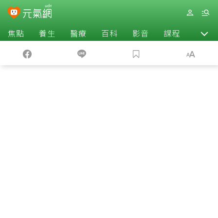
焦點
養生
醫療
百科
影音
課程
退休