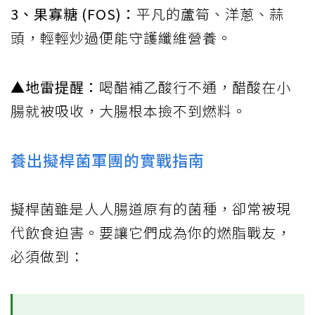
3、果寡糖 (FOS)：
平凡的蘆筍、洋蔥、蒜
頭，輕輕炒過便能守護纖維營養。
▲地雷提醒：
喝醋補乙酸行不通，醋酸在小
腸就被吸收，大腸根本撿不到燃料。
養出擬桿菌軍團的實戰指南
擬桿菌雖是人人腸道原有的菌種，卻常被現
代飲食迫害。要讓它們成為你的燃脂戰友，
必須做到：