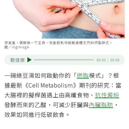
想減重，偶爾換一下主食，就能輕鬆地啟動身體天然的燃脂模式。
圖／ingimage
聽健康
00:00
/
00:00
一碗綠豆湯如何啟動你的「
燃脂
模式」？根
據最新《Cell Metabolism》期刊的研究：當
大腸裡的擬桿菌遇上由高纖食物、
抗性澱粉
發酵而來的乙酸，可減少肝臟與
內臟脂肪
，
效果如同進行低碳飲食。