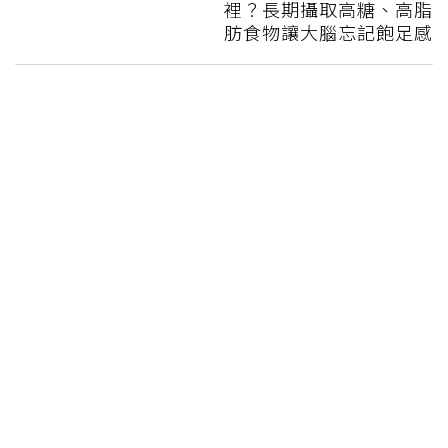
裡？長期攝取高糖、高脂
肪食物讓大腦忘記飽足感