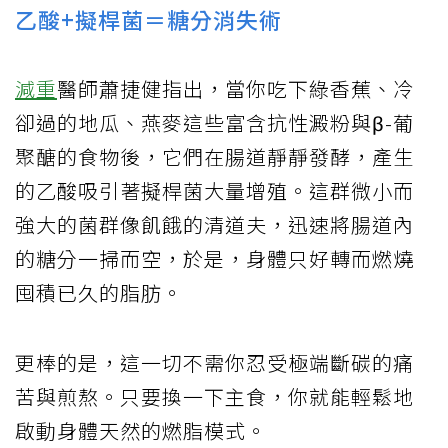
乙酸+擬桿菌＝糖分消失術
減重
醫師蕭捷健指出，當你吃下綠香蕉、冷
卻過的地瓜、燕麥這些富含抗性澱粉與β-葡
聚醣的食物後，它們在腸道靜靜發酵，產生
的乙酸吸引著擬桿菌大量增殖。這群微小而
強大的菌群像飢餓的清道夫，迅速將腸道內
的糖分一掃而空，於是，身體只好轉而燃燒
囤積已久的脂肪。
更棒的是，這一切不需你忍受極端斷碳的痛
苦與煎熬。只要換一下主食，你就能輕鬆地
啟動身體天然的燃脂模式。