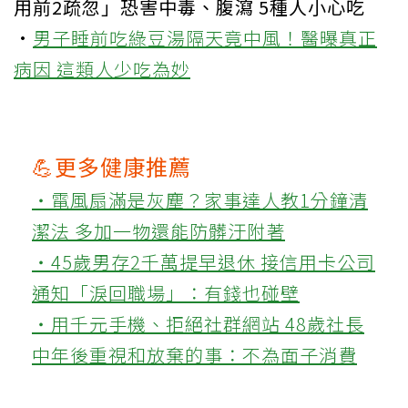
用前2疏忽」恐害中毒、腹瀉 5種人小心吃
·
男子睡前吃綠豆湯隔天竟中風！醫曝真正
病因 這類人少吃為妙
💪更多健康推薦
‧電風扇滿是灰塵？家事達人教1分鐘清
潔法 多加一物還能防髒汙附著
‧45歲男存2千萬提早退休 接信用卡公司
通知「淚回職場」：有錢也碰壁
‧用千元手機、拒絕社群網站 48歲社長
中年後重視和放棄的事：不為面子消費