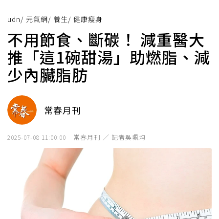
udn
/
元氣網
/
養生
/
健康瘦身
不用節食、斷碳！ 減重醫大
推「這1碗甜湯」助燃脂、減
少內臟脂肪
常春月刊
常春月刊 ／ 記者吳珮均
2025-07-08 11:00:00