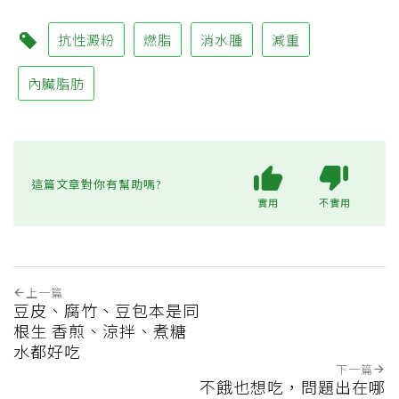
抗性澱粉
燃脂
消水腫
減重
內臟脂肪
這篇文章對你有幫助嗎?
實用
不實用
上一篇
豆皮、腐竹、豆包本是同
根生 香煎、涼拌、煮糖
水都好吃
下一篇
不餓也想吃，問題出在哪