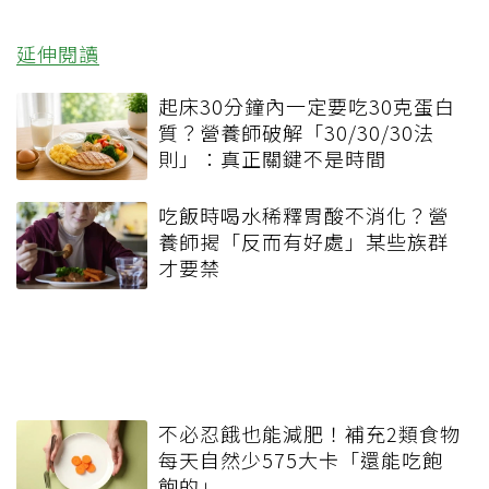
延伸閱讀
起床30分鐘內一定要吃30克蛋白
質？營養師破解「30/30/30法
則」：真正關鍵不是時間
吃飯時喝水稀釋胃酸不消化？營
養師揭「反而有好處」某些族群
才要禁
不必忍餓也能減肥！補充2類食物
每天自然少575大卡「還能吃飽
飽的」