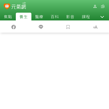
焦點
養生
醫療
百科
影音
課程
退休