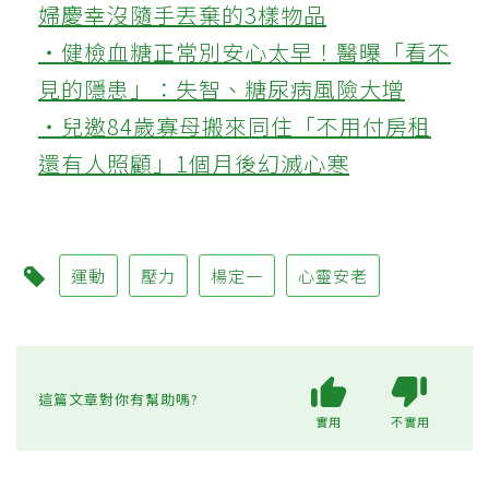
婦慶幸沒隨手丟棄的3樣物品
‧健檢血糖正常別安心太早！醫曝「看不
見的隱患」：失智、糖尿病風險大增
‧兒邀84歲寡母搬來同住「不用付房租
還有人照顧」1個月後幻滅心寒
運動
壓力
楊定一
心靈安老
這篇文章對你有幫助嗎?
實用
不實用