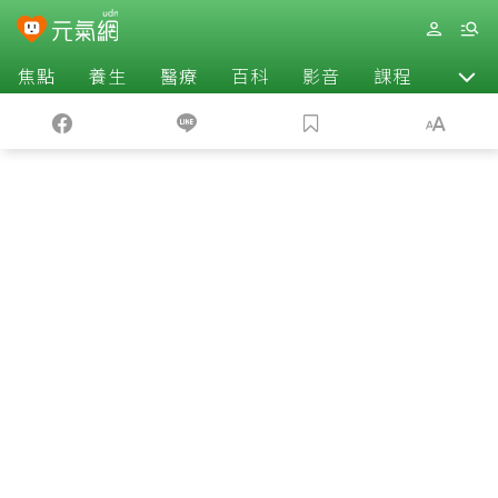
焦點
養生
醫療
百科
影音
課程
退休