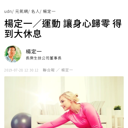
udn
/
元氣網
/
名人
/
楊定一
楊定一／運動 讓身心歸零 得
到大休息
楊定一
長庚生技公司董事長
聯合報 ／ 楊定一
2019-07-28 12:30:12