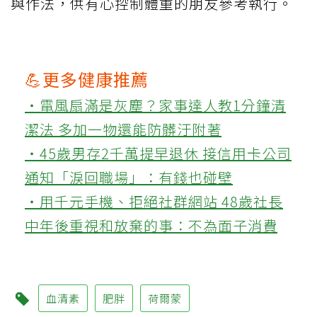
與作法，供有心控制體重的朋友參考執行。
💪更多健康推薦
‧電風扇滿是灰塵？家事達人教1分鐘清
潔法 多加一物還能防髒汙附著
‧45歲男存2千萬提早退休 接信用卡公司
通知「淚回職場」：有錢也碰壁
‧用千元手機、拒絕社群網站 48歲社長
中年後重視和放棄的事：不為面子消費
血清素
肥胖
荷爾蒙