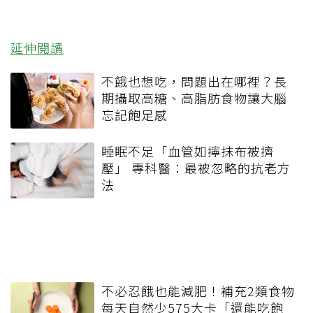
延伸閱讀
不餓也想吃，問題出在哪裡？長
期攝取高糖、高脂肪食物讓大腦
忘記飽足感
睡眠不足「血管如擰抹布被擠
壓」 專科醫：最被忽略的抗老方
法
不必忍餓也能減肥！補充2類食物
每天自然少575大卡「還能吃飽