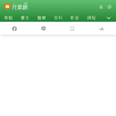
焦點
養生
醫療
百科
影音
課程
退休