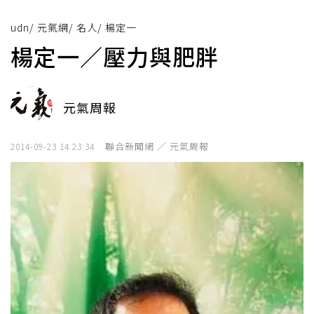
udn
/
元氣網
/
名人
/
楊定一
楊定一／壓力與肥胖
元氣周報
聯合新聞網 ／ 元氣周報
2014-09-23 14:23:34