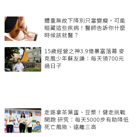
體重無故下降別只當變瘦，可能
暗藏這些疾病！醫師告訴你什麼
時候該就醫？
15歲經營之神3.9億暴富落幕 麥
克風少年蘇友謙：每天領700元
過日子
走路拿茶葉蛋、豆漿！健走挑戰
開跑 研究：每天5000步有助降低
死亡風險、遠離三高