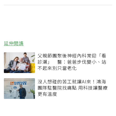
延伸閱讀
父親節團聚後神經內科常迎「看
診潮」 醫：爸爸步伐變小、站
不起來別只當老化
沒人想碰的苦工就讓AI來！鴻海
團隊駐醫院找痛點 用科技讓醫療
更有溫度