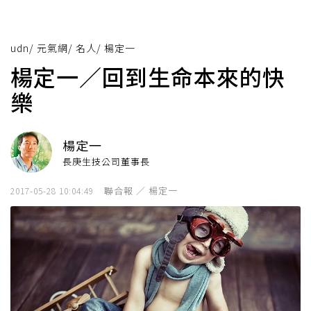
udn
/
元氣網
/
名人
/
楊定一
楊定一／回到生命本來的快
樂
楊定一
長庚生技公司董事長
聯合報 ／ 楊定一
2017-05-28 10:04:49