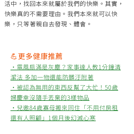
活中，找回本來就屬於我們的快樂。其實，
快樂真的不需要理由。我們本來就可以快
樂，只等著親自去發現、體會。
💪更多健康推薦
‧電風扇滿是灰塵？家事達人教1分鐘清
潔法 多加一物還能防髒汙附著
‧被認為無用的東西反幫了大忙！50歲
婦慶幸沒隨手丟棄的3樣物品
‧兒邀84歲寡母搬來同住「不用付房租
還有人照顧」1個月後幻滅心寒