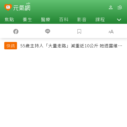
焦點
養生
醫療
百科
影音
課程
退休
55歲主持人「大量走路」減重近10公斤 她透露維持
快訊
十多年習慣心法