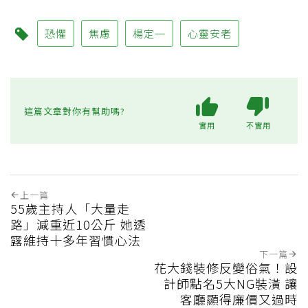
恐懼
焦慮
楊定一
心靈安老
這篇文章對你有幫助嗎?
實用
不實用
上一篇
55歲主持人「大量走
路」減重近10公斤 她透
露維持十多年習慣心法
下一篇
花大錢裝修反變俗氣！設
計師點名5大NG裝潢 讓
客廳顯得廉價又過時