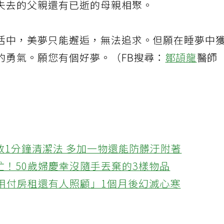
失去的父親還有已逝的母親相聚。
活中，美夢只能邂逅，無法追求。但願在睡夢中
的勇氣。願您有個好夢。（FB搜尋：
鄒頡龍
醫師
教1分鐘清潔法 多加一物還能防髒汙附著
忙！50歲婦慶幸沒隨手丟棄的3樣物品
不用付房租還有人照顧」1個月後幻滅心寒