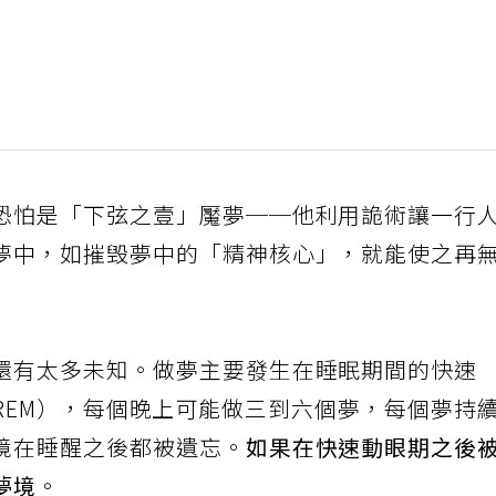
恐怕是「下弦之壹」魘夢──他利用詭術讓一行
夢中，如摧毁夢中的「精神核心」，就能使之再
還有太多未知。做夢主要發生在睡眠期間的快速
ment, REM），每個晚上可能做三到六個夢，每個夢持
境在睡醒之後都被遺忘。
如果在快速動眼期之後
夢境
。