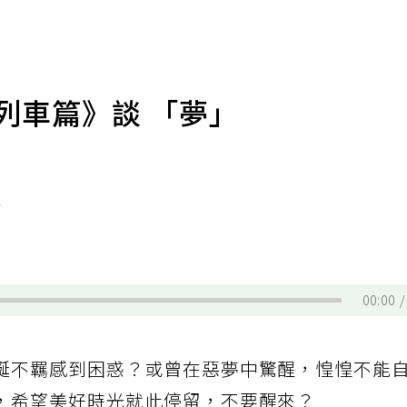
列車篇》談 「夢」
任
00:00
誕不羈感到困惑？或曾在惡夢中驚醒，惶惶不能
，希望美好時光就此停留，不要醒來？