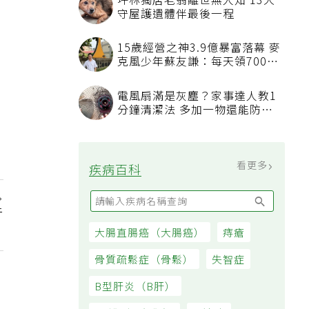
坪林獨居老翁離世無人知 13犬
守屋護遺體伴最後一程
15歲經營之神3.9億暴富落幕 麥
克風少年蘇友謙：每天領700元
過日子
電風扇滿是灰塵？家事達人教1
分鐘清潔法 多加一物還能防髒
汙附著
看更多
疾病百科
行
大腸直腸癌（大腸癌）
痔瘡
骨質疏鬆症（骨鬆）
失智症
B型肝炎（B肝）