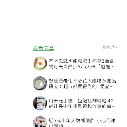
看更多
最新文章
不必忍餓也能減肥！補充2類食
物每天自然少575大卡「還能吃
飽飽的」
想延緩老化不必花大錢吃保健品
研究：超市都買得到的1便宜食
品就可以
用千元手機、拒絕社群網站 48
歲社長中年後重視和放棄的事：
不為面子消費
近5成中年人腹部肥胖 小心代謝
出問題