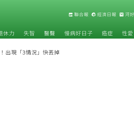
聯合報
經濟日報
河
退休力
失智
醫聲
慢病好日子
癌症
性愛
！出現「3情況」快丟掉