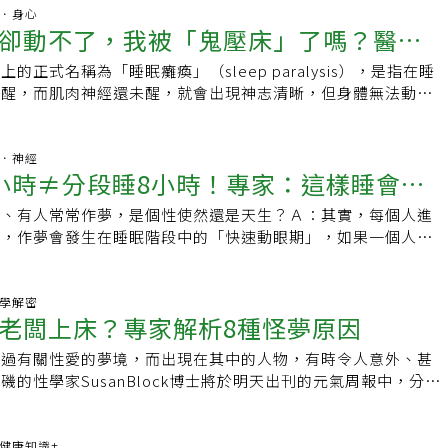
睡眠少到什麼程度會導致死亡，但可以確定的是，睡眠過少會無
友說：看到這一幕，也希望像劇中人物進入美夢，與他童年就失
來。或者，要是你覺得藏在床底下離自己太近，心裡不踏實，不
止或週期性肢動症患者，他們沒辦法維持穩定的睡眠，就會記得
精神．身心
分的休息，器官的受損與負擔無法修復。至於睡眠過多會提高死
逝的母親相聚。朋友的心情我理解。但在現實生活中，美夢只能
卻動不了，我被「鬼壓床」了嗎？醫師
頭正在五顏六色的雲層中旋轉—你可以自行指定顏色，像我的話
一種睡眠障礙叫「快速動眼期睡眠剝奪」，就是因為某些因素，
為在睡眠中有一些問題，例如睡眠呼吸中止患者，睡越久缺氧時
。但願在睡夢中獲得的溫暖，能成為我們面對未來的勇氣。願您
揚，或是被《綠野仙蹤》（The Wonderful Wizard of
進入快速動眼期，所以就不會作夢。當然有部分是其他因素，像
負擔越重，發生心臟病或高血壓的機會就越高。所以睡眠時間過
的正式名稱為「睡眠癱瘓」（sleep paralysis），是指在睡
處
搜尋：鄒頡龍醫師聊生活，談健康）
捲風咻一聲捲上天空。這些技巧中的任何一項都值得嘗試，雖然
缺氧，因為缺氧的關係而進不到快速動眼期，這種患者在白天的
都會增加，但兩者的誘發原因是不一樣的。(本文選自三民書局
清醒，而肌肉神經還未醒，就會出現神志清晰，但身體無法動彈
但在好些試驗中，很大一部分受試者成效顯著。美國德州貝勒大
神，跟他講話則是有聽沒有懂，短期記憶可能還可以，但他沒辦
:睡眠權威親自傳授的好眠祕訣》)
動眼期，感官功能明顯減退，全身肌肉鬆弛，容易作夢，為了避
iversity）睡眠神經科學與認知實驗室（Sleep Neuroscience
成長期記憶。如果他可以根據睡眠問題去做治療，讓睡眠中有快
動起來誤傷自己或床伴，大腦一邊在作夢，一邊會向身體釋放一
n Laboratory）主任麥克．史卡藍（Michael Scullin）所開發的新
後，白天的精神狀況和表現就會不一樣了，就連記憶也會變好。
劑的神經物質，讓身體動不了。在正常情況下，這種肌肉麻痹導
腦部．神經
拿就寢時間來謄寫一張待辦清單，乍聽之下似乎會覺得根本搞錯
是很重要的，擁有夢境活動，是保證人體正常運行的重要因素之
小時≠分段睡8小時！專家：這樣睡會出
與快速動眼期睡眠同步的。然而，有的時候卻會出現快速動眼期
險提醒自己所有隔天應該要完成的事項，結果搞到滿心焦慮？乍
民書局出版《一級睡眠術:睡眠權威親自傳授的好眠祕訣》)
已經逐漸清醒，但身體還處於肌肉麻痹狀態的情況，此即「睡眠
法保證會讓你心煩要怎麼熬過明天，以至於夜不成眠，試驗結果
眠、有人常常作夢，是個性使然還是天生？Ａ：其實，每個人進
夠清楚地意識到自己是在作夢並且試圖醒來，而身體卻不受控制
者爬上床之前應要求寫下待辦清單，或是當天完成事項的滿意清
夢，作夢會發生在睡眠階段中的「快速動眼期」，如果一個人總
睡眠癱瘓與作惡夢不同。我們作惡夢時，大腦仍然處於睡眠狀
時間比後者平均早了九分鐘。這套技巧的理論是，一旦所有項目
速動眼期」醒來，就可能誤以為自己天生一覺好眠、都不會作
現睡眠癱瘓，即便仍然在作夢，但我們的意識是完全清醒的，甚
頭，就會被你從心頭移除，於是你就無需再費力把它們保存在想
當人們進入睡眠後，會先進到「非快速動眼期」，由淺睡進入深
卻無法控制自己的頭部、四肢和軀幹，也無法發出聲音，且常常
已經白紙黑字地條列在清單上，等著你明早起身後回想起來並動
、N2、N3三個階段，接著會從N3回到N2，但是，N2不會回到
心理學解密
悶。在這個過程中，人們往往因為無法控制自己的身體或無法立
們一旦被寫下來，看起來也似乎比隨意胡塞在腦中某個角落更好
老闆上床？專家解析8種怪夢原因
階段，而會進入介於N1與N2之間的「快速動眼期」。在「快速
懼，因此在科技還不發達的年代，這種現象便出現了各種迷信的
經具體化它們了。你可能會以為，最忙碌的人會寫下最冗長的清
大腦會從視覺皮質區提取白天的記憶，加以重整、固化，以變成
床或惡魔襲擊等。這其實是一種睡眠現象，一般人偶爾也可能會
作過有關性愛的夢境，而出現在其中的人物，有時令人意外、甚
般人還要難以入睡，但是研究卻發現，在待辦清單上列出超過十
視覺皮質區參與，因此這個時候會出現影像，但因為掌管邏輯的
彈不得並不是真的動不了，「被壓」其實是自己假想的，幾分鐘
磯的性學家SusanBlock博士將於明天出刊的元氣周報中，分析
而更快入睡，平均早了十五分鐘。當你在條列自己的待辦清單
與之連結，因此夢境往往雜亂無章。若是在這個階段醒來，就可
如果在睡覺時進入了睡眠癱瘓狀態，雖然會驚恐，但要告訴自己
出，夢境代表的意義通常不是它表面所呈現的樣子。它象徵你現
體明確，即使最後變成一張落落長的清單，也遠比簡略條列「雜
生什麼事，隨著清醒再逐漸淡忘。從N1、N2走到N3，再從N3
狀況，也不會對身體有害，可調整呼吸，讓自己平靜下來。然後
的問題，關於欲望和希望，是一種潛意識的表現。夢的專家
來得強。要是你正打算乾脆心裡默記就好，省得還要拿起紙筆寫
眼期，這稱作一個睡眠周期，所需時間約為90分鐘，一般睡眠需
中在某些小肌肉群，如手指或腳趾，或者轉動眼球。一旦身體可
enberg說，關注自己關於性愛夢境的變化，可從中發現你想要的生
題.健康知識+