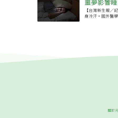
噩夢影響睡
琢。2.房子失火
你較易做惡夢。5
似一件我們喜歡
變目前的處境。
處理糖。有時若
【台灣新生報／記
夠好的事情。儘
3.溺水。夢到自
治療，會造成嚴重
身冷汗。國外醫
白日夢與現代生
強烈到把你淹沒
三個月。通常做
狀出現之前，患
狀態，不限任何
在情緒上的體驗。
不要小看這些夢
如果做噩夢很頻
權，並找到可以
味你開始對自己
成為母親做準備
治療。睡覺的時候
得自己失去吸引力
團》：
淺，一個晚上平
你的時間和資源
師、睡眠醫學研究
驚，而你常對向你
Mail）訪問時
顯示你開始覺得
醒來，並對夢境
為達成某一目標
師表示，荷蘭醫
標的時間不多了
險比一般人增加
團》：
人多七倍之多。
容易出現呼吸障
在睡眠快速動眼
響，呼吸困難症
刻。邱偉哲醫師
壓力症候群來說
重大壓力，因此
關於
因素，有些降血