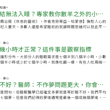
處於焦慮狀態、日有所思夜有所夢，就容易發生鬼壓床反應；其
動眼期（rapid eye movement, REM），每個晚上可能做
、重口味飲食，喝茶、咖啡等，也容易在動眼期時出現睡眠癱瘓
康知識+
個夢持續數秒或數十分鐘，但大部分的夢境在睡醒之後都被遺
結無法入睡？專家教你數羊之外的小技
發生在20至50歲左右的人身上，女性與月經生理期有關，男性
動眼期之後被叫醒，比較能夠記得剛剛做過的夢境。在不同的文
量不足所致。若遇到此狀況時，可利用腦波清醒時的「非動眼
被賦予不同的意義。2000多年前，《莊子·齊物論》寫下「蝴
商周出版《休息的藝術》，作者克勞蒂亞‧哈蒙德】撫慰人心的
不要起床，等真正睡飽了再起來。但若真的非起床不可，可以自
末佛洛伊德寫下「夢的解析」，認為夢反映我們內心的焦慮還有
愛杞人憂天，多數人還是希望睡前的就寢時間思緒可以就此平靜
喚起慣用的手腳起床，因為手腳的中樞神經負責掌握、指揮，可
格則將夢描述成給予做夢者的訊息，可以幫助做夢者自我改善。
，四○％成年人說每個月總會有幾天無法入睡，因為腦中思緒糾
將肌肉喚起來，起床上廁所、喘息、深呼吸，再入睡。在疫情嚴
曼認為：快速動眼期的夢境，可以消化當天的訊息，白天所見所
人來說，這種情況發生的次數更多。有許多技巧可以協助你從惱
床看診的患者增加一倍之多，他們多半沒運動，情緒緊張、焦
咀嚼、消化」，可以選擇「被排泄」或「被吸收」。也有研究指
所有自己應該完成的事情中解脫出來。有些人練習靜觀，專注在
精神．身心
天要好好運動，以避免鬼壓床上身。
幾小時才正常？這件事是觀察指標
緩解憂鬱症。良好睡眠與健康息息相關。根據國家睡眠基金會的
，仔細觀察腦中來來去去的想法；其他人則進行一種所謂身體掃
晚上作夢的時間超過兩個小時。有研究發現，如果老鼠被剝奪了
腳趾，直達頭頂，好讓自己集中精神，輪流收緊、放鬆身體的每
現鐘形分布，大部分人的睡眠需求是七個半到八個半小時，少數
的睡眠，則大腦記憶中心海馬體產生的神經細胞會減少。既然作
我失眠睡不著，就會開始在腦中數綿羊，隨機挑一個數字，然後
八個半小時或少於七個半小時。就像吃飯一樣，有些人吃兩碗才
要，如何獲得更多快速動眼期睡眠呢？最好的方法就是「充足的
。最近我選的數字是三一四，我會絞盡腦汁想出各種可以把它除
半碗就飽了，睡眠需求的長短並不是每個人都一樣。只要起床後
造好的睡眠環境，在涼爽黑暗的房間睡覺，關閉電子設備，避免
是不管你加減乘除各個數字，只要最後可以得到三一四這個答案
的精神狀況充沛或工作能專注，這樣就表示睡眠足夠了，無須執
前避免酒精、尼古丁。比較長的夢通常發生在睡眠最後幾個小時
數必須設計得足夠困難，這樣我才能強迫自己專注思考數字而非
小時。 睡眠時間與年齡息息相關。嬰兒一天有二十個小時都在
精神．身心
是在清晨），因此連續睡眠的時間足夠，才能獲得好的快速動眼
是也不能太難，免得我腦筋動起來反而變清醒。如果你擅長召喚
不好？醫師：不作夢問題更大，你會變
會隨著年齡增長越來越短，到成年之後，就會縮短為七個半到八
科，影響睡眠品質最嚴重的就是夜尿，夜間多次起床上廁所導致
較喜歡尼德蘭臨床心理學家柯霍夫（Ad Kerkhof）在這一門
年齡越長，有些人會覺得老年人的睡眠需求比較少，但其實並不
因此精神不振，影響整體健康。建議請泌尿科醫師診治，減少夜
建立的技巧。為了減少有意自殺族群老是出現的那種念頭，他開
這是問句，但睡眠醫學已經確定多夢就是等於睡不好。我們平均
晚上維持整夜睡眠的時間會比較短，白天則會打瞌睡，所以一整
快速動眼期的睡眠。《鬼滅之刃 無限列車篇》最觸動觀眾的
技巧，適用於任何希望自己別再窮擔心的人。其中一招能夠喊停
到七個夢，但是我們記得的夢境通常是最後一個或幾個夢境，也
眠時間，並不會比年輕時少很多，只是睡眠的時段會比較破碎、
的美夢，並不是升官發大財，而是明知不可能，卻深刻的渴望。
的念頭的技巧，是想像你把它們都鎖進一個盒子裡，然後藏在床
鐘內快速動眼期發生的夢境。作夢雖然一定會發生，但不記得自
眼期的比例也會有變化。睡眠時間與死亡率也有關係，雖然還沒
夢中穿越時空，與當年被惡鬼殺死的母親、弟妹重逢，激動地抱
念頭浮現腦中，就想像自己正把它們丟進盒內，它們被乖乖鎖在
示睡眠品質好。如果知道自己有作夢，表示睡眠的穩定度不夠，