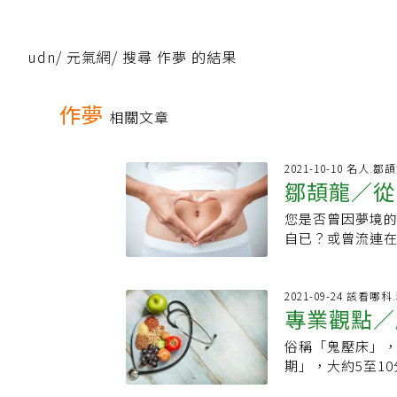
udn
/
元氣網
/
搜尋 作夢 的結果
作夢
相關文章
2021-10-10 名人.鄒
鄒頡龍／從
您是否曾因夢境
自已？或曾流連
天都需要睡眠，也
冠軍的電影《鬼滅
述主角炭治郎帶
2021-09-24 該看
專業觀點／
壽郎見面，在旅
的性命。全劇充
俗稱「鬼壓床」
騰。電影中最讓
期」，大約5至1
一行人呼呼大睡
醒、身體癱軟，
使之再無甦醒的