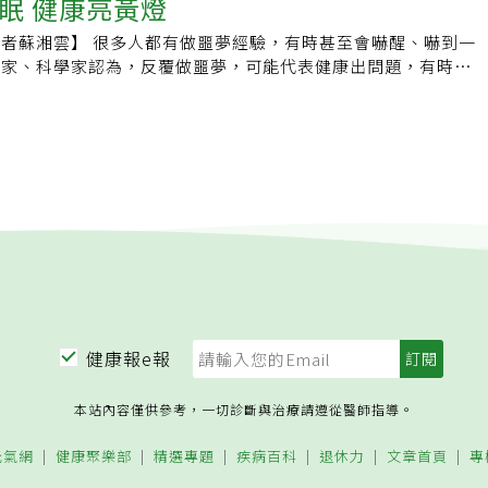
眠 健康亮黃燈
。當你夢到房子失火，往往代表你需要採取創意性的行動，來改
.糖尿病／低血糖：此病影響身體生產胰島素的能力，連帶影響
做，但真的去做又會感到內疚的事，也是我們理解不足或做得不
但是不論你多麼努力，你發現你很難把精力導向建設性的結果。
是注射太多胰島素，血壓下降，導致低血糖，若是為時過久不予
者蘇湘雲】 很多人都有做噩夢經驗，有時甚至會嚇醒、嚇到一
管如此，我們還是發現做白日夢能讓人獲得休息。問題在於，做
己溺水，顯示你在情緒上極為投入某種情況，但是這些情緒可能
症狀，包括做惡夢。6.懷孕：孕婦常做惡夢，特別在懷孕最後
學家、科學家認為，反覆做噩夢，可能代表健康出問題，有時症
活中眾多奪人心思的事物相互矛盾。做白日夢是一種自然而為的
。若你夢到自己沉入水底，意味你沉浸在自己的感覺裡，回應你
這些夢是她們在潛意識中，面對初為人母的恐懼和焦慮的方法。
者會先產生這樣的困擾。國泰醫院精神科主治醫師邱偉哲提醒，
地方可做，但我們似乎得提供自己一道可以遁入白日夢境的特
4.伴侶不忠。夢到伴侶出軌，與伴侶可能有小三無關，而是意
，心理學家認為藉著討論夢境，可以瞭解自己的焦慮和情緒，為
繁，影響到睡眠、白天精神狀況，最好接受一下專業醫師評估、
安心作夢的避難所。
的性感和吸引力失去自信，反映你漠視自己某些基本需要，而覺
。▍提供優質新聞，還需要你的鼓勵，按讚加入《元氣網粉絲
，通常是在快速動眼期（REM）才會做夢，這段時間睡眠很
。5.恐怖攻擊。這種夢在高壓工作環境特別普遍，顯示有人對
均會出現四、五次快速動眼期。英國帕普沃爾斯醫院心臟科醫
突然提出不合理的要求。恐怖攻擊的主要元素是趁人不備和震
學者尼可拉斯‧歐斯克羅福特接受英國《每日郵報》（Daily
提出的要求感到震驚和意外。6.錯過重要活動或遲到。這種夢
表示，很多疾病都可能干擾睡眠，這代表患者很容易在快速動眼期
即將失去完成某一目標的機會，夢裡的約會或期限，往往代表你
記憶猶新。頻繁做噩夢有時也和心臟疾病有關。歐斯克羅福特醫
而制定的時間表，例如生孩子或取得專業資格，但你發現完成目
學期刊曾有一篇研究報告發現，頻繁做噩夢的人出現心律不整風
。▍提供優質新聞，還需要你的鼓勵，按讚加入《元氣網粉絲
三倍，常做噩夢的人也常有胸痛困擾，其出現胸痛機率也比一般
歐斯克羅福特醫師解釋，心臟病，特別是心臟衰竭患者，晚上很
礙。心臟衰竭常導致肺部積水，患者呼吸就會比較困難。尤其是
期，由於身上多數肌肉都已徹底放鬆，掌管呼吸肌肉也會受影
健康報e報
狀便更明顯。患者往往在快速動眼期醒來，對於噩夢更是記憶深
表示，有些人做噩夢與創傷後壓力症候群、壓力有關，以創傷後
本站內容僅供參考，一切診斷與治療請遵從醫師指導。
，患者大多因為戰爭、強暴、車禍等重大、危及生命事件而飽受
就常反覆做噩夢。有時，做噩夢可能是壓力過大造成。除了疾病
元氣網
健康聚樂部
精選專題
疾病百科
退休力
文章首頁
專
壓藥、抗憂鬱劑等也可能影響做噩夢頻率。邱偉哲醫師提醒，如