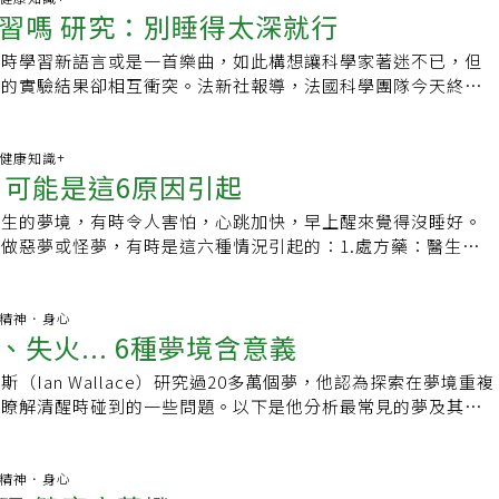
謹記，這種做法可能根本行不通。你若真心希望滿腦子的工作任
，共需6至9個鐘頭。只有前兩個周期可進入N3這個深睡階段，且
習嗎 研究：別睡得太深就行
繼續躺在床上，而是坐起來或下床走一走，讓自己完全清醒，避
生性關係這並不意味著你真的想和這些人發生關係，而是代表你
靜時光，就得寫下來，才能抹去它們在腦中的存在感。在腦子裡
短；後面的周期都只到N2，而快速動眼期時間增加。了解睡眠
癱瘓狀態。如果偶爾出現睡眠癱瘓，只是當下容易恐慌焦慮，並
，並希望擁有他們身上的一些特質。「性是兩人之間結合的終極
不放，反而可能會適得其反，像是在鼓勵你的大腦回收這些項
次睡滿8小時」跟「分段睡、總時間長為8小時」是不一樣的，
覺時學習新語言或是一首樂曲，如此構想讓科學家著迷不已，但
遺症。但如果沒有相關疾病卻經常發生睡眠癱瘓，則需要養成良
在夢中與某人發生關係，可能意味著你想要他身上所擁有的東
壓在心頭，你才不會忘記執行它們。謳歌心智漫遊這些技巧肩負
好幾段，那麼每次開始睡，睡眠周期就得從頭來過，走不到較長
到的實驗結果卻相互衝突。法新社報導，法國科學團隊今天終於
熬夜，保證充足的睡眠時間，入睡時避免平躺的姿勢（側睡比平
berg說。2.和老闆上床這個夢境代表著你想和老闆親近，但不是
我們的心智漫遊進入黑洞，或是將我們的心智安置在一處最終得
眼期」，因而無法修剪不必要的記憶或將必要記憶固化保存，長
人們闔眼睡覺時，大腦只在特定階段可學習。研究人員在「自然
的機會低一些）。養成良好的生活習慣也很重要，不濫用藥物，
性是如此親密的關係，這意味你和老闆的想法或管理風格天差地
夜好眠的地方；它們有自己的定位，而且可能大有用處。不過總
題。諮詢專家／台灣大學獸醫系暨腦與心智科學研究所教授張芳
 Communications）期刊中寫道，受試者能夠記得在快速動眼期
習、工作中學會釋放壓力，減少焦慮情緒；睡前不要吃太飽，聽
接近彼此的方式，但不是那種令人臉紅心跳的方式。3.和伴侶
該不需要太在意做白日夢或是放任心智漫遊。顯然，我們不能恍
等睡眠階段所播放的音樂。我們通常在無意識的快速動眼期作夢，
題.健康知識+
洗個熱水澡，保持臥室空氣流通，適量運動（睡前不要劇烈運
夢裡找不到性愛空間，往往代表你和伴侶現實生活中缺乏聯繫。
一生，不過正如其他面向的休息之道，我們可能應該容許心智花
 可能是這6原因引起
雙眼會不停地轉動；N2則是較淺層的睡眠階段，屬非快速動眼
少睡眠癱瘓的發生。(本文選自三民書局出版《一級睡眠術:睡眠
你是否一直處於忙碌狀態？該是安排約會之夜的時刻了。4.騎
時間到處漫遊。做白日夢是一處相對尚未被充分研究的領域，而
研究人員說，深層非快速動眼期的第3階段稱為N3，絕對不利於
眠祕訣》)
回擺動，象徵一個行動的夢想。也可能是你想要在床笫間放鬆一
生生的夢境，有時令人害怕，心跳加快，早上醒來覺得沒睡好。
會做白日夢，科學上的解釋很有限，甚至無法闡明為什麼對我們
隊發表聲明說：「先前在N2睡眠階段聽到的聲音，會被遺忘或
公共場合做愛暴露在眾人面前的性愛，意味著你很在意旁人對你
做惡夢或怪夢，有時是這六種情況引起的：1.處方藥：醫生開
一種獲得休息的好做法。正如我們所知，我們可能感覺自己似乎
憶裡被抹去一樣。」科學家將23名志願者接上腦電圖，並在他
看法。6.夢見飛行完全自由、不受阻礙，完全屈服於身體感
惡夢和其他怪夢。雖然不見得會列為副作用，但是吃處方藥導致
上大腦永不停歇，而且在某些方面還比以往任何時候更忙。對那
種音調的錄音檔。受試者醒來後，科學家會測試他們對這些簡單
行與性高潮密切相關。」SusanBlock說。關於飛行的夢，可能
，包括抗憂鬱藥、高血壓藥、帕金森氏症的用藥和某些抗生素
會稍感內疚的人來說，這麼做就是在偷懶，神經科學或許可以讓
楚。期刊公布的新聞摘要指出，團隊「觀察到淺層非快速動眼期
活狀態感到沮喪。7.與名人性交焦點其實不在名人身上，而是
你曾感冒發燒過，你可能知道晚上會做怪夢。發燒時做怪夢，是
百科.精神．身心
們做白日夢的當下並不是大腦關機，而是遁入另一種形式的心理
眼期之間存在極大不同，淺層時期有可能學習，深層時期的學習
失火... 6種夢境含意義
生性關係的夢，代表你期待在自己的生活中尋找聚光燈。8.夢
得大腦體驗幻覺和身歷其境的景像。3.吃辛辣食物：就寢前吃
義而言，做白日夢的感覺更貼近出門散心，而非躺在搖椅上晃啊
」
夢見前任，可能只是你的大腦在精神硬碟上進行盤點。例如他的
響你的體溫，干擾睡眠的快速動眼期（REM）而做惡夢。芝加
日夢有如放鬆身心的鄉間漫步，並不是為了走到特定目的地，只
（Ian Wallace）研究過20多萬個夢，他認為探索在夢境重複
或是你在推特上剛好看見他的發文，並不意味著你下意識的想吃
生麗莎．梅德利（Lisa Medalie）說，這是因為油膩或辛辣
運動本身的樂趣；重點不是在目的地，而是旅程本身。心智漫遊
助瞭解清醒時碰到的一些問題。以下是他分析最常見的夢及其意
果這個夢經常不斷的出現，你腦袋的搜尋引擎不斷出現他，可能
進而干擾睡眠周期。一般而言，含有色胺酸或褪黑素的食物，使
閒適漫步，為的是盡情享受沿路風景。做白日夢的能力與持續工
這是全球各地民眾最常做的夢，跨越國家、宗教或文化。夢到自
係存在需要解決的問題。
，而且覺得夢境活生生的。4.喝酒：上床前喝好幾杯酒，不僅
要。就研究角度而言，這是一門非常新穎的領域，如果我們可以
你追求完成某一目標，碰到挫折或挑戰；被動物追趕，代表難以
醒來，快速動眼期的睡眠時間也減少，導致睡眠不同階段迅速交
發掘更多有關提升有益的心智漫遊，而非擔憂和蒙著頭猜想的方
動；被怪物追趕，反映你有個顯著的才華，但是難以開展和雕
百科.精神．身心
身歷其境。酒精也使體溫略降，接著升高，這種不規則的現象令
天我們能夠開立讓人做白日夢的處方。就目前而言，做白日夢看