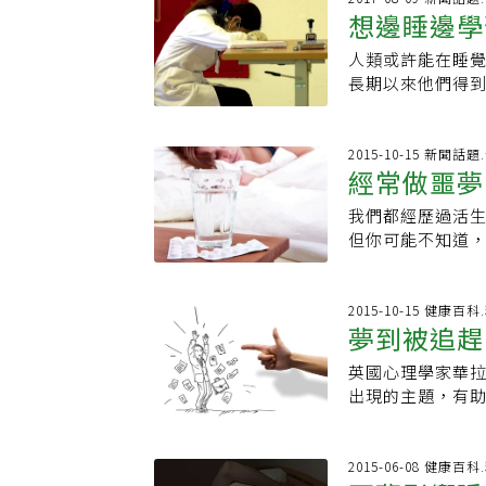
下一張清單，請
經過4到6個周期
想邊睡邊學
動了，最好不要
活。1.與熟人發
務別再來打擾平
快速動眼期時間較
免再次陷入睡眠
景仰愛慕這個人
緊抓著這張清單
周期就知道，「一
人類或許能在睡
不會留下什麼後
行為，所以當你
目，然後把它們
如果睡眠切割成
長期以來他們得
好的作息，避免
西。」Loewen
的目的是要阻止
時間的「快速動
解開謎題指出，
躺碰上睡眠癱瘓
用夢裡的方式。
以充分休息、一
期下來將出現問
通訊」（Nature
減少喝酒；在學
遠，需要找到一個
的來說，我們應
嘉
（REM）與N2
2015-10-15 新聞話
聽舒緩的音樂，
尋找私人空間在
神放空白白過完
經常做噩夢
這個階段的特徵是
動），都有助於減
看看你的行事曆，
費比現在更多的
期（NREM）。
權威親自傳授的好
著馬夢到騎馬來
我們都經歷過活
且對於為何我們
形成記憶。科學團
些的暗示。5.在
但你可能不知道，
多數人來說這是
記不住，就像從記
生活和感情決定的
的許多藥會造成
在休息，但事實
們睡覺時播放多
受……「在夢中飛
做惡夢相當常見
些放任心智漫遊
樂曲記得有多清
代表你對當前性生
等。2.發燒：若
2015-10-15 健康
他們釋懷。在我
與深層非快速動
夢到被追趕、
你自己。與名人發
因為體溫升高，使
活動；就這層意
則會受到壓抑。
見前任如果常常
辛辣食物，可以影
晃。但是，做白
英國心理學家華拉斯
生日即將到來，
哥大學醫院精神科醫
是為了體驗這項
出現的主題，有
回頭草。不過如
食物較難消化，
充其量就是一趟
義：1.被追趕。
代表你目前的關
你做夢的時間更長
作的能力一樣重
己被追趕，意味
睡眠較淺、經常
更深入理解它，
控制某種本能衝
2015-06-08 健康
替，使你做的夢
法，或許終有一