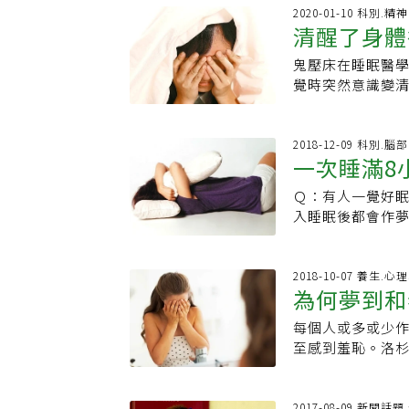
有直接證據顯示
頭痛哭。有位朋
裡面，再也出不
像是睡眠呼吸中
2020-01-10 科別.
法讓身體獲得充
去的父親還有已
清醒了身體
妨想像成這些念
自己的夢境。有
亡率，可能是因
邂逅，無法追求
就是紫色—然後隨風飄
在入睡之後不會
間就越長、心臟
鬼壓床在睡眠醫學上
教你如何自
有個好夢。（FB
Oz）裡的那種龍
是呼吸中止長期
少或過多，死亡率
覺時突然意識變
並非人人適用，
症狀就是兩眼無
出版《一級睡眠術
的現象。在快速
學（Baylor Un
法透過睡眠來形
免作夢太投入而
and Cognitio
速動眼期產生之
種效果類似麻醉
2018-12-09 科別.
技巧也能收效。
因此，夢對人們
一次睡滿8
致的「癱瘓」是
狀況，幹嘛要冒
一。(本文選自三
睡眠結束、大腦
看之下，這種做
Ｑ：有人一覺好
問題
癱瘓」：大腦能
卻非如此—受試
入睡眠後都會作
地僵直在床上。
單，前者入睡的
是剛好在「非快
態。但是一旦出
都被記在清單上
夢。一般來說，
至能睜開眼睛，
法中，因為它們
睡可再細分為N1
2018-10-07 養生.
伴隨壓抑感和胸
手處理。而且它
為何夢到和
N1這麼淺的睡眠
即醒來而感到恐
管理，因為你已
動眼期」階段，
解釋，例如鬼壓
每個人或多或少
單，因此會比一
長期記憶。由於
出現。所謂的動
至感到羞恥。洛杉
件事的大忙人反
前額葉此時沒有
後會自行緩解。
性愛的夢。她指
時，最好是要具
能清楚記得夢裡發
這不是什麼危險
實生活各個層面
務」或「公事」
回到N2與快速動
嘗試將注意力集
LauriLoew
2017-08-09 新聞話