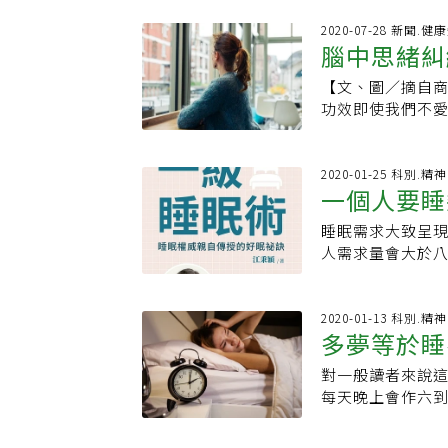
大有關，白天常
發生在睡眠期間的快速
次，睡前吃消夜
2020-07-28 新聞.健
三到六個夢，每
腦中思緒糾
反應；此症狀最常
忘。如果在快速
則可能白天運動
化與年代，夢往往
【文、圖／摘自
巧
期」，告訴自己
蝶夢」。19世紀
功效即使我們不
己靠「意志力」
慾望。卡爾·榮
下來。研究顯示
透過意志力傳導
心理學家羅賓奈
結；當然對某些
峻期間，因鬼壓
聞在作夢時被「
人的想法或焦慮
2020-01-25 科別.
慮，因此建議白
一個人要睡
出，作夢有助於
自己的呼吸吐納
數據，人類每個
描的運動，始自
睡眠需求大致呈
四天快速動眼期
一處部位。每當
人需求量會大於
夢對健康如此重
開始玩數字遊戲
會飽，有些人吃
優質睡眠」：創
盡的算法，或者
精神飽滿，整天
燈光與鬧鐘，睡
就好。我發現算
著於一定要睡滿八
2020-01-13 科別.
（對多數人來講
腦中的想法，但
多夢等於睡
睡覺，睡眠時間
期睡眠。在泌尿
視覺影像，可能會比
個半小時。隨著
睡眠中斷，白天
領域開闢蹊徑所
對一般讀者來說
這樣！
會比較少，只是
尿次數，也能增加
發出一套類似的
每天晚上會作六
天加總起來的睡
是：那讓人沉醉
在腦中轉個沒完
就是在最後十分
不連續，快速動
例如：炭治郎在
底下；每次這些
己有作夢，才表