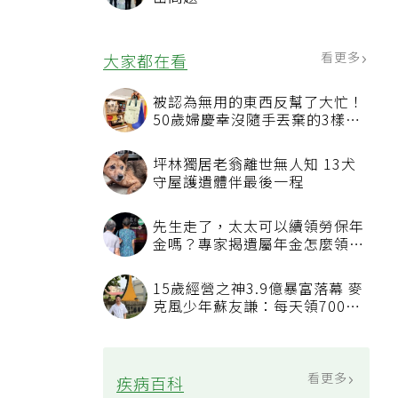
看更多
大家都在看
被認為無用的東西反幫了大忙！
50歲婦慶幸沒隨手丟棄的3樣物
品
坪林獨居老翁離世無人知 13犬
守屋護遺體伴最後一程
先生走了，太太可以續領勞保年
金嗎？專家揭遺屬年金怎麼領，
看順位還要看資格
15歲經營之神3.9億暴富落幕 麥
克風少年蘇友謙：每天領700元
過日子
看更多
疾病百科