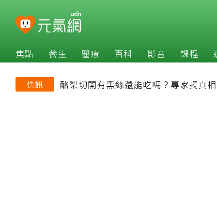
焦點
養生
醫療
百科
影音
課程
酪梨切開有黑絲還能吃嗎？專家揭真相
快訊