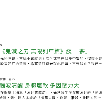
頡龍
《鬼滅之刃 無限列車篇》談 「夢」
的光怪陸離、荒誕不羈感到困惑？或曾在惡夢中驚醒，惶惶不能
在欣喜若狂的美夢，希望美好時光就此停留，不要醒來？我們每
都會作夢。夢，在2020年上映的日本動畫、榮登日本影史票房
之刃劇場版-無限列車篇》中，卻成為控制對方的武器。故事描
著妹妹禰豆子與善逸、伊之助搭上無限列車，與「炎柱」煉獄杏
哪科.精神．身心
腦波清醒 身體癱軟 多因壓力大
途中受到惡鬼的襲擊，他們盡一切努力擊退惡鬼，守住全車旅客
滿了少年人捨我其誰、守護正義的冒險精神，也讓觀眾熱血沸
，在醫學上稱為「睡眠癱瘓症」，通常發生在深度睡眠的「動眼
人驚心動魄的惡鬼，恐怕是「下弦之壹」魘夢──他利用詭術讓
0分鐘，發生時人多處於「將醒未醒、作夢」階段，此時的腦波清
，再指使手下進入他們夢中，如摧毁夢中的「精神核心」，就能
卻無法使用肢體起床活動。發生睡眠癱瘓症的原因，常見與壓力
機會。什麼是夢？人類對於夢這件事，還有太多未知。做夢主要