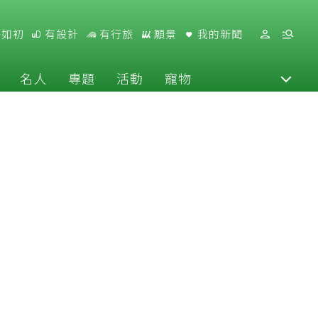
好如初
有設計
有行旅
願景
我的新聞
名人
專題
活動
寵物