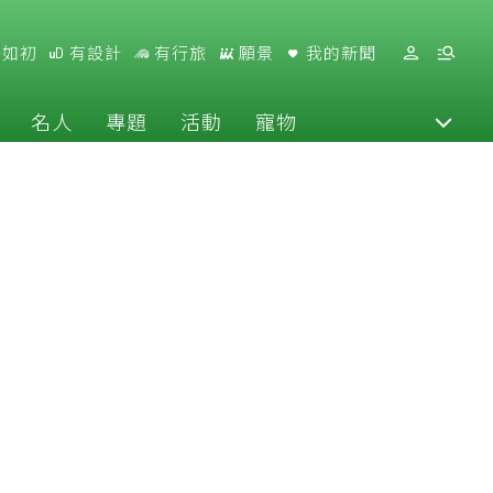
好如初
有設計
有行旅
願景
我的新聞
名人
專題
活動
寵物