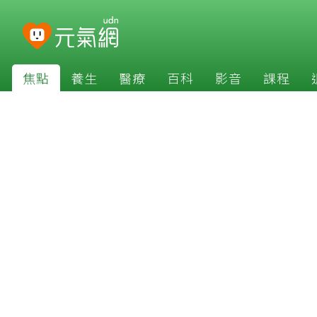
焦點
養生
醫療
百科
影音
課程