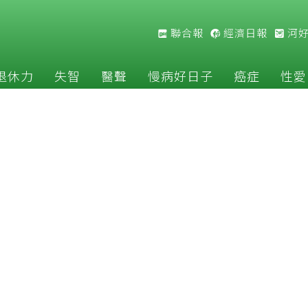
聯合報
經濟日報
河
退休力
失智
醫聲
慢病好日子
癌症
性愛