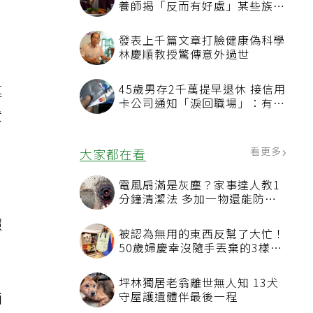
還
連
狀
照
兩