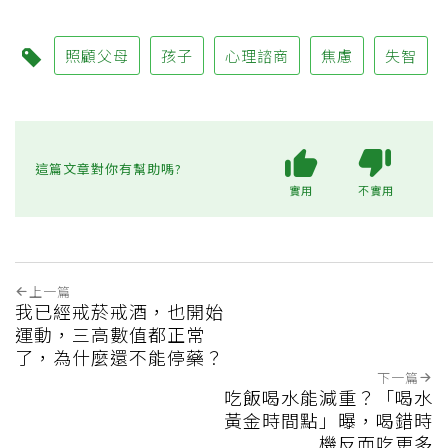
照顧父母
孩子
心理諮商
焦慮
失智
這篇文章對你有幫助嗎?
實用
不實用
上一篇
我已經戒菸戒酒，也開始
運動，三高數值都正常
了，為什麼還不能停藥？
下一篇
吃飯喝水能減重？「喝水
黃金時間點」曝，喝錯時
機反而吃更多