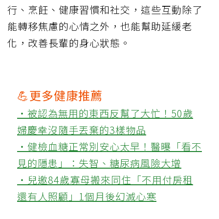
行、烹飪、健康習慣和社交，這些互動除了
能轉移焦慮的心情之外，也能幫助延緩老
化，改善長輩的身心狀態。
💪更多健康推薦
‧被認為無用的東西反幫了大忙！50歲
婦慶幸沒隨手丟棄的3樣物品
‧健檢血糖正常別安心太早！醫曝「看不
見的隱患」：失智、糖尿病風險大增
‧兒邀84歲寡母搬來同住「不用付房租
還有人照顧」1個月後幻滅心寒