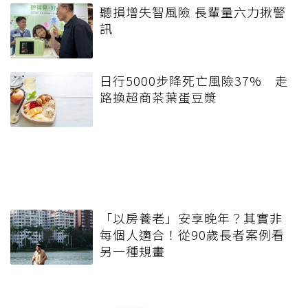
聽損增失智風險 長輩量六力揪警
訊
日行5000步降死亡風險37% 走
路換超商茶葉蛋豆漿
「以房養老」安享晚年？其實非
每個人適合！從90歲長者案例看
另一種規畫