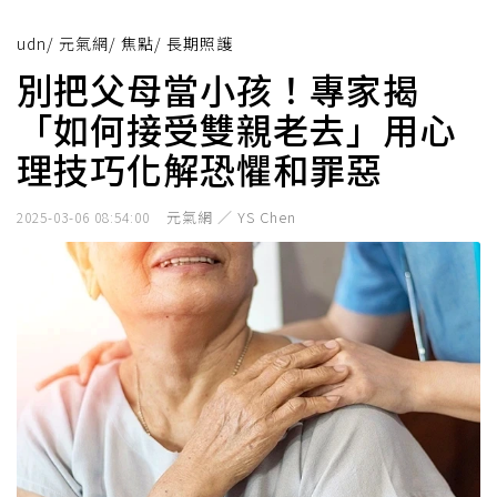
udn
/
元氣網
/
焦點
/
長期照護
別把父母當小孩！專家揭
「如何接受雙親老去」用心
理技巧化解恐懼和罪惡
元氣網 ／ YS Chen
2025-03-06 08:54:00