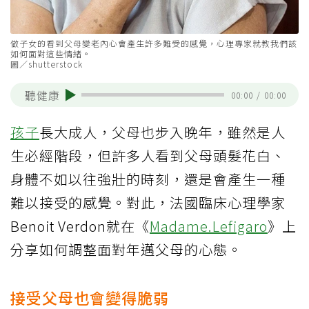
做子女的看到父母變老內心會產生許多難受的感覺，心理專家就教我們該
如何面對這些情緒。
圖／shutterstock
聽健康
00:00
/
00:00
孩子
長大成人，父母也步入晚年，雖然是人
生必經階段，但許多人看到父母頭髮花白、
身體不如以往強壯的時刻，還是會產生一種
難以接受的感覺。對此，法國臨床心理學家
Benoit Verdon就在《
Madame.Lefigaro
》上
分享如何調整面對年邁父母的心態。
接受父母也會變得脆弱