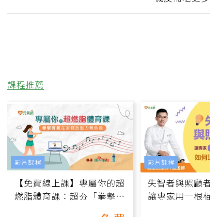
課程推薦
影片課程
影片課程
【免費線上課】專屬你的超
失智者與照顧者
燃脂體育課：超夯「拳擊有
讓專家用一根棍
氧」高壓族在家釋放壓力無
何逆轉退化大腦