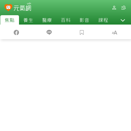
焦點
養生
醫療
百科
影音
課程
退休