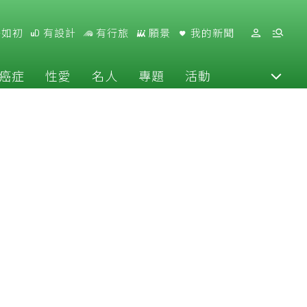
好如初
有設計
有行旅
願景
我的新聞
癌症
性愛
名人
專題
活動