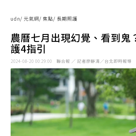
udn
/
元氣網
/
焦點
/
長期照護
農曆七月出現幻覺、看到鬼
護4指引
2024-08-20 00:29:00
聯合報 ／ 記者廖靜清／台北即時報導