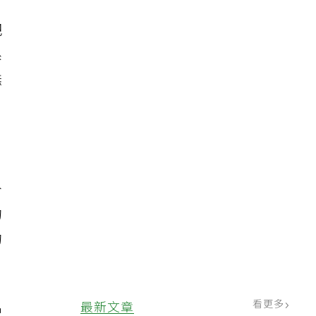
把
系
撫
分
的
的
看更多
最新文章