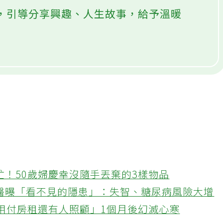
處，引導分享興趣、人生故事，給予溫暖
忙！50歲婦慶幸沒隨手丟棄的3樣物品
醫曝「看不見的隱患」：失智、糖尿病風險大增
不用付房租還有人照顧」1個月後幻滅心寒