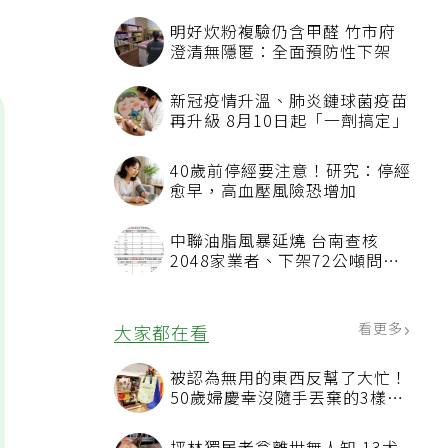
智
明好炊粉複驗仍含甲醛 竹市府
澄清無隱匿：全面預防性下架
新冠疫情升溫、肺炎鏈球菌疫苗
再升級 8月10日起「一劑搞定」
40歲前停經要注意！研究：停經
愈早，高血壓風險恐增加
中聯油脂風暴延燒 台南查核
2048家業者、下架72公噸問題
油品
看更多
大家都在看
被認為無用的東西反幫了大忙！
50歲婦慶幸沒隨手丟棄的3樣物
品