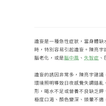
譫妄是一種急性症狀，當身體缺
時，特別容易引起譫妄。陳亮宇
腦老化，或是
腦中風
、
失智症
、
譫妄的誘因非常多，陳亮宇建議
環境照明導致日夜感覺失調錯亂
形，喝水不足或營養不良缺乏鉀
極度口渴、顏色變深、頭暈不適