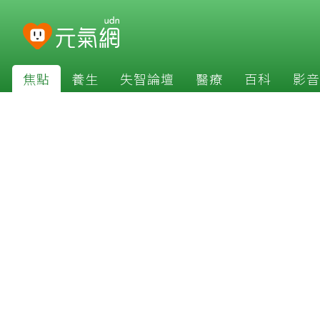
焦點
養生
失智論壇
醫療
百科
影音