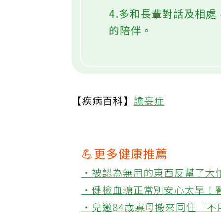
4.多和長輩對話及相
的陪伴。
【疾病百科】
譫妄症
💪更多健康推薦
‧被認為無用的東西反幫了大
‧健檢血糖正常別安心太早！
‧兒邀84歲寡母搬來同住「