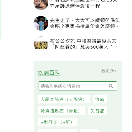
坪林獨居老翁離世無人知 13犬
守屋護遺體伴最後一程
先生走了，太太可以續領勞保年
金嗎？專家揭遺屬年金怎麼領，
看順位還要看資格
被公公砍死 中和媳婦最後貼文
「阿嬤養的」惹哭500萬人：下
輩子要幸福
看更多
疾病百科
大腸直腸癌（大腸癌）
痔瘡
骨質疏鬆症（骨鬆）
失智症
B型肝炎（B肝）