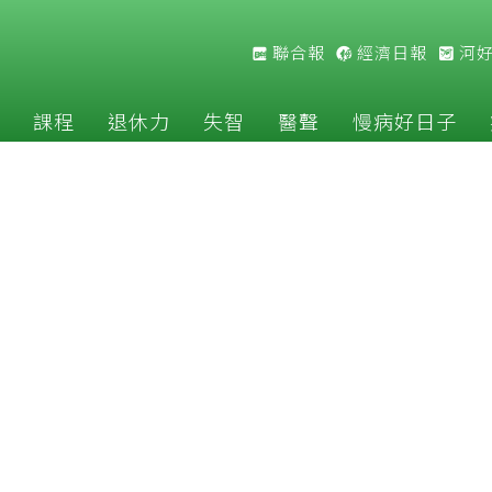
聯合報
經濟日報
河
課程
退休力
失智
醫聲
慢病好日子