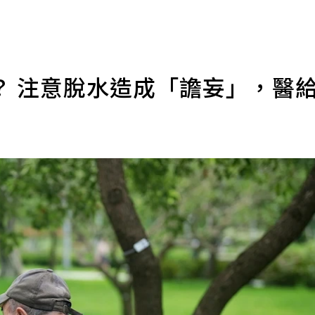
？ 注意脫水造成「譫妄」，醫