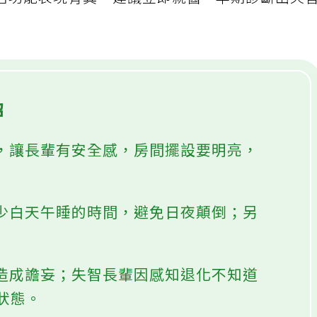
活功能表現有異，建議立即就醫，早期診斷出失
招
境，讓長輩有安全感，房間擺設要明亮，
減少白天午睡的時間，避免日夜顛倒；另
會造成譫妄；失智長輩因感知退化不知道
狀態。