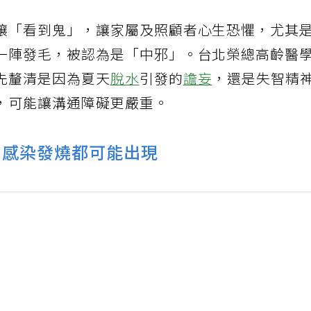
嚷「看到鬼」，讓家屬及照顧者心生恐懼，尤其
一陣發毛，被認為是「中邪」。台北榮總高齡醫
先釐清是因為夏天
脫水
引發的
譫妄
，還是失智精
，可能讓溝通障礙更嚴重。
、感染發燒都可能出現