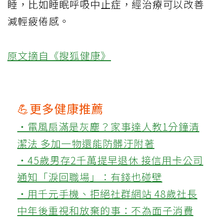
睡，比如睡眠呼吸中止症，經治療可以改善
減輕疲倦感。
原文摘自《搜狐健康》
💪更多健康推薦
‧電風扇滿是灰塵？家事達人教1分鐘清
潔法 多加一物還能防髒汙附著
‧45歲男存2千萬提早退休 接信用卡公司
通知「淚回職場」：有錢也碰壁
‧用千元手機、拒絕社群網站 48歲社長
中年後重視和放棄的事：不為面子消費