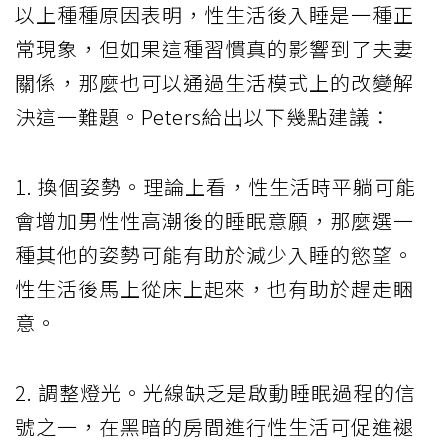
以上種種原因表明，性生活後入睡是一種正
常現象，但如果這種習慣真的影響到了夫妻
關係，那麼也可以通過生活模式上的改變解
決這一難題。Peters給出以下幾點建議：
1. 換個姿勢。理論上看，性生活時平躺可能
會增加男性性高潮後的睡眠意願，那麼選一
種其他的姿勢可能有助於減少入睡的慾望。
性生活後馬上從床上起來，也有助於趕走睏
意。
2. 調整燈光。光線缺乏是啟動睡眠過程的信
號之一，在黑暗的房間進行性生活可促進褪