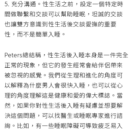
5. 充分溝通。性生活之前，設定一個特定時
間做聯繫和交談可以幫助睡眠，坦誠的交談
也讓雙方意識到性生活後交談愛撫的重要
性，而不是簡單入睡。
Peters總結稱，性生活後入睡本身是一件完全
正常的現象，但它的發生經常會給伴侶帶來
被忽視的感覺。我們從生理和進化的角度可
以解釋為什麼男人會很快入睡，也可以從心
理的角度理解這是健康和愛的偉大標誌。當
然，如果你對性生活後入睡有疑慮並想要解
決這個問題，可以找醫生或睡眠專家進行諮
詢。比如，有一些睡眠障礙可導致疲乏易入