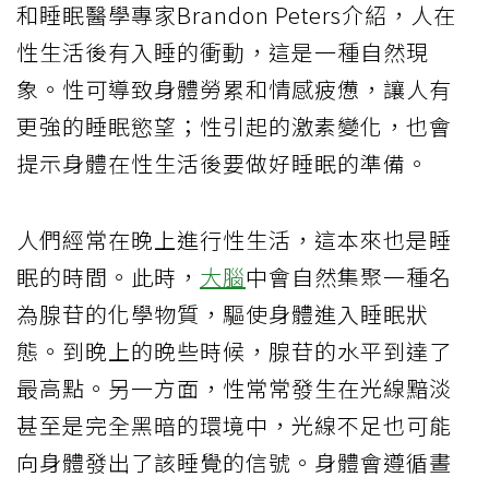
和睡眠醫學專家Brandon Peters介紹，人在
性生活後有入睡的衝動，這是一種自然現
象。性可導致身體勞累和情感疲憊，讓人有
更強的睡眠慾望；性引起的激素變化，也會
提示身體在性生活後要做好睡眠的準備。
人們經常在晚上進行性生活，這本來也是睡
眠的時間。此時，
大腦
中會自然集聚一種名
為腺苷的化學物質，驅使身體進入睡眠狀
態。到晚上的晚些時候，腺苷的水平到達了
最高點。另一方面，性常常發生在光線黯淡
甚至是完全黑暗的環境中，光線不足也可能
向身體發出了該睡覺的信號。身體會遵循晝