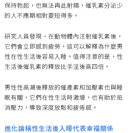
保持勃起，也無法再此射精，催乳素分泌少
的人不應期相對要短得多。
研究人員發現，在動物體內注射催乳素後，
它們會立即感到疲勞，這可以解釋為什麼男
性在性生活後容易入睡。值得注意的是，性
生活後催乳素的釋放比手淫後高四倍。
男性性高潮後釋放的催產素和加壓素也與睡
眠有關，它們在性生活時激增，也有助於抵
消壓力，導致深度放鬆和疲倦感。
進化論稱性生活後入睡代表幸福關係