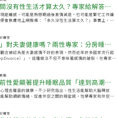
、肢體動作其實都在釋放著各種訊息，如果你專心望著另一半幾
事情，每一天的性愛逐漸不是負擔，而是讓夫妻倆彼此更親密、
知不覺中維持伴侶之間的溫度。
間沒有性生活才算太久？專家給解答：
盆底肌濕潤，或用陰道訓練球幫助恢復私密處彈性。如果真的不
今卻深陷與妻子關係的困擾。幹雄20年來把大部分時間都投入
感受到一些情緒流動，會開始去思考平常沒有注意到對方的事
這種被愛環繞的氣氛使得兩人自然萌生下一次性愛的念頭，日常
內部，不妨用鏡子檢查一下私密處外部的狀況，顏色看起來如
參與不多。雖然現代強調夫妻共同分擔，但幹雄認為以前風氣一
兩人共同經歷的點點滴滴。兩人對視的時間要多久其實不需要糾
間也變多了。真正享受性愛之後，Gibbons對於自己的身體不
出現距離感，可能是熱戀期過後激情減退，也可能是繁忙工作讓
結」取代
來很乾燥？就像是每天照鏡子看自己的臉一樣。投資美滿性生活
妻子，這樣的觀點成為妻子不滿的根源。幹雄承認，隨著孩子成
重要的是開始嘗試以上這些練習，有時自尊心會讓我們不願意做
，像是費力找角度來遮住肚子或大腿的贅肉，六個月後，她終於
人便會焦慮地上網搜尋：「多久沒性生活算太久？」事實上，性
人即使到了5、60歲，還是能持續享受性愛的美好，重點不在於
得沒有親密關係了；但既然孩子們已經獨立，現在正好能和妻子
親密關係在你心中很重要，不妨選擇對你來說最容易執行的一項
擋身材的背心，不再為自身的胸型或是肚子感到羞愧，而是全心
極為複雜的一環，沒有任何「萬用公式」能一概而論。性不只是
都做一點小努力，將自己維持在好的狀態。關注並保養陰道健康
計劃了一趟旅行，竟遭她很乾脆就拒絕了。長子搬出去的時候，
為自己和對方帶來了什麼變化。
，更不會因為怕丈夫看見裸體急匆匆躲進浴室了。維持幸福婚姻
僅僅是肉體的行為，更是情感親密、連結與生活滿意度的重要支
的前提，只要定期保養陰道，無論年紀多大都可以享受性生活，
。妻子搬進原本是兒子的房間，還很開心地說「終於有自己的房
ns表示，現在當然不會和丈夫每天做愛了，並不是因為厭倦，而是
茱莉安娜豪瑟博士（Juliana Hauser）表示，性的重要性因
愛情診療室
中斷過，或者過去從沒有難忘的性體驗，但妳怎麼知道未來不會
發洩性慾 卻拒絕丈夫碰她直到今年春季某天，幹雄聚餐後回家
」對夫妻健康嗎？兩性專家：分房睡反
及婚姻關係都已經健康穩定，不過那一年每日性愛的經驗與能
侶的需求也不同。豪瑟博士指出，生活變化、壓力、健康狀況、
，並且想要開始享受性愛？這就跟肌肉訓練一樣，擁有理想的體
家裡一片漆黑寂靜。他知道小兒子不在家，就心想這或許是個
著他們。她和丈夫逐漸找到生活與性愛的步調，並了解性生活是
方式等，都會影響性行為的頻率。如果雙方都覺得滿意，那就沒
，都不是透過走捷徑，而是日常堅持練習。保養私密處除了能維
。於是他洗了澡，悄悄走到妻子房門口，卻聽見裡頭傳來嬌喘
統觀念被認為是夫妻感情不好的表現，然而近年許多國家流行起
感
幸福，性愛提醒他們是親密的伴侶，而不僅僅是負責養育孩子的
間框架去定義健康與否。臨床心理與社工治療師塔蒂安娜里維拉
與肌肉力量和血液循環有關，下半身肌肉無力通常代表髖關節的
幹雄火氣上來，直接推門而入。妻子冷冷地盯著他質問怎麼隨便
epDivorce）」，這種做法不但不意味著感情的破裂，在專家眼
整整兩週沒有性愛，也不會有任何一方感到生氣或不安，因為他
Rivera）則補充，若真的要給出一個範圍，她會將「空窗期」定義為2
量不足，影響性生活品質之外也反映著身體虛弱。此外，陰道分
怎麼有奇怪的聲音，妻子回「女人也有性慾好嗎？」幹雄就想順
改善雙方的睡眠品質和健康。什麼是睡眠離婚美國兩性治療師在
他方式建立連結與親密感，除了性行為之外，在沙發上擁抱親熱
性或親密接觸。不過她也提醒，這僅是參考，真正需要注意的是
反映血液循環狀況，中醫認為女性骨盆腔血液循環不佳會導致白
子竟大喊「噁心！別碰我！快出去！」當時幹雄好受傷，不明白
on》中表示，近年來選擇分房睡的伴侶數量不斷增加，近四分之一的
意。Gibbons認為自己花時間在感情中重新建立安全感是正確
否造成一方或雙方困擾」。性連結不只僅限於性交豪瑟博士更建
此可見，關注陰道狀況並進行護理不只是為了性，更是健康生活
為什麼不願意和我上床？兩人談開後，妻子坦承：「我已經完全
睡在同一張床上，且近一半的人表示願意嘗試。「睡眠離婚」一
福教戰
幫她成為一個更好的妻子、更好的母親、更好的女人，她也強
sexual connection）取代單純的「性行為」，因為親密互動
前性愛顯著提升睡眠品質「達到高潮」
這些年家事育兒全都推給我，你只顧自己，我早就厭惡透了。只
意義，但其實是為了讓雙方獲得更好的睡眠，不論是打呼聲或是
活並不是婚姻會永遠順遂的保證，而是當離婚或出軌等事件發生
。她舉例，熱情的親吻、按摩、擁抱，甚至是一起在床上聊天或
演出所謂的『好家庭』。從此以後，連你碰我都覺得噁心。」幹
能打擾到另一半的睡眠品質，每個人習慣的睡覺環境和溫度也不
坦然面對，並繼續保持自信心。
度對話，都能產生強烈的親密感。「關鍵在於找出彼此需要什
與心理各層面的健康，不少研究指出，性生活能幫助大腦釋放
在看什麼那麼興奮，她不肯說，於是他偷看了手機，發現是
另外一個人，最簡單的解決方案就是分開睡。睡眠離婚的好處有
去培養那些連結。」多少頻率才算健康？專家指出，性行為頻率
，能幫助調節情緒、促進伴侶之間的親密感，性學專家和伴侶治
畫和情色漫畫。當下讓他感到很噁心，無法接受一個女人看這些
睡眠離婚會影響伴侶之間的情感，然而研究證明，分開睡事實上
變。根據2017年研究，成年人平均每年約有54次性生活，約等
oos也在文章中強調性對於睡眠的影響，表示性行為能夠幫助人們更
夫妻感情裂痕 缺乏性愛只是徵兆孩子獨立後，許多伴侶面臨新
感，因為高品質的睡眠可以減少情緒上的煩躁，進而降低關係之
15年另一項研究也發現，接近每週一次的頻率與伴侶幸福感最為
高睡眠的品質。性愛之後不只更快入睡，而且睡得更好無論是和
望重溫夫妻時光，女人卻可能積怨多年。日本離婚諮商師鈴原美
會因為另一半打呼太大聲、或是睡眠時間不一致而產生怨恨。因
，有些研究認為每週2至3次最有利於維持親密，但強調「數字
慰，帶來的性高潮都能幫助大腦釋放催產素，催產素又稱「愛情
愛情診療室
情況其實非常普遍，表面上還在一起，但心裡早已想分開的夫妻
伴侶同睡時，難以獲得7個小時以上的連續休息，就可能需要考