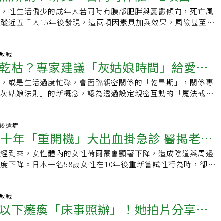
爭感」重新點燃對丈夫的慾望。「我偶爾會選擇比我年輕、性感
進心率，對心血管健康有正面影響；此外，性高潮結合骨盆底肌
為，這些尋求與妻子發生性關係的男人的根本心理大多是孤獨感
現，性生活偏少的成年人若同時有腹部肥胖與憂鬱傾向，死亡風
風險大增
覺得自己在冒險，也帶來強烈刺激。」雖然「Hot
助產後骨盆底肌力與功能恢復，對膀胱與腸道控制，以及性敏感
，尤其男性在中年之後面臨退休、社交減少，因此更容易感到孤
蹤近五千人15年後發現，這兩項因素具加乘效果，風險甚至高
ng」仍屬於小眾且帶有爭議的方式，但專家指出，它折射出女性同樣擁
、促進感情與工作表現兩性關係治療師李諾倫（Leigh
不一定是肉體上的接觸，而是「情感上的聯繫」。然而，如果在
性受影響尤為明顯，存活率較低。研究團隊開發風險預測工具，
與多元慾望。對某些夫妻來說，這不僅不是威脅，反而可能成為
，對於關係滿意的伴侶而言，令人滿意的性生活是有效的減壓方
話或情感交流的情況下就被要求進行身體接觸，往往就會讓伴侶
介入。專家呼籲，應正視性生活頻率、心理狀態與體脂指數的連
種方式。資料來源 / 每日郵報
潮會促進「愛情荷爾蒙」催產素分泌，增進伴侶間的情感連結。
面對求歡的丈夫，妻子的真實感受並非單純是對性無感，甚至可
一項發表於期刊Journal of Affective Disorders的研究
福教戰
也發現，婚姻關係中且有穩定性生活的人，隔天在工作上更快
乾枯？專家建議「灰姑娘時間」給愛愛
種強烈的厭惡或惱怒，再加上她可能同時承擔著育兒、照顧家庭
率偏低的成年人，若同時擁有腹部脂肪過多與憂鬱傾向，未來死
，工作滿意度也提升。提升心情、降低焦慮李特普勞德醫師表
缺少丈夫的分擔與支持，多年來累積的不滿情緒容易導致面對丈
高。這項針對美國近五千名20至59歲成人的15年追蹤研究顯
潮會促進內啡肽、多巴胺與催產素分泌，這些天然化學物質能改
了，或是生活過度忙碌，會面臨親密關係的「乾旱期」，關係專
新激發性趣
：「我不想做」。從核心解決關係問題在無性生活的情況下，性
情緒低落這兩項看似無關的因素，實際上會相互放大彼此對健康
鬱與焦慮感，同時降低壓力荷爾蒙皮質醇的濃度。性生活頻率因
「灰姑娘法則」的新概念，認為透過設定親密互動的「魔法截止
問題根源，更重要的是反思與溝通，了解為什麼不再渴望性生
死亡風險甚至高於單一因素所能解釋的程度。體型與情緒的組
位專家都強調，性行為的益處並不代表每個人都必須「多做才健
疲於奔命的現代情侶帶來期待與重新連結的機會。這種不那麼刻
距離從何而來？是否有希望對方改變的地方？心中有什麼隱藏多
雙指標」研究團隊選擇研究性生活頻率每年少於12次的人群，
固定標準頻率，重點是取決於個人與伴侶的需求與舒適度。即使
感的安排，或許能解決性生活的困境。每日郵報報導，許多情侶
？從單純的索求轉移到互相傾聽，並理解日常生活中的體貼對於
與肥胖、糖尿病與心血管疾病等問題共存，但過去未有明確證據
要身心狀態良好，也不會因此失去健康。資料來源 / 每日郵報
心理壓力，而陷入性冷淡或親密關係乾旱期。針對這樣的狀況，
性愛後遺症
要，其中一個建議是重新審視家務的分工，並適時表達感激之
交互因素。為此，研究人員進一步分析美國國家健康與營養檢查
違十年「重開機」大出血掛急診 醫揭老年
「灰姑娘法則（Cinderella Rule）」的解方。這項法則的靈
生活與家庭的辛勤付出。輕輕按摩對方的肩膀、牽手、輕輕擁抱
S）資料，並聚焦於性行為偏少的族群中，誰是最需要被關注的
姑娘》，灰姑娘的華服與馬車在午夜前會消失，因此專家建議，
能促進大腦釋放催產素，發揮療癒的效果。在性生活方面，除了
參與者的健康狀況被詳盡紀錄，包括憂鬱症篩檢分數與五種體脂
停經到來，女性體內的女性荷爾蒙會顯著下降，造成陰道與周邊
意風險
惱的伴侶們，也可以為彼此的親密時光設下「魔法截止時間」。
外，在對方同意的情況下，也可以邀請伴侶使用情趣玩具或進行
體形指數」（A Body Shape Index）——結合腰圍、身高與
度下降。日本一名58歲女性在10年後重新嘗試性行為時，卻因
性生活與親密互動設定一個時間限制。比如說，若將晚上10點
、互相撫摸身體。如果雙方價值觀仍差異過大，或者經過反覆溝
—比傳統的BMI更能精確反映腹部脂肪過多的問題。結果顯示，
終被診斷為「閉經相關泌尿生殖器症候群（GSM）」，提醒女
，超過這個時間後就不再進行性愛相關活動。這聽起來或許很違
中止婚姻關係或找尋其他伴侶也是一種選擇，比起責怪是誰的問
準值，其死亡風險為正常族群的兩倍；而憂鬱分數達標者，死亡
性生活規劃，應事先諮詢專業醫師。閉經後陰道如老化橡膠？醫
出現問題，為什麼還要限制時間？不過專家強調，這項法則反而
真誠面對彼此的想法，盡可能維持兩個人的尊嚴和人生自由。
。但最驚人的是：當粗腰與憂鬱同時出現，死亡風險竟是其他人
女士離婚多年後與新伴侶交往，雙方恢復性生活，卻發現陰道乾
福教戰
與期待。「灰姑娘時間」限時激發性趣 適合忙碌現代人英國
以下癱瘓「床事照辦」！她拍片分享用3
計模型指出，這兩項風險的結合，可能解釋了約一半的死亡案
終強行進行後導致出血不止。就醫後發現陰道內壁破裂，需縫合
家、Podcast主持人吉丁斯（Alice Giddings）以自己為例說
在顯著的「加乘效應」。在同樣條件下，男性的存活率較女性低
前往大阪的婦產科門診進行檢查，確診為GSM。「年輕時陰道