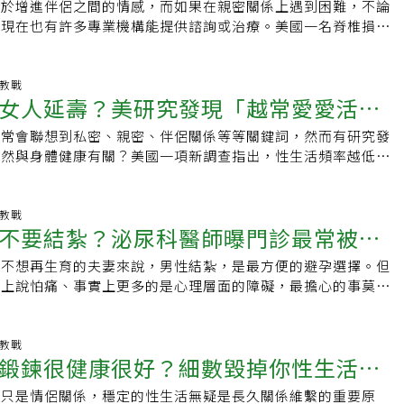
時刻是10點半，也就是關燈睡覺的時間。因此，我的親密互動
助於增進伴侶之間的情感，而如果在親密關係上遇到困難，不論
性福
同樣條件下的存活率較女性低。在15年追蹤期內，同時具備粗
，但年紀大了以後，像老舊的橡膠一樣，硬要伸展就會裂開。」
10分前開始。」她補充，這樣的親密時段，與其說是像牙科預約
，現在也有許多專業機構能提供諮詢或治療。美國一名脊椎損傷
性，僅有76%仍健在，而女性為91%。研究推測，這可能與男
，GSM並非只靠潤滑劑就能解決，背後是組織萎縮與結構變化
，更像是一種能激發情緒的約定，特別適合生活節奏忙碌的情
他和伴侶是如何在身體受傷後持續追求「性」福。Neven Hart
炎傾向、較慢的求醫行為，以及對憂鬱症治療反應不佳有關。儘
多元 從保濕、荷爾蒙到雷射療法GSM症狀不僅限於性交痛，
數時間』的感覺，反而增添了期待與刺激感」。吉丁斯還建議，
場自行車意外造成腰部以下脊椎神經嚴重受損，不過他仍然保持
瞻性，但也存在局限。例如性行為次數為自我回報，可能因記憶
道感染、出現殘尿感與排尿困難等問題。治療方面可從保濕照護
個「灰姑娘時間」前互相傳達暗示，比如說一句挑逗的話、或是
行復健，並且為了維持和未婚妻Amber的性生活，嘗試了各種
福教戰
低報；而年性交少於12次的族群內部也包含了狀況不一的個
凡士林或避免過度清潔，必要時可透過荷爾蒙補充療法（如雌激
女人延壽？美研究發現「越常愛愛活越
片，讓氣氛悄悄升溫。但也因為設下了截止時間，雙方不會有過
具。Neven和Amber拍攝影片分享，日常主要透過三種工具來
研究無法證實因果關係——是因為情緒與肥胖導致性行為減少？
射治療促進陰道黏膜健康。這位女士在接受雷射療程後，症狀明
落，對經常睡眠不足的成年人來說，更能降低隔天疲憊的風險。
首先是一種陰莖形狀的醫療震動器「Ferticare 2.0」，該設
導致心理與代謝惡化？答案仍有待更進一步的長期追蹤與介入研
師提醒，若有長期未有性行為、打算重新建立性生活的女性，應
通常會聯想到私密、親密、伴侶關係等等關鍵詞，然而有研究發
降70％
時間表」，灰姑娘法則則保有更多彈性，不至於讓人有壓力或最
製造商Reflexonic LLC所生產，可以刺激到含有大量神經末
究僅以美國數據為基礎，不同文化中對性行為、心理健康與體型
評估。若在性行為後出現不尋常出血、疼痛或排尿異常等情況，
竟然與身體健康有關？美國一項新調查指出，性生活頻率越低的
丁斯會分享一個來自Podcast節目聽眾的來信，這位名叫Mia的
側，並減少脊椎損傷患者肌肉痙攣的頻率，幫助脊傷者感受到性
響結果的普適性，未來可望有跨文化研究補足。 應該重視性活
源 / yomiDr.
竟然越高。美國賓州瓦爾登大學的醫學研究人員透過疾病管制中
大利米蘭的企業主，由於與男友及兩位祖母同住，加上工時過
even甚至已經做好了當爸爸的準備。第二種工具是一種叫做
少者，常常在健康醫療系統中被忽視，這項研究提醒我們，不應
巨型資料進行研究，蒐集14,542名男性與女性的數據，包含憂鬱症、
起勁進行性生活。Mia自稱工作時間又很長，沒辦法從疲憊狀態
imate Rider）」的椅子裝置，它專門為行動不便者設計，讓輪
為私密或無關緊要的資訊。若伴隨腹部肥胖與情緒低落，這或許
訊，並與美國死亡資料進行比較。報告顯示，約95%的人每年
福教戰
但在聽完節目後，Mia表示她對於「安排親密時段」這個概念很
限制，和伴侶享受親密關係，而Neven和Amber輕鬆幽默的介
危險信號。臨床上若能及早篩檢這兩個指標，並給予整合式的身
不要結紮？泌尿科醫師曝門診最常被問2
2次，其中38%的人每週發生一次或以上。而在20～59歲的女性
把一天當中看似平淡的片段轉化為情感連結的契機。過去，人們
00多萬名網友觀看。另外，許多網友也十分好奇，下半身神經受
讓這群「沉默高危族群」走向更長久、更有品質的生命旅程。※
少於一次的女性，比起每週性行為超過一次的女性，在五年內的
與「即興、衣服撕裂」畫上等號，但研究發現，其實即興性愛與
如何「展現雄風」？對此，這對可愛的情侶也大方分享，表示在進
或不想再生育的夫妻來說，男性結紮，是最方便的避孕選擇。但
6件事保養蛋蛋
寶】授權：
%。研究小組認為，性行為頻率之所以會影響壽命，主要和人體
在滿足程度上並無明顯差異。灰姑娘法則 拯救性冷感危機？這
ven會在陰莖注射「Trimix 藥物」，這種藥物主要被用來治療
嘴上說怕痛、事實上更多的是心理層面的障礙，最擔心的事莫過
力程度有關。在另外一份數據中，研究小組也比較「憂鬱症患
也與當前全球的「性冷感危機」有關。根據英國一項最新調查，
大部分使用者注射完約五分鐘後就能完全勃起，大家聽完講解後
響性功能？泌尿科醫師指出，結紮後的性功能，包括性慾、勃起
鬱症且性生活頻率高」、「患有憂鬱症且性生活頻率低」之間的
分之一）的英國人坦承性生活較以往更少，其中甚至有六分之一
the
都不會受到影響；甚至因為心理上的放鬆，反而得以讓性生活品
生活頻率低的憂鬱症患者死亡風險比單獨患有憂鬱症的人增加了
都沒有發生過性行為」。除了影響感情，長期缺乏性與親密接
oftheday #fyp #paraplegic #paralyzed #loveyouguys♥️
不會影響性功能？好幸福泌尿科體系總院長戴槐青醫師在臉書分
福教戰
rikanta Banerjee博士向《每日郵報》表示：「患有抑鬱症但
也有不良影響。研究指出，規律的性生活可幫助改善心血管健
鍛鍊很健康很好？細數毀掉你性生活的
elchairlife #spinalcordinjury #spinalcordinjurysurvivor
來詢問結紮的患者，很多人關心結紮會不會影響性功能？」戴槐
的人，不會那麼強烈地感受到抑鬱症的負面影響。」然而這個狀
提升心理狀態與幸福感。
ryrecovery #fiance #engaged #wedding #fylpシviralシ
研究和臨床經驗都證實，結紮後的性功能，包括性慾、勃起功能
身上才存在，這是因為憂鬱症對男性和女性的影響不同，嚴重程
或只是情侶關係，穩定的性生活無疑是長久關係維繫的重要原
吃飽再性愛難高潮！
otivation #howto #dirtbike #moto #racing #foryoupage