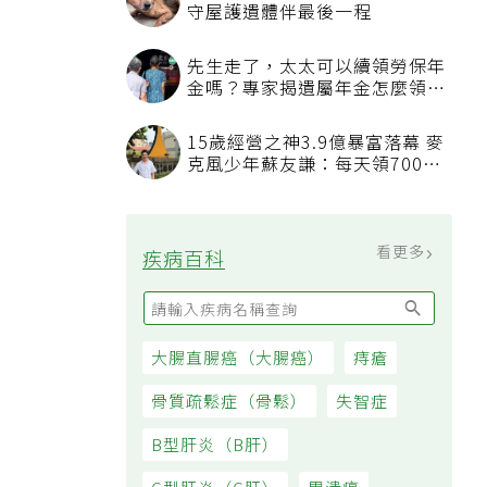
守屋護遺體伴最後一程
先生走了，太太可以續領勞保年
金嗎？專家揭遺屬年金怎麼領，
看順位還要看資格
15歲經營之神3.9億暴富落幕 麥
克風少年蘇友謙：每天領700元
過日子
看更多
疾病百科
大腸直腸癌（大腸癌）
痔瘡
骨質疏鬆症（骨鬆）
失智症
B型肝炎（B肝）