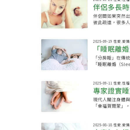
語言的」，眼神
她變得期待這件
一部分，並在不
伴侶多長時
保濕凝膠保持骨
至少「還行」，如
秒鐘，很可能會
生活充滿浪漫，
想要接觸到陰道
工作，家事育兒
情，甚至回憶起
中牽手、親吻的時
伴侶間如果突然
可用「性連
何？會不會看起
直都是家務依賴
結於具體規則，
再「過度關注」
彼此疏遠，很多
永遠不嫌太晚有些
長，夫妻確實變
出改變，但如果
脫下過去用來遮
愛是人際關係中
年紀，而是每天
重新相處，所以
做起，並觀察這
投入性愛的過程
生理需求！性不
是對美滿性生活
夫妻也開始分房
的關鍵Gibbo
柱。性與婚姻治療師
2025-09-19 性愛.
即使性生活曾經
間了！」妻子獨自
「睡眠離婚
她自身的狀態以
人而異，每對伴
遇到理想的伴侶
已經凌晨1點多，
量，至今仍影響
時間限制與溝通
態以及運動表現
「夜襲」的機會
「分房睡」在傳
能增加親密
如何維持婚姻的
有必要用一個時
持陰道濕潤，也
聲，嚇了一跳。
「睡眠離婚（Sle
室友。即使有時
（Tatiana 
靈活性和核心力
闖進來。幹雄問
裡，反而有助於
們仍是努力用其
到6個月沒有任何
泌物的多寡也能
勢親熱，結果妻
《Preventi
也能向彼此傳達情
「缺乏性行為是
帶稀且量多。由
她明明有慾望，
夫妻、情侶沒有
2025-09-11 性愛.性
的做法，有助於
議，以「性連結」（
的一部分。
專家證實睡
不想和你做了。
詞看似帶有負面
調，規律的性生
的方式有很多種
是為了孩子，才
半夜翻身，都可
時，能夠幫助你
共進晚餐時的深
現代人關注身體
效果最佳
雄詢問妻子剛剛
同，不需要遷就
麼，並有意識地
「幸福賀爾蒙」
BL（男男戀）漫
些人也許會擔心
本來就會隨時間改
療師Sofie R
居然會興奮。熟齡
反而會增加親密
於每週一次；20
快入睡，並且提
的課題：男人希
間的衝突，更不
相關。里維拉補充
伴侶或是透過自
2025-08-18 性愛.
佳子指出，這種
此，如果你發現和