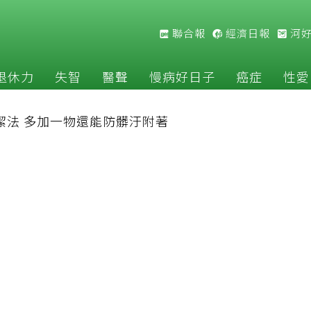
聯合報
經濟日報
河
退休力
失智
醫聲
慢病好日子
癌症
性愛
潔法 多加一物還能防髒汙附著