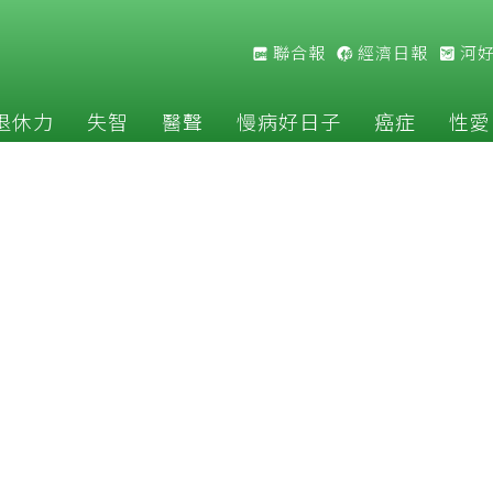
聯合報
經濟日報
河
退休力
失智
醫聲
慢病好日子
癌症
性愛