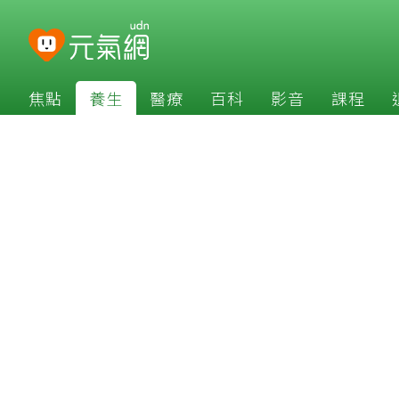
焦點
養生
醫療
百科
影音
課程