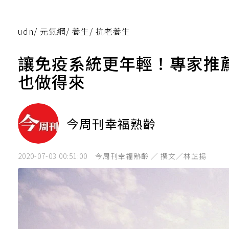
udn
/
元氣網
/
養生
/
抗老養生
讓免疫系統更年輕！專家推
也做得來
今周刊幸福熟齡
2020-07-03 00:51:00
今周刊幸福熟齡 ／ 撰文／林芷揚