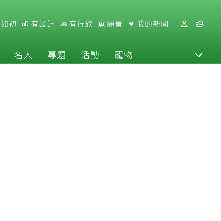
好如初
有設計
有行旅
願景
我的新聞
名人
專題
活動
寵物