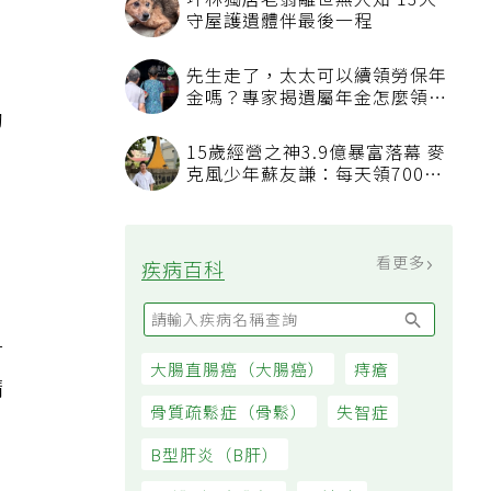
以
助
對
精