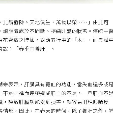
，此謂發陳。天地俱生，萬物以榮
⋯⋯
」由此可
，讓陽氣處於不間斷、持續旺盛的狀態。傳統中
百花齊放之時節，對應五行中的「木」，而五臟
會說：「春季宜養肝」。
潮宗表示，肝臟具有藏血的功能，當失血過多或
血不足，進而連帶造成肝血的不足。一旦肝血不
臟，導致肝臟功能受到損害，就容易出現眼睛痠
等情形，因此，在春天的時候，除了養肝之外，