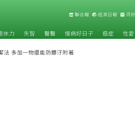
聯合報
經濟日報
河
退休力
失智
醫聲
慢病好日子
癌症
性愛
潔法 多加一物還能防髒汙附著