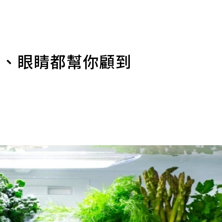
膽、眼睛都幫你顧到