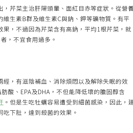
出，芹菜主治肝陽頭暈、面紅目赤等症狀。從營
的維生素
B
群及維生素
C
與鈉、鉀等礦物質。有平
效果，不過因為芹菜含有高鈉，平均
1
根芹菜，就
患者，不宜食用過多。
兩經，有滋陰補血、消除煩悶以及解除失眠的效
脂肪酸、
EPA
及
DHA
，不但能降低壞的膽固醇含
肝
。但是生吃牡蠣容易遭受到細菌感染，因此，
同吃下肚，達到殺菌的效果。