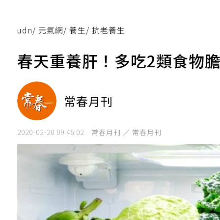
udn
/
元氣網
/
養生
/
抗老養生
春天重養肝！多吃2類食物
常春月刊
2020-02-20 09:46:02
常春月刊 ／ 常春月刊