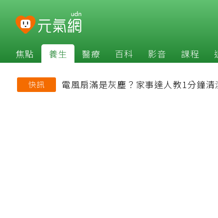
焦點
養生
醫療
百科
影音
課程
電風扇滿是灰塵？家事達人教1分鐘清
快訊