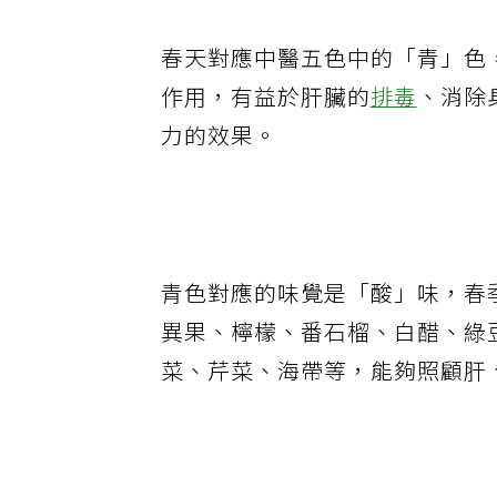
春天對應中醫五色中的「青」色
作用，有益於肝臟的
排毒
、消除
力的效果。
青色對應的味覺是「酸」味，春
異果、檸檬、番石榴、白醋、綠
菜、芹菜、海帶等，能夠照顧肝