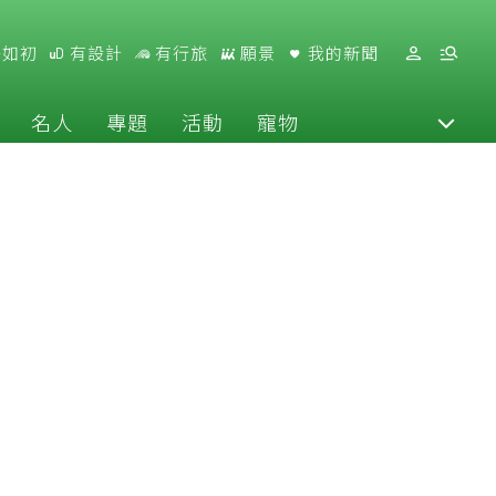
好如初
有設計
有行旅
願景
我的新聞
名人
專題
活動
寵物