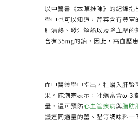
以中醫書《本草推陳》的紀錄指
學中也可以知道，芹菜含有豐富
肝清熱、發汗解熱以及降血壓的
含有
35mg
的鈉，因此，高血壓
而
中醫藥學中指出，牡蠣入肝腎
果。陳潮宗表示，牡蠣富含
ω-3
量，還可預防
心血管疾病
與
脂肪
議連同適量的薑、醋等調味料一