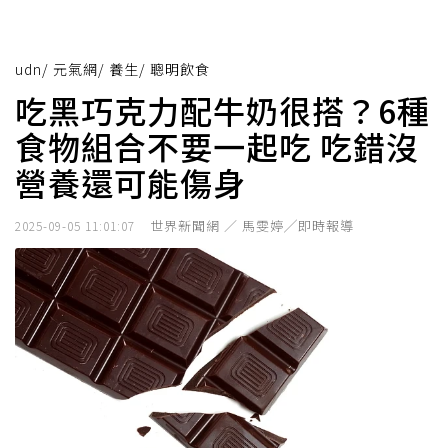
udn
/
元氣網
/
養生
/
聰明飲食
吃黑巧克力配牛奶很搭？6種
食物組合不要一起吃 吃錯沒
營養還可能傷身
世界新聞網 ／ 馬雯婷╱即時報導
2025-09-05 11:01:07