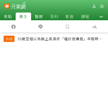
焦點
養生
醫療
百科
影音
課程
退休
30歲空姐以為臉上長濕疹「確診皮膚癌」年輕時一
快訊
習慣釀惡果超後悔