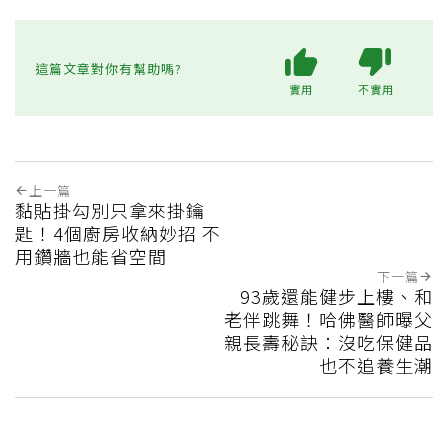
這篇文章對你有幫助嗎?
實用
不實用
上一篇
黏貼掛勾別只拿來掛鑰
匙！4個廚房收納妙招 不
用鑽牆也能省空間
下一篇
93歲還能健步上樓、和
老伴跳舞！哈佛醫師曝父
親長壽秘訣：沒吃保健品
也不追養生潮