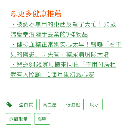
💪更多健康推薦
‧被認為無用的東西反幫了大忙！50歲
婦慶幸沒隨手丟棄的3樣物品
‧健檢血糖正常別安心太早！醫曝「看不
見的隱患」：失智、糖尿病風險大增
‧兒邀84歲寡母搬來同住「不用付房租
還有人照顧」1個月後幻滅心寒
蛋白質
高血壓
低血壓
脫水
鈉攝取量
高鹽