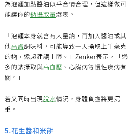
為泡麵加點醬油似乎合情合理，但這樣做可
能讓你的
鈉攝取量
爆表。
「泡麵本身就含有大量鈉，再加入醬油或其
他
高鹽
調味料，可能導致一天攝取上千毫克
的鈉，遠超建議上限。」Zenker表示，「過
多的鈉攝取與
高血壓
、心臟病等慢性疾病有
關。」
若又同時出現
脫水
情況，身體負擔將更沉
重。
5.花生醬和米餅