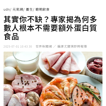
udn
/
元氣網
/
養生
/
聰明飲食
其實你不缺？專家揭為何多
數人根本不需要額外蛋白質
食品
世界新聞網 ／ 編譯尤寶琪即時報導
2025-07-01 10:43:30