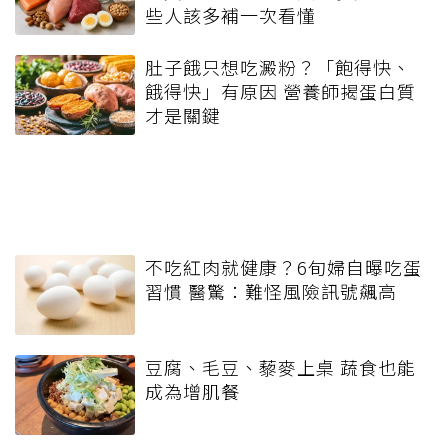
些人該多補一次看懂
肚子餓只想吃澱粉？「飽得快、
餓得快」有原因 營養師揭蛋白質
才是關鍵
不吃紅肉就健康？6旬婦自曝吃蛋
習慣 醫驚：難怪風險訊號飆高
豆腐、毛豆、藜麥上桌 蔬食也能
成為增肌餐