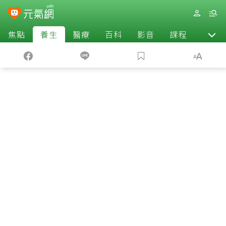
焦點
養生
醫療
百科
影音
課程
退休