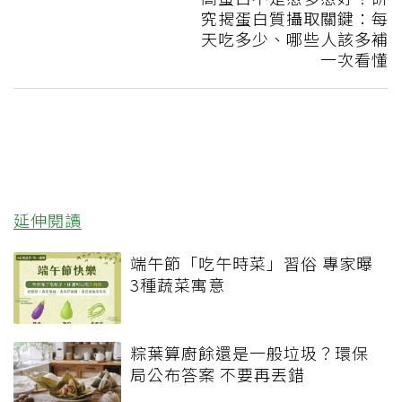
究揭蛋白質攝取關鍵：每
天吃多少、哪些人該多補
一次看懂
延伸閱讀
端午節「吃午時菜」習俗 專家曝
3種蔬菜寓意
粽葉算廚餘還是一般垃圾？環保
局公布答案 不要再丟錯