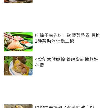
吃粽子前先吃一碗蔬菜墊胃 最推
2種菜助消化穩血糖
4款創意健康粽 養眼增記憶與好
心情
吃粽怕血糖飆？營養師教自製