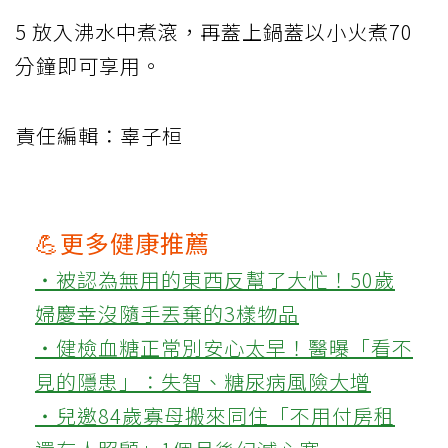
5 放入沸水中煮滾，再蓋上鍋蓋以小火煮70
分鐘即可享用。
責任編輯：辜子桓
💪更多健康推薦
‧被認為無用的東西反幫了大忙！50歲
婦慶幸沒隨手丟棄的3樣物品
‧健檢血糖正常別安心太早！醫曝「看不
見的隱患」：失智、糖尿病風險大增
‧兒邀84歲寡母搬來同住「不用付房租