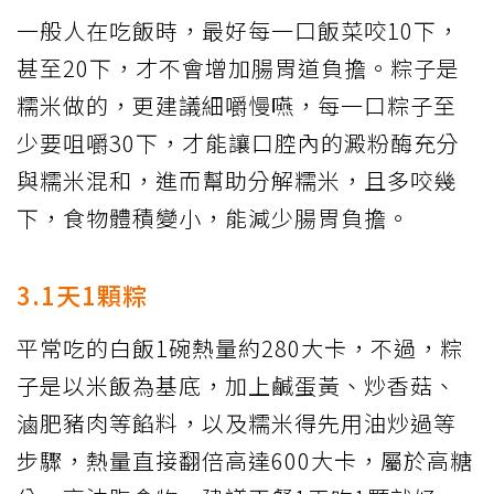
一般人在吃飯時，最好每一口飯菜咬10下，
甚至20下，才不會增加腸胃道負擔。粽子是
糯米做的，更建議細嚼慢嚥，每一口粽子至
少要咀嚼30下，才能讓口腔內的澱粉酶充分
與糯米混和，進而幫助分解糯米，且多咬幾
下，食物體積變小，能減少腸胃負擔。
3.1天1顆粽
平常吃的白飯1碗熱量約280大卡，不過，粽
子是以米飯為基底，加上鹹蛋黃、炒香菇、
滷肥豬肉等餡料，以及糯米得先用油炒過等
步驟，熱量直接翻倍高達600大卡，屬於高糖