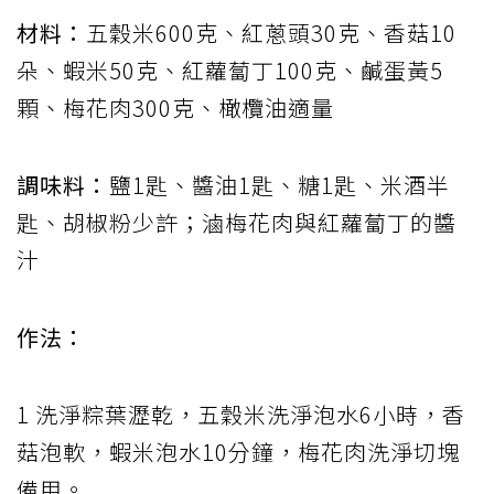
材料：
五穀米600克、紅蔥頭30克、香菇10
朵、蝦米50克、紅蘿蔔丁100克、鹹蛋黃5
顆、梅花肉300克、橄欖油適量
調味料：
鹽1匙、醬油1匙、糖1匙、米酒半
匙、胡椒粉少許；滷梅花肉與紅蘿蔔丁的醬
汁
作法：
1 洗淨粽葉瀝乾，五穀米洗淨泡水6小時，香
菇泡軟，蝦米泡水10分鐘，梅花肉洗淨切塊
備用。