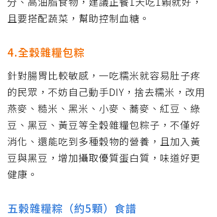
分、高油脂食物，建議正餐1天吃1顆就好，
且要搭配蔬菜，幫助控制血糖。
4.全穀雜糧包粽
針對腸胃比較敏感，一吃糯米就容易肚子疼
的民眾，不妨自己動手DIY，捨去糯米，改用
燕麥、糙米、黑米、小麥、蕎麥、紅豆、綠
豆、黑豆、黃豆等全穀雜糧包粽子，不僅好
消化、還能吃到多種穀物的營養，且加入黃
豆與黑豆，增加攝取優質蛋白質，味道好更
健康。
五榖雜糧粽（約5顆）食譜