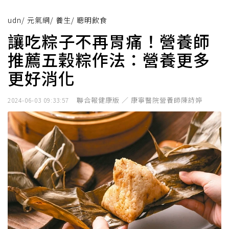
udn
/
元氣網
/
養生
/
聰明飲食
讓吃粽子不再胃痛！營養師
推薦五穀粽作法：營養更多
更好消化
聯合報健康版 ／ 康寧醫院營養師陳詩婷
2024-06-03 09:33:57