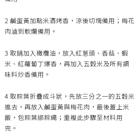
2 鹹蛋黃加點米酒烤香，涼後切塊備用；梅花
肉滷到軟爛備用。
3 取鍋加入橄欖油，放入紅蔥頭、香菇、蝦
米、紅蘿蔔丁爆香，再加入五穀米及所有調
味料炒香備用。
4 取粽葉折疊成斗狀，先放三分之一的五穀米
進去，再放入鹹蛋黃與梅花肉，最後蓋上米
飯，包粽葉綁粽繩；重複此步驟至材料用
完。