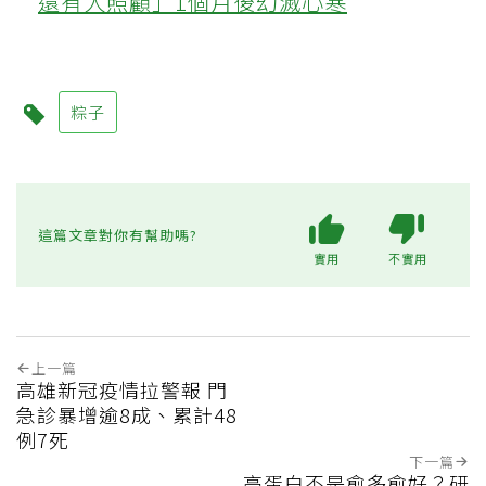
還有人照顧」1個月後幻滅心寒
粽子
這篇文章對你有幫助嗎?
實用
不實用
上一篇
高雄新冠疫情拉警報 門
急診暴增逾8成、累計48
例7死
下一篇
高蛋白不是愈多愈好？研