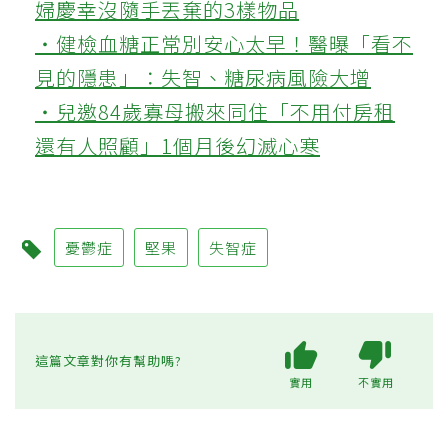
婦慶幸沒隨手丟棄的3樣物品
‧健檢血糖正常別安心太早！醫曝「看不
見的隱患」：失智、糖尿病風險大增
‧兒邀84歲寡母搬來同住「不用付房租
還有人照顧」1個月後幻滅心寒
憂鬱症
堅果
失智症
這篇文章對你有幫助嗎?
實用
不實用