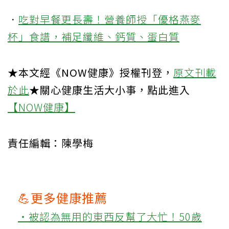
．
吃對早餐更長壽！營養師授「優格燕麥
杯」食譜，補足纖維、鈣質、蛋白質
★本文經《NOW健康》授權刊登，
原文刊載
於此
★關心健康生活大小事，點此進入
【NOW健康】
責任編輯：陳學梅
💪更多健康推薦
‧被認為無用的東西反幫了大忙！50歲