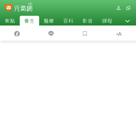
焦點
養生
醫療
百科
影音
課程
退休