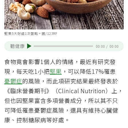
堅果5大好處1次盤點。圖/123RF
聽健康
00:00
/
00:00
食物竟會影響1個人的情緒，最近有研究發
現，每天吃1小把
堅果
，可以降低17%罹患
憂鬱症
的風險，而此項研究結果最終發表於
《臨床營養期刊》（Clinical Nutrition）上，
但也因堅果富含多項營養成分，所以其不只
可降低罹患憂鬱症風險，還具有維持心臟健
康、控制糖尿病等好處。