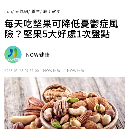
udn
/
元氣網
/
養生
/
聰明飲食
每天吃堅果可降低憂鬱症風
險？堅果5大好處1次盤點
NOW健康
NOW健康 ／ NOW健康
2023-09-23 09:39:00