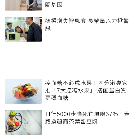
關基因
聽損增失智風險 長輩量六力揪警
訊
控血糖不必戒水果！內分泌專家
推「7大控糖水果」 搭配蛋白質
更穩血糖
日行5000步降死亡風險37% 走
路換超商茶葉蛋豆漿