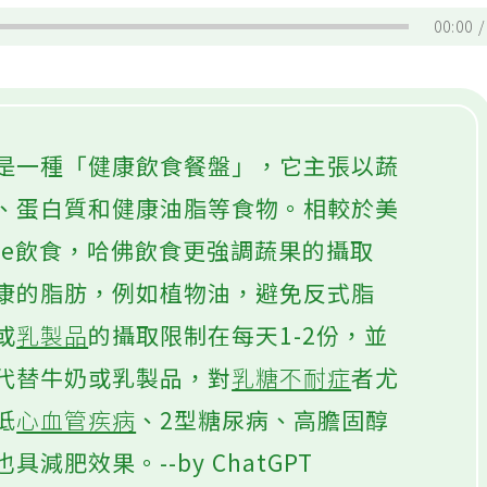
00:00
是一種「健康飲食餐盤」，它主張以蔬
、蛋白質和健康油脂等食物。相較於美
ate飲食，哈佛飲食更強調蔬果的攝取
康的脂肪，例如植物油，避免反式脂
或
乳製品
的攝取限制在每天1-2份，並
代替牛奶或乳製品，對
乳糖不耐症
者尤
低
心血管疾病
、2型糖尿病、高膽固醇
減肥效果。--by ChatGPT