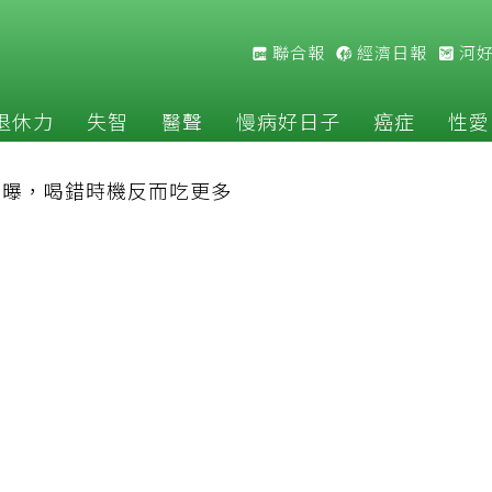
聯合報
經濟日報
河
退休力
失智
醫聲
慢病好日子
癌症
性愛
」曝，喝錯時機反而吃更多