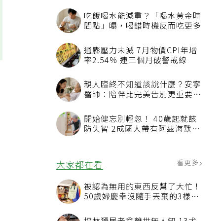
吃飯喝水能減重？「喝水黃金時
間點」曝，喝錯時機反而吃更多
通膨壓力未減 7月物價CPI年增
率2.54% 連三個月破警戒線
親人臨終不知道該說什麼？安寧
醫師：陪伴比完美告別更重要，
肪
4句話值得及早說出口
開始健忘別輕忽！ 40歲起就該
防失智 2成國人帶有阿茲海默症
相關基因
看更多
大家都在看
被認為無用的東西反幫了大忙！
50歲婦慶幸沒隨手丟棄的3樣物
品