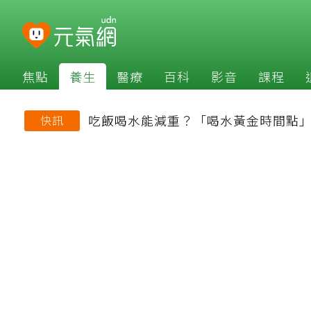
焦點
養生
醫療
百科
影音
課程
吃飯喝水能減重？「喝水黃金時間點
快訊