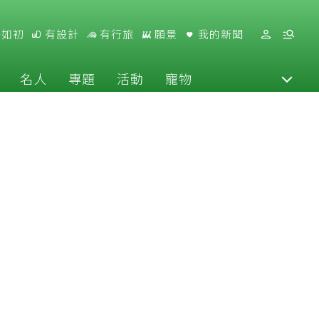
好如初
有設計
有行旅
願景
我的新聞
名人
專題
活動
寵物