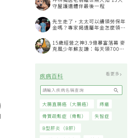
坪林獨居老翁離世無人知 13犬
守屋護遺體伴最後一程
先生走了，太太可以續領勞保年
金嗎？專家揭遺屬年金怎麼領，
看順位還要看資格
15歲經營之神3.9億暴富落幕 麥
克風少年蘇友謙：每天領700元
過日子
看更多
疾病百科
大腸直腸癌（大腸癌）
痔瘡
適
和
骨質疏鬆症（骨鬆）
失智症
B型肝炎（B肝）