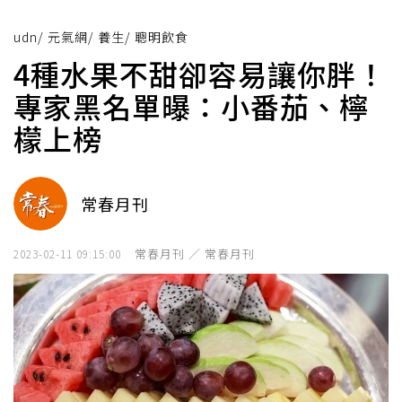
udn
/
元氣網
/
養生
/
聰明飲食
4種水果不甜卻容易讓你胖！
專家黑名單曝：小番茄、檸
檬上榜
常春月刊
常春月刊 ／ 常春月刊
2023-02-11 09:15:00