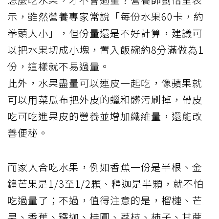
示，雖然營養專家常說「每份水果60卡，約
拳頭大小」，但份量還是不好計算，建議可
以把水果切成小塊，置入飯碗約8分滿做為1
份，這樣就不易過量。
此外，水果盡量可以連皮一起吃，像蘋果就
可以用菜瓜布把外皮的蠟和髒污刷掉，帶皮
吃可吃進果皮的營養並增加纖維量，還能改
善便秘。
而家人合吃水果，例如香蕉一份是半根、金
鍠芒果是1/3至1/2顆、釋迦是半顆，就不怕
吃過量了；不過，值得注意的是，榴槤、芒
果、香蕉、釋迦、桂圓、荔枝、柿子、甘蔗