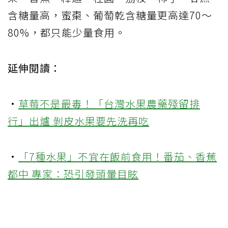
含糖量高，蜜棗、葡萄乾含糖量更高達70～
80%，都只能少量食用。
延伸閱讀：
·
草莓不是最毒！「台灣水果農藥殘留排
行」出爐 剝皮水果要先洗再吃
·
「7種水果」不宜在飯前食用！番茄、香蕉
都中 專家：恐引發頭暈目眩