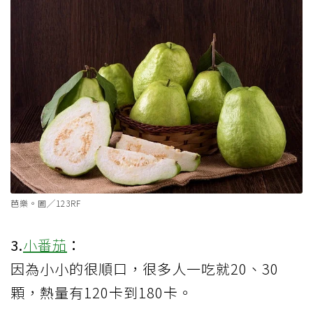
芭樂。圖╱123RF
3.
小番茄
：
因為小小的很順口，很多人一吃就20、30
顆，熱量有120卡到180卡。