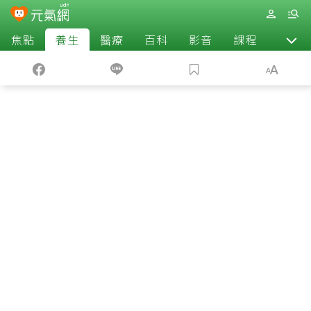
焦點
養生
醫療
百科
影音
課程
退休