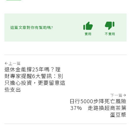
這篇文章對你有幫助嗎?
實用
不實用
上一篇
退休金能撐25年嗎？理
財專家提醒6大警訊：別
只擔心投資，更要留意這
些支出
下一篇
日行5000步降死亡風險
37% 走路換超商茶葉
蛋豆漿