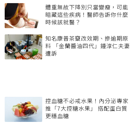
體重無故下降別只當變瘦，可能
暗藏這些疾病！醫師告訴你什麼
時候該就醫？
知名康普茶竄改效期、摻逾期原
料 「金蘭醬油四代」鍾淳仁夫妻
遭訴
控血糖不必戒水果！內分泌專家
推「7大控糖水果」 搭配蛋白質
更穩血糖