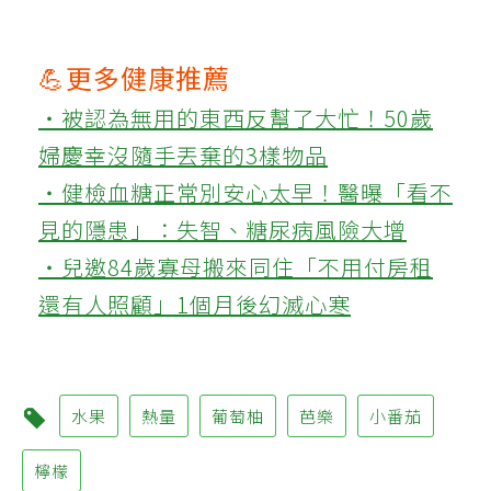
💪更多健康推薦
‧被認為無用的東西反幫了大忙！50歲
婦慶幸沒隨手丟棄的3樣物品
‧健檢血糖正常別安心太早！醫曝「看不
見的隱患」：失智、糖尿病風險大增
‧兒邀84歲寡母搬來同住「不用付房租
還有人照顧」1個月後幻滅心寒
水果
熱量
葡萄柚
芭樂
小番茄
檸檬