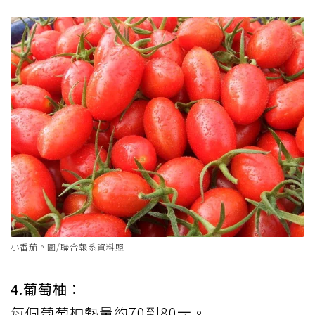
小番茄。圖/聯合報系資料照
4.葡萄柚：
每個葡萄柚熱量約70到80卡。