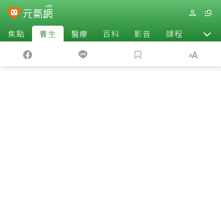
焦點
養生
醫療
百科
影音
課程
退休