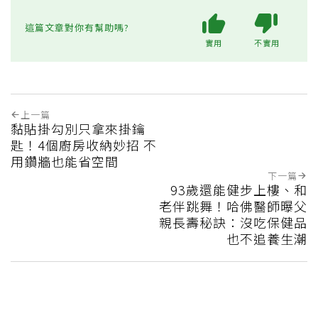
這篇文章對你有幫助嗎?
實用
不實用
上一篇
黏貼掛勾別只拿來掛鑰
匙！4個廚房收納妙招 不
用鑽牆也能省空間
下一篇
93歲還能健步上樓、和
老伴跳舞！哈佛醫師曝父
親長壽秘訣：沒吃保健品
也不追養生潮