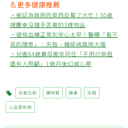
💪更多健康推薦
‧被認為無用的東西反幫了大忙！50歲
婦慶幸沒隨手丟棄的3樣物品
‧健檢血糖正常別安心太早！醫曝「看不
見的隱患」：失智、糖尿病風險大增
‧兒邀84歲寡母搬來同住「不用付房租
還有人照顧」1個月後幻滅心寒
抗氧化劑
礦物質
酵素
茶類
心血管疾病