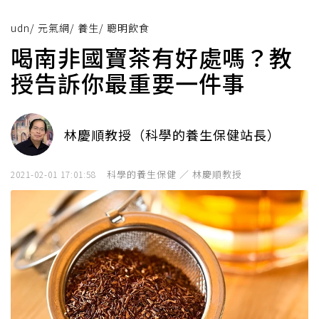
udn
/
元氣網
/
養生
/
聰明飲食
喝南非國寶茶有好處嗎？教
授告訴你最重要一件事
林慶順教授（科學的養生保健站長）
科學的養生保健 ／ 林慶順教授
2021-02-01 17:01:58