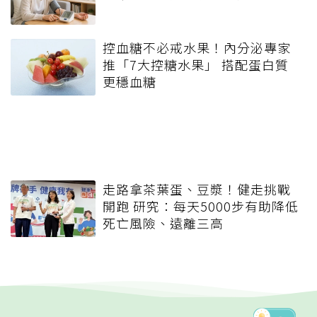
控血糖不必戒水果！內分泌專家
推「7大控糖水果」 搭配蛋白質
更穩血糖
走路拿茶葉蛋、豆漿！健走挑戰
開跑 研究：每天5000步有助降低
死亡風險、遠離三高