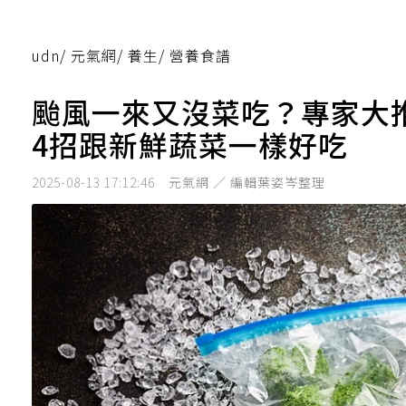
udn
/
元氣網
/
養生
/
營養食譜
颱風一來又沒菜吃？專家大
4招跟新鮮蔬菜一樣好吃
2025-08-13 17:12:46
元氣網 ／ 編輯葉姿岑整理