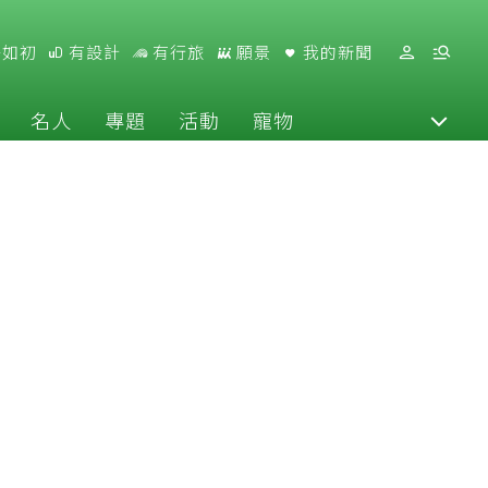
好如初
有設計
有行旅
願景
我的新聞
名人
專題
活動
寵物