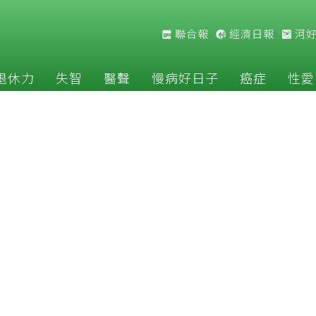
聯合報
經濟日報
河
退休力
失智
醫聲
慢病好日子
癌症
性愛