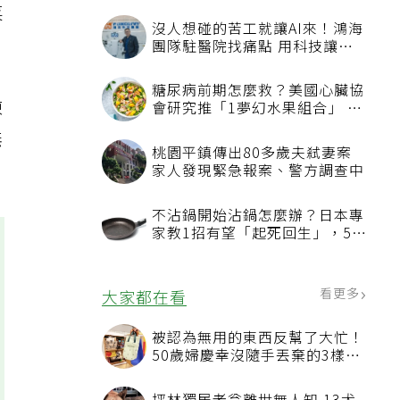
菜
沒人想碰的苦工就讓AI來！鴻海
團隊駐醫院找痛點 用科技讓醫
療更有溫度
糖尿病前期怎麼救？美國心臟協
凍
會研究推「1夢幻水果組合」 酪
梨加它改善血管功能
無
桃園平鎮傳出80多歲夫弒妻案
家人發現緊急報案、警方調查中
不沾鍋開始沾鍋怎麼辦？日本專
家教1招有望「起死回生」，5情
況該換新
看更多
大家都在看
被認為無用的東西反幫了大忙！
50歲婦慶幸沒隨手丟棄的3樣物
品