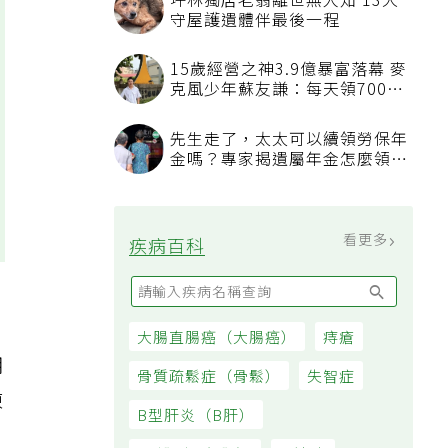
坪林獨居老翁離世無人知 13犬
守屋護遺體伴最後一程
15歲經營之神3.9億暴富落幕 麥
克風少年蘇友謙：每天領700元
過日子
先生走了，太太可以續領勞保年
金嗎？專家揭遺屬年金怎麼領，
看順位還要看資格
看更多
疾病百科
大腸直腸癌（大腸癌）
痔瘡
明
骨質疏鬆症（骨鬆）
失智症
凍
B型肝炎（B肝）