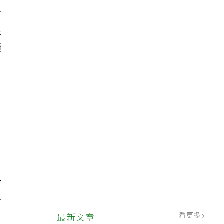
含
蔬
穩
像
與
凍
看更多
最新文章