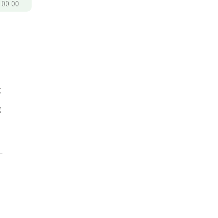
/
00:00
災
。
不
緣