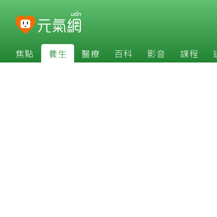
焦點
養生
醫療
百科
影音
課程