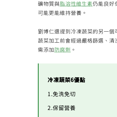
礦物質與
脂溶性維生素
仍能良好
可能更能維持營養。
劉博仁還提到冷凍蔬菜的另一個
蔬菜加工前會經過嚴格篩選、清
需添加
防腐劑
。
冷凍蔬菜6優點
1.免洗免切
2.保留營養