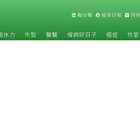
聯合報
經濟日報
河
退休力
失智
醫聲
慢病好日子
癌症
性愛