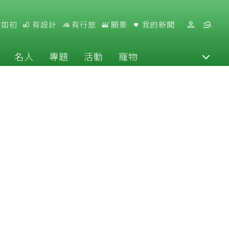
好如初
有設計
有行旅
願景
我的新聞
名人
專題
活動
寵物