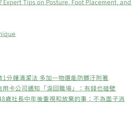
? Expert Tips on Posture, Foot Placement, and
hnique
教1分鐘清潔法 多加一物還能防髒汙附著
接信用卡公司通知「淚回職場」：有錢也碰壁
48歲社長中年後重視和放棄的事：不為面子消