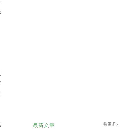
時
持
。
翹
臂
整
讓
看更多
最新文章