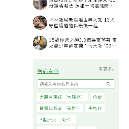
電風扇滿是灰塵？家事達人教1
分鐘清潔法 多加一物還能防髒
汙附著
坪林獨居老翁離世無人知 13犬
守屋護遺體伴最後一程
15歲經營之神3.9億暴富落幕 麥
克風少年蘇友謙：每天領700元
過日子
看更多
疾病百科
大腸直腸癌（大腸癌）
痔瘡
骨質疏鬆症（骨鬆）
失智症
B型肝炎（B肝）