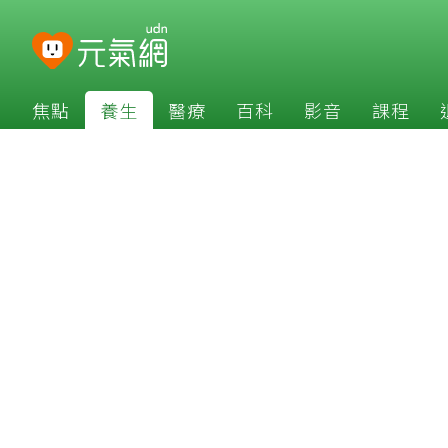
焦點
養生
醫療
百科
影音
課程