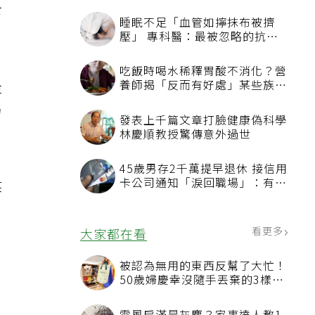
下
睡眠不足「血管如擰抹布被擠
壓」 專科醫：最被忽略的抗老
方法
吃飯時喝水稀釋胃酸不消化？營
走
養師揭「反而有好處」某些族群
才要禁
力
發表上千篇文章打臉健康偽科學
林慶順教授驚傳意外過世
45歲男存2千萬提早退休 接信用
卡公司通知「淚回職場」：有錢
某
也碰壁
。
看更多
大家都在看
被認為無用的東西反幫了大忙！
50歲婦慶幸沒隨手丟棄的3樣物
品