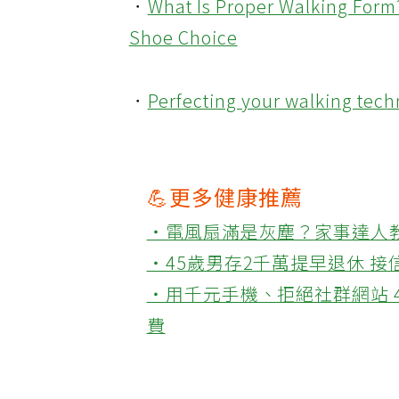
．
What Is Proper Walking Form
Shoe Choice
．
Perfecting your walking tec
💪更多健康推薦
‧電風扇滿是灰塵？家事達人
‧45歲男存2千萬提早退休 
‧用千元手機、拒絕社群網站 
費