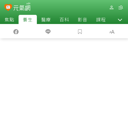
焦點
養生
醫療
百科
影音
課程
退休