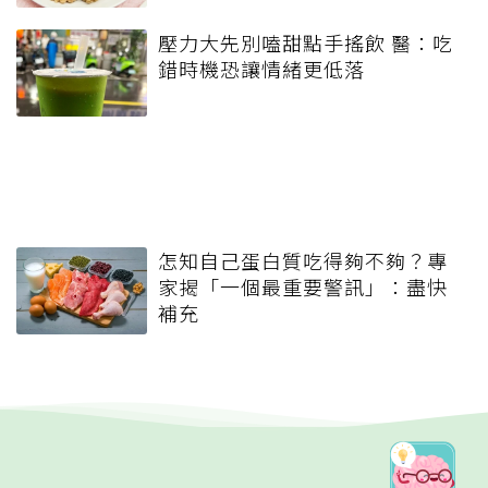
壓力大先別嗑甜點手搖飲 醫：吃
錯時機恐讓情緒更低落
怎知自己蛋白質吃得夠不夠？專
家揭「一個最重要警訊」：盡快
補充