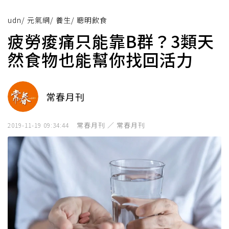
udn
/
元氣網
/
養生
/
聰明飲食
疲勞痠痛只能靠B群？3類天
然食物也能幫你找回活力
常春月刊
常春月刊 ／ 常春月刊
2019-11-19 09:34:44