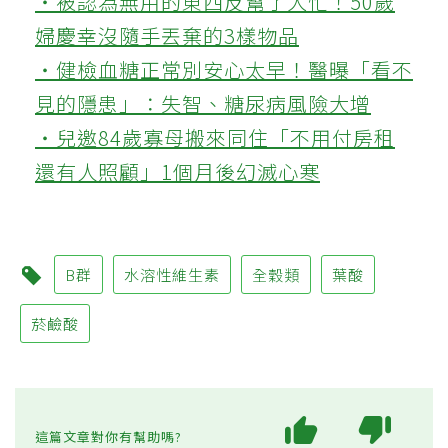
‧被認為無用的東西反幫了大忙！50歲
婦慶幸沒隨手丟棄的3樣物品
‧健檢血糖正常別安心太早！醫曝「看不
見的隱患」：失智、糖尿病風險大增
‧兒邀84歲寡母搬來同住「不用付房租
還有人照顧」1個月後幻滅心寒
B群
水溶性維生素
全穀類
葉酸
菸鹼酸
這篇文章對你有幫助嗎?