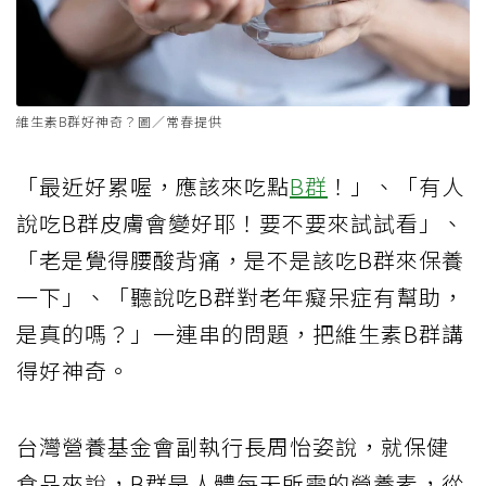
維生素B群好神奇？圖／常春提供
「最近好累喔，應該來吃點
B群
！」、「有人
說吃B群皮膚會變好耶！要不要來試試看」、
「老是覺得腰酸背痛，是不是該吃B群來保養
一下」、「聽說吃B群對老年癡呆症有幫助，
是真的嗎？」一連串的問題，把維生素B群講
得好神奇。
台灣營養基金會副執行長周怡姿說，就保健
食品來說，B群是人體每天所需的營養素，從