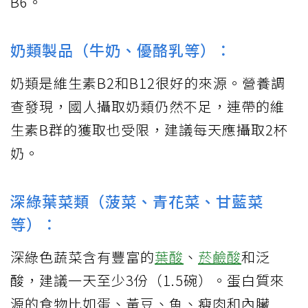
B6。
奶類製品（牛奶、優酪乳等）：
奶類是維生素B2和B12很好的來源。營養調
查發現，國人攝取奶類仍然不足，連帶的維
生素B群的獲取也受限，建議每天應攝取2杯
奶。
深綠葉菜類（菠菜、青花菜、甘藍菜
等）：
深綠色蔬菜含有豐富的
葉酸
、
菸鹼酸
和泛
酸，建議一天至少3份（1.5碗）。蛋白質來
源的食物比如蛋、黃豆、魚、瘦肉和內臟