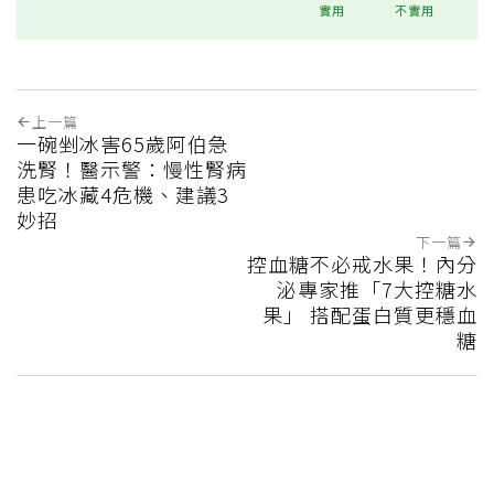
實用
不實用
上一篇
一碗剉冰害65歲阿伯急
洗腎！醫示警：慢性腎病
患吃冰藏4危機、建議3
妙招
下一篇
控血糖不必戒水果！內分
泌專家推「7大控糖水
果」 搭配蛋白質更穩血
糖