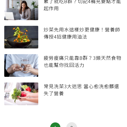
累了就吃B群？切記4補充要點才能
起作用
炒菜先用水這樣炒更健康！營養師
傳授4招健康用油法
疲勞痠痛只能靠B群？3類天然食物
也能幫你找回活力
常見洗菜3大迷思 當心愈洗愈髒還
失了營養