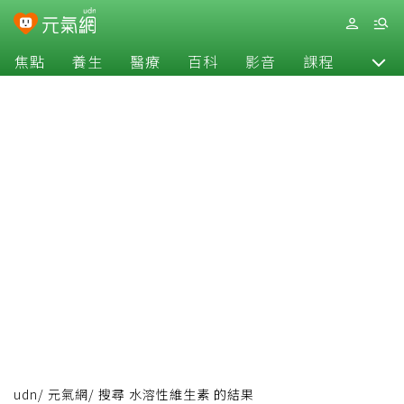
焦點
養生
醫療
百科
影音
課程
退休
udn
/
元氣網
/
搜尋 水溶性維生素 的結果