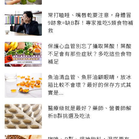
常打瞌睡、嘴唇乾要注意，身體冒
9跡象=缺B群！專家推吃5類食物補
救
保護心血管別忘了攝取葉酸！葉酸
不足會有那些症狀？多吃這些食物
補足
魚油清血管、魚肝油顧眼睛，放冰
箱比較不會壞？最好的保存方式其
實是...
醫療級就是最好？藥師、營養師解
析B群挑選及吃法
咖啡、B群、提神飲料，混搭更有