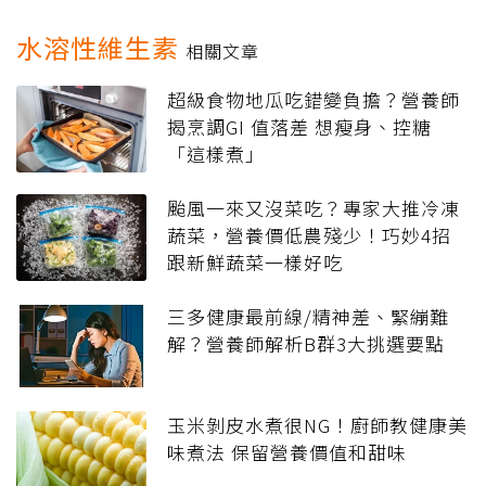
水溶性維生素
相關文章
超級食物地瓜吃錯變負擔？營養師
揭烹調GI 值落差 想瘦身、控糖
「這樣煮」
颱風一來又沒菜吃？專家大推冷凍
蔬菜，營養價低農殘少！巧妙4招
跟新鮮蔬菜一樣好吃
三多健康最前線/精神差、緊繃難
解？營養師解析B群3大挑選要點
玉米剝皮水煮很NG！廚師教健康美
味煮法 保留營養價值和甜味