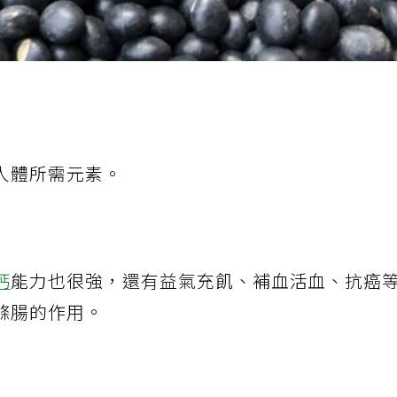
人體所需元素。
鈣
能力也很強，還有益氣充飢、補血活血、抗癌
滌腸的作用。