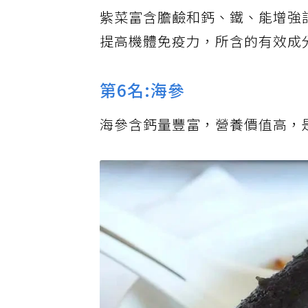
紫菜富含膽鹼和鈣、鐵、能增強
提高機體免疫力，所含的有效成
第6名:海參
海參含鈣量豐富，營養價值高，