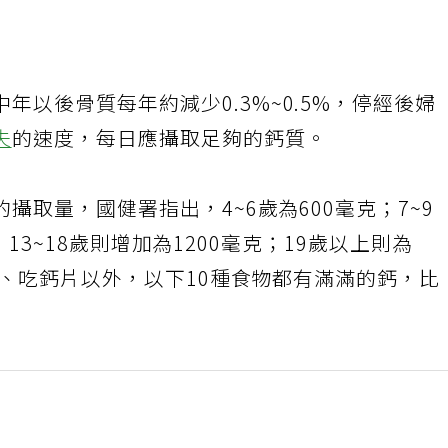
年以後骨質每年約減少0.3%~0.5%，停經後婦
失
的速度，每日應攝取足夠的鈣質。
攝取量，國健署指出，4~6歲為600毫克；7~9
克；13~18歲則增加為1200毫克；19歲以上則為
奶、吃鈣片以外，以下10種食物都有滿滿的鈣，比