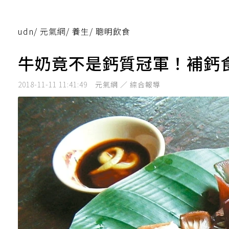
udn
/
元氣網
/
養生
/
聰明飲食
牛奶竟不是鈣質冠軍！補鈣
2018-11-11 11:41:49
元氣網 ／ 綜合報導