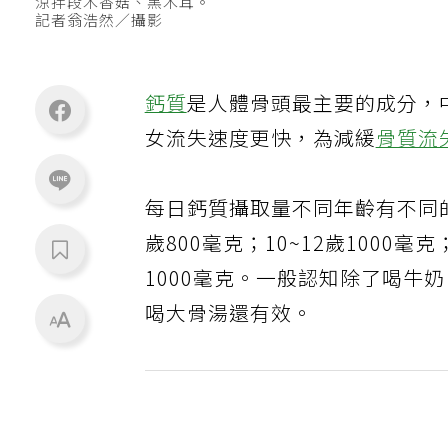
涼拌段木香菇、黑木耳。
記者翁浩然／攝影
鈣質
是人體骨頭最主要的成分，中
女流失速度更快，為減緩
骨質流
每日鈣質攝取量不同年齡有不同的
歲800毫克；10~12歲1000毫
1000毫克。一般認知除了喝牛
喝大骨湯還有效。