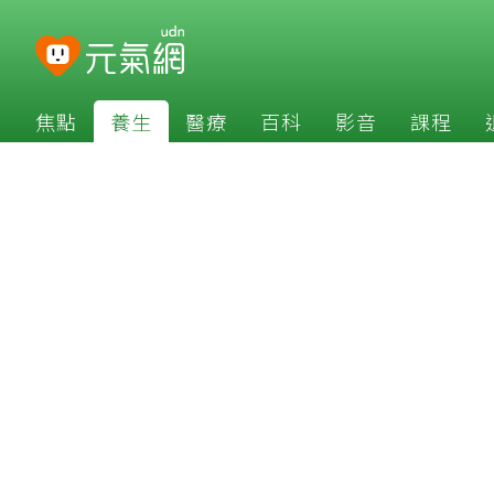
焦點
養生
醫療
百科
影音
課程