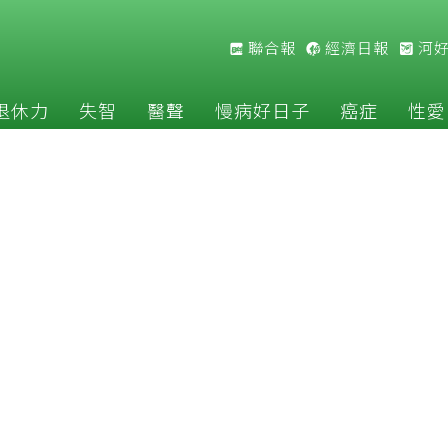
聯合報
經濟日報
河
退休力
失智
醫聲
慢病好日子
癌症
性愛