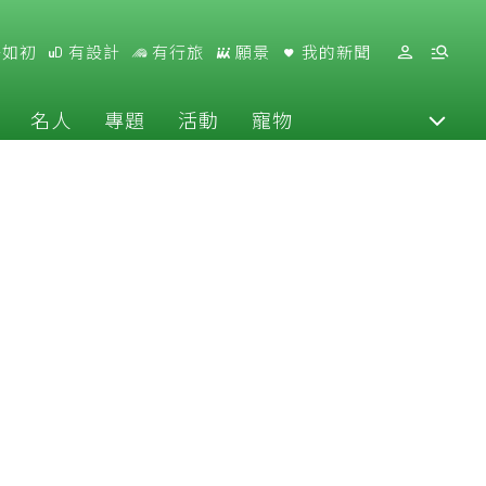
好如初
有設計
有行旅
願景
我的新聞
名人
專題
活動
寵物