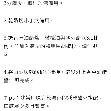
3分鐘後，取出放涼備用。
2.乾酪切小丁狀備用。
3.調香草油醋醬：橄欖油與薄荷醋以3:1比
例，並加入適量的鹽與黑胡椒粒，調勻即
可。
4.將山蘇與乾酪稍稍攪拌，最後淋上香草油醋
醬汁即完成。
Tips：
建議用味道較濃郁的燻乾酪來搭配，
口感層次多且豐富。