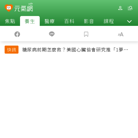
焦點
養生
醫療
百科
影音
課程
退休
糖尿病前期怎麼救？美國心臟協會研究推「1夢幻水
快訊
果組合」 酪梨加它改善血管功能