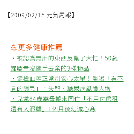
【2009/02/15 元氣周報】
💪更多健康推薦
‧被認為無用的東西反幫了大忙！50歲
婦慶幸沒隨手丟棄的3樣物品
‧健檢血糖正常別安心太早！醫曝「看不
見的隱患」：失智、糖尿病風險大增
‧兒邀84歲寡母搬來同住「不用付房租
還有人照顧」1個月後幻滅心寒