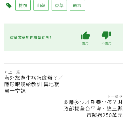
橄欖
山蘇
香草
胡椒
這篇文章對你有幫助嗎?
實用
不實用
上一篇
海外旅遊生病怎麼辦？／
隱形眼鏡給教訓 異地就
醫一堂課
下一篇
要賺多少才夠養小孩？財
政部揭全台平均、這三縣
市超過250萬元