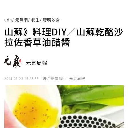
udn
/
元氣網
/
養生
/
聰明飲食
山蘇》料理DIY／山蘇乾酪沙
拉佐香草油醋醬
元氣周報
聯合新聞網 ／ 元氣周報
2014-09-23 15:23:33