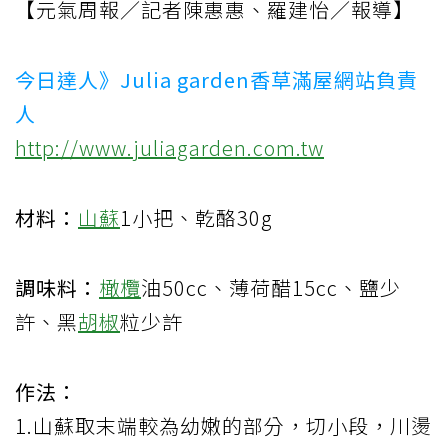
【元氣周報／記者陳惠惠、羅建怡／報導】
今日達人》Julia garden香草滿屋網站負責
人
http://www.juliagarden.com.tw
材料：
山蘇
1小把、乾酪30g
調味料：
橄欖
油50cc、薄荷醋15cc、鹽少
許、黑
胡椒
粒少許
作法：
1.山蘇取末端較為幼嫩的部分，切小段，川燙