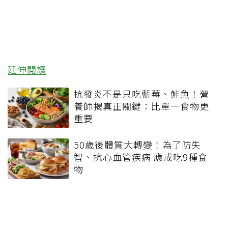
延伸閱讀
抗發炎不是只吃藍莓、鮭魚！營
養師揭真正關鍵：比單一食物更
重要
50歲後體質大轉變！為了防失
智、抗心血管疾病 應戒吃9種食
物