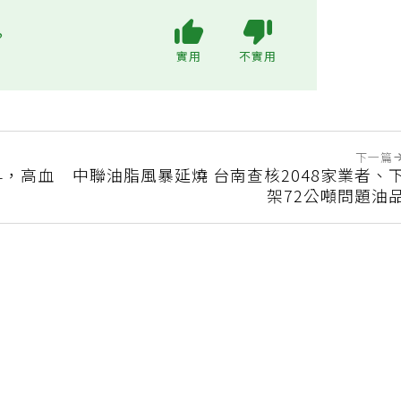
?
實用
不實用
下一篇
早，高血
中聯油脂風暴延燒 台南查核2048家業者、
架72公噸問題油