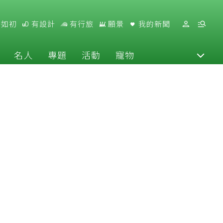
好如初
有設計
有行旅
願景
我的新聞
名人
專題
活動
寵物