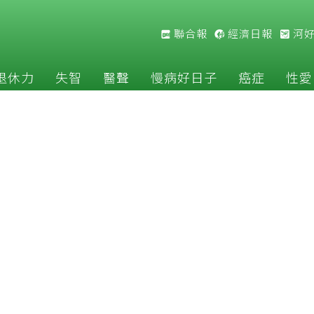
聯合報
經濟日報
河
退休力
失智
醫聲
慢病好日子
癌症
性愛