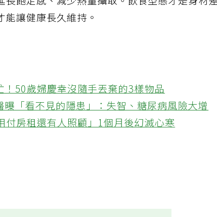
延長飽足感、減少熱量攝取。飲食型態才是身材
才能讓健康長久維持。
忙！50歲婦慶幸沒隨手丟棄的3樣物品
醫曝「看不見的隱患」：失智、糖尿病風險大增
不用付房租還有人照顧」1個月後幻滅心寒