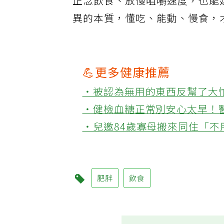
正念飲食、放慢咀嚼速度，也能
異的本質，懂吃、能動、慢食，
💪更多健康推薦
‧被認為無用的東西反幫了大
‧健檢血糖正常別安心太早！
‧兒邀84歲寡母搬來同住「
肥胖
飲食