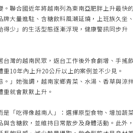
變。聯合國近年將越南列為東南亞肥胖上升最快
品牌大量進駐、含糖飲料風潮延燒，上班族久坐
動得少」的生活型態逐漸浮現，健康警訊同步升
居台灣的越南民眾，返台工作後外食劇增、手搖
重10年內上升20公斤以上的案例並不少見。
態。」她強調，越南家鄉青菜、水湯、香草與涼
體重就會默默上升。
而是「吃得像越南人」：選擇原型食物、增加蔬
品與含糖飲，並維持日常散步及身體活動。此外