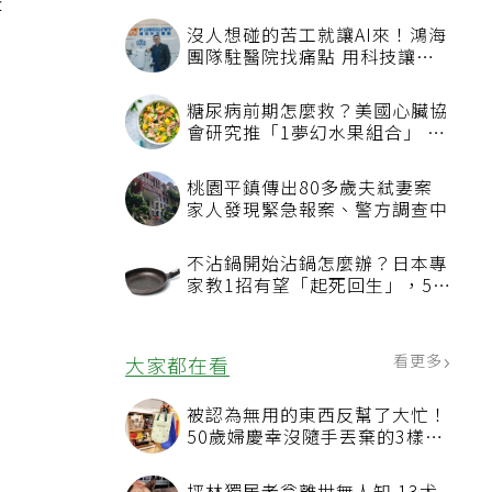
差
沒人想碰的苦工就讓AI來！鴻海
團隊駐醫院找痛點 用科技讓醫
療更有溫度
糖尿病前期怎麼救？美國心臟協
會研究推「1夢幻水果組合」 酪
梨加它改善血管功能
桃園平鎮傳出80多歲夫弒妻案
家人發現緊急報案、警方調查中
不沾鍋開始沾鍋怎麼辦？日本專
家教1招有望「起死回生」，5情
況該換新
看更多
大家都在看
被認為無用的東西反幫了大忙！
50歲婦慶幸沒隨手丟棄的3樣物
品