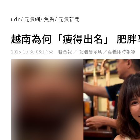
udn
/
元氣網
/
焦點
/
元氣新聞
越南為何「瘦得出名」 肥胖
2025-10-30 08:17:58
聯合報 ／ 記者魯永明／嘉義即時報導