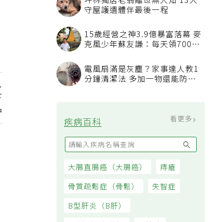
坪林獨居老翁離世無人知 13犬
守屋護遺體伴最後一程
15歲經營之神3.9億暴富落幕 麥
克風少年蘇友謙：每天領700元
過日子
電風扇滿是灰塵？家事達人教1
分鐘清潔法 多加一物還能防髒
汙附著
下
品
看更多
疾病百科
大腸直腸癌（大腸癌）
痔瘡
骨質疏鬆症（骨鬆）
失智症
B型肝炎（B肝）