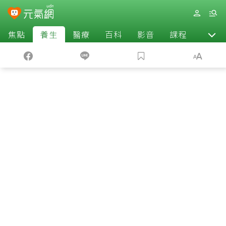
焦點
養生
醫療
百科
影音
課程
退休