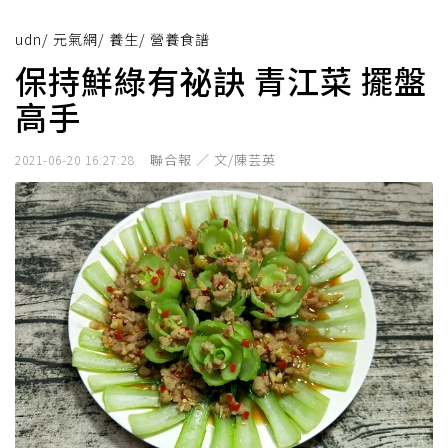
udn
/
元氣網
/
養生
/
營養食譜
保持鮮綠有祕訣 青江菜 擺盤
高手
聯合報 ／ 文/陳芸英
2021-06-20 16:27:28