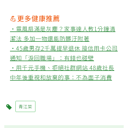
💪更多健康推薦
‧電風扇滿是灰塵？家事達人教1分鐘清
潔法 多加一物還能防髒汙附著
‧45歲男存2千萬提早退休 接信用卡公司
通知「淚回職場」：有錢也碰壁
‧用千元手機、拒絕社群網站 48歲社長
中年後重視和放棄的事：不為面子消費
青江菜