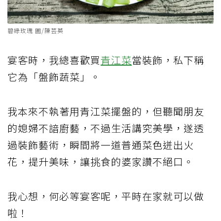
碧綠玫瑰 圖/陳芸英
宴客時，我總喜歡買
青江菜
當裝飾，私下稱
它為「盤飾蔬菜」。
我本來不執著用青江菜擺盤的，但聽聞朋友
的媳婦不諳廚藝，不過生活講究美學，遂透
過裝飾藝術，瞬間將一道普通菜色迸出火
花，提升美味，讓挑食的婆家讚不絕口。
我心想，何必等宴客呢，平時在家就可以做
啦！