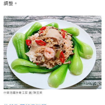
調整。
什錦泡麵拌青江菜 圖/陳芸英