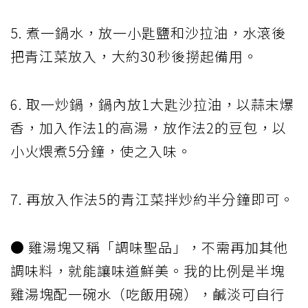
5. 煮一鍋水，放一小匙鹽和沙拉油，水滾後
把青江菜放入，大約30秒後撈起備用。
6. 取一炒鍋，鍋內放1大匙沙拉油，以蒜末爆
香，加入作法1的高湯，放作法2的豆包，以
小火煨煮5分鐘，使之入味。
7. 再放入作法5的青江菜拌炒約半分鐘即可。
● 雞湯塊又稱「調味聖品」，不需再加其他
調味料，就能讓味道鮮美。我的比例是半塊
雞湯塊配一碗水（吃飯用碗），鹹淡可自行