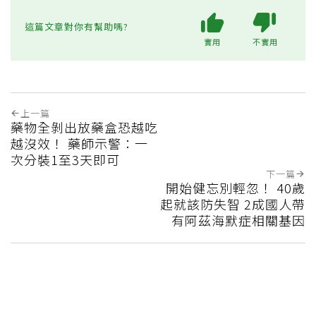
這篇文章對你有幫助嗎?
實用
不實用
上一篇
藥物全剝出放藥盒恐越吃
越沒效！ 藥師示警：一
次分裝1至3天即可
下一篇
開始健忘別輕忽！ 40歲
起就該防失智 2成國人帶
有阿茲海默症相關基因