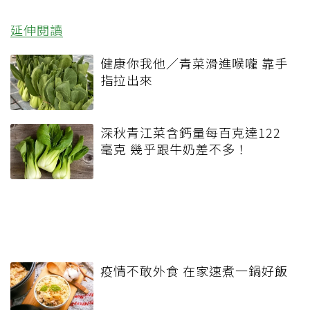
延伸閱讀
健康你我他／青菜滑進喉嚨 靠手
指拉出來
深秋青江菜含鈣量每百克達122
毫克 幾乎跟牛奶差不多！
疫情不敢外食 在家速煮一鍋好飯