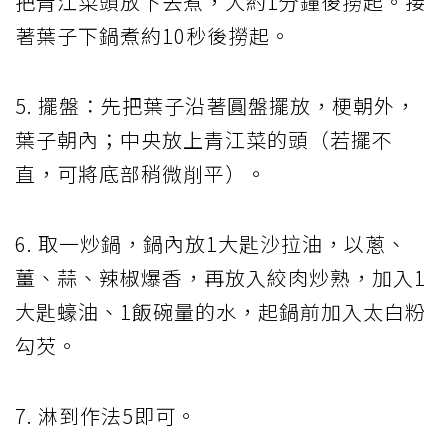
把青江菜頭放下去煮，大約1分鐘後撈起。接
著葉子下鍋煮約10秒後撈起。
5. 擺盤：先把葉子沿著圓盤擺放，梗朝外，
葉子朝內；中央放上青江菜的頭（若擺不
直，可將底部稍微削平）。
6. 取一炒鍋，鍋內放1大匙沙拉油，以蔥、
薑、蒜、辣椒爆香，再放入絞肉炒熟，加入1
大匙蠔油、1飯碗量的水，起鍋前加入太白粉
勾芡。
7. 淋到作法5即可。