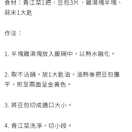
食材：青江菜1把、豆包3片、雞湯塊半塊、
蒜末1大匙
作法：
1. 半塊雞湯塊放入飯碗中，以熱水融化。
2. 取不沾鍋，放1大匙油，油熱後把豆包攤
平，煎至兩面呈金黃色。
3. 將豆包切成適口大小。
4. 青江菜洗淨，切小段。